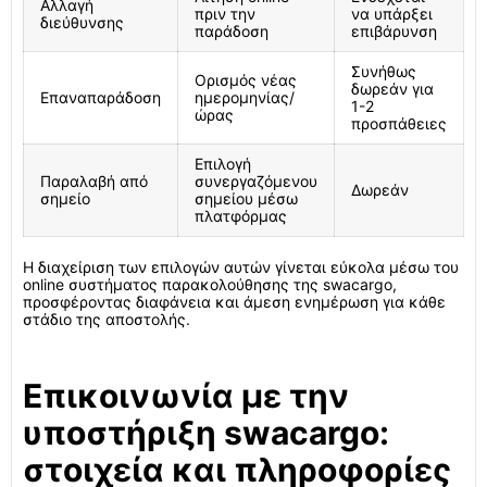
Αλλαγή
πριν την
να υπάρξει
διεύθυνσης
παράδοση
επιβάρυνση
Συνήθως
Ορισμός νέας
δωρεάν για
Επαναπαράδοση
ημερομηνίας/
1-2
ώρας
προσπάθειες
Επιλογή
Παραλαβή από
συνεργαζόμενου
Δωρεάν
σημείο
σημείου μέσω
πλατφόρμας
Η διαχείριση των επιλογών αυτών γίνεται εύκολα μέσω του
online συστήματος παρακολούθησης της swacargo,
προσφέροντας διαφάνεια και άμεση ενημέρωση για κάθε
στάδιο της αποστολής.
Επικοινωνία με την
υποστήριξη swacargo:
στοιχεία και πληροφορίες