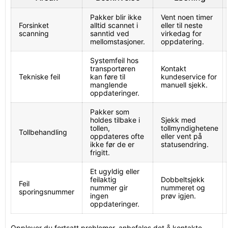
Pakker blir ikke
Vent noen timer
Forsinket
alltid scannet i
eller til neste
scanning
sanntid ved
virkedag for
mellomstasjoner.
oppdatering.
Systemfeil hos
transportøren
Kontakt
Tekniske feil
kan føre til
kundeservice for
manglende
manuell sjekk.
oppdateringer.
Pakker som
holdes tilbake i
Sjekk med
tollen,
tollmyndighetene
Tollbehandling
oppdateres ofte
eller vent på
ikke før de er
statusendring.
frigitt.
Et ugyldig eller
feilaktig
Dobbeltsjekk
Feil
nummer gir
nummeret og
sporingsnummer
ingen
prøv igjen.
oppdateringer.
Opplever du fortsatt problemer, anbefales det å kontakte