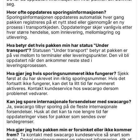
seg.
Hvor ofte oppdateres sporingsinformasjonen?
Sporingsinformasjonen oppdateres automatisk hver gang
pakken registreres på et nytt sted eller gjennomgår en ny
prosess i transportkjeden. Oppdateringer skjer vanligvis etter
hver større hendelse, som innlevering, mellomlagring og
utlevering.
Hva betyr det hvis pakken min har status "Under
transport"?
Statusen "Under transport" betyr at pakken er
på vei mellom to terminaler eller leveringspunkter. Den vil bli
oppdatert når den ankommer neste sted i
leveringsprosessen.
Hva gjør jeg hvis sporingsnummeret ikke fungerer?
Sjekk
først at du har skrevet inn riktig sporingsnummer. Hvis det
fortsatt ikke fungerer, kan det ta litt tid før nummeret
aktiveres. Kontakt kundeservice hos swacargo dersom
problemet vedvarer.
Kan jeg spore internasjonale forsendelser med swacargo?
Ja, swacargo tilbyr sporing på de fleste internasjonale
forsendelser. Husk at det kan ta noe lengre tid før
oppdateringer vises for pakker som sendes over
landegrenser.
Hva gjør jeg hvis pakken min er forsinket eller ikke kommer
frem?
Ta kontakt med swacargo kundeservice så snart som
mulig. Oppgi sporingsnummer og relevant informasjon, slik at