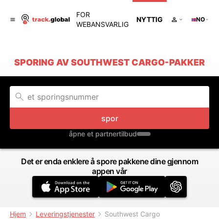
FOR
NYTTIG
NO
WEBANSVARLIG
SPORING AV SOUTHWEST CARGO-PAKKER
spor
åpne et partnertilbud
Det er enda enklere å spore pakkene dine gjennom
appen vår
Hjem
Leveringstjenester
Southwest Cargo