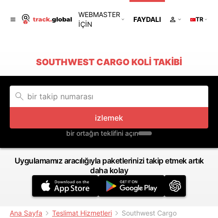
WEBMASTER
FAYDALI
TR
IÇIN
SOUTHWEST CARGO KOLI TAKIBI
izlemek
bir ortağın teklifini açın
Uygulamamız aracılığıyla paketlerinizi takip etmek artık
daha kolay
Ana Sayfa
Teslimat Hizmetleri
Southwest Cargo