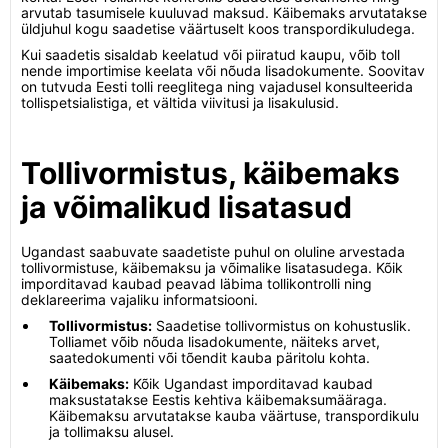
arvutab tasumisele kuuluvad maksud. Käibemaks arvutatakse
üldjuhul kogu saadetise väärtuselt koos transpordikuludega.
Kui saadetis sisaldab keelatud või piiratud kaupu, võib toll
nende importimise keelata või nõuda lisadokumente. Soovitav
on tutvuda Eesti tolli reeglitega ning vajadusel konsulteerida
tollispetsialistiga, et vältida viivitusi ja lisakulusid.
Tollivormistus, käibemaks
ja võimalikud lisatasud
Ugandast saabuvate saadetiste puhul on oluline arvestada
tollivormistuse, käibemaksu ja võimalike lisatasudega. Kõik
imporditavad kaubad peavad läbima tollikontrolli ning
deklareerima vajaliku informatsiooni.
Tollivormistus:
Saadetise tollivormistus on kohustuslik.
Tolliamet võib nõuda lisadokumente, näiteks arvet,
saatedokumenti või tõendit kauba päritolu kohta.
Käibemaks:
Kõik Ugandast imporditavad kaubad
maksustatakse Eestis kehtiva käibemaksumääraga.
Käibemaksu arvutatakse kauba väärtuse, transpordikulu
ja tollimaksu alusel.