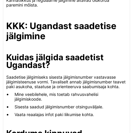
Kannatlikkus ja regulaarne jälgimine aitavad olukorda
paremini mõista.
KKK: Ugandast saadetise
jälgimine
Kuidas jälgida saadetist
Ugandast?
Saadetise jälgimiseks sisesta jälgimisnumber vastavasse
jälgimisteenuse vormi. Tavaliselt annab jälgimisnumber teavet
paki asukoha, staatuse ja orienteeruva saabumisaja kohta.
Mine veebilehele, mis toetab rahvusvahelisi
jälgimiskoode.
Sisesta saadud jälgimisnumber otsinguväljale.
Vaata reaalajas infot paki liikumise kohta.