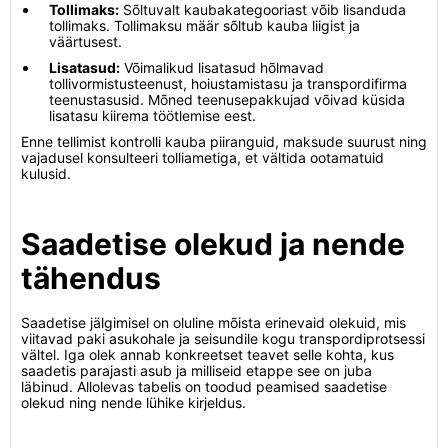
Tollimaks:
Sõltuvalt kaubakategooriast võib lisanduda
tollimaks. Tollimaksu määr sõltub kauba liigist ja
väärtusest.
Lisatasud:
Võimalikud lisatasud hõlmavad
tollivormistusteenust, hoiustamistasu ja transpordifirma
teenustasusid. Mõned teenusepakkujad võivad küsida
lisatasu kiirema töötlemise eest.
Enne tellimist kontrolli kauba piiranguid, maksude suurust ning
vajadusel konsulteeri tolliametiga, et vältida ootamatuid
kulusid.
Saadetise olekud ja nende
tähendus
Saadetise jälgimisel on oluline mõista erinevaid olekuid, mis
viitavad paki asukohale ja seisundile kogu transpordiprotsessi
vältel. Iga olek annab konkreetset teavet selle kohta, kus
saadetis parajasti asub ja milliseid etappe see on juba
läbinud. Allolevas tabelis on toodud peamised saadetise
olekud ning nende lühike kirjeldus.