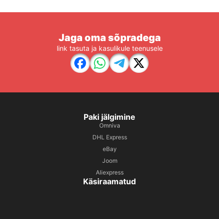
Jaga oma sõpradega
link tasuta ja kasulikule teenusele
Paki jälgimine
Omniva
DHL Express
eBay
Joom
Aliexpress
Käsiraamatud