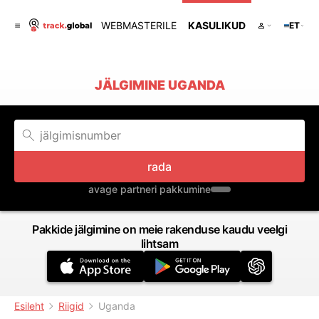
WEBMASTERILE
KASULIKUD
ET
JÄLGIMINE UGANDA
rada
avage partneri pakkumine
Pakkide jälgimine on meie rakenduse kaudu veelgi
lihtsam
Esileht
Riigid
Uganda