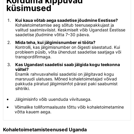
Korduma kippuvad
küsimused
Kui kaua võtab aega saadetise jõudmine Eestisse?
Kohaletoimetamise aeg sõltub teenusepakkujast ja
valitud saatmisviisist. Keskmiselt võib Ugandast Eestisse
saadetise jõudmine võtta 7–30 päeva.
Mida teha, kui jälgimisnumber ei tööta?
Kontrolli, kas jälgimisnumber on õigesti sisestatud. Kui
probleem püsib, võta ühendust saadetise saatjaga või
transpordifirmaga.
Kas Ugandast saadetisi saab jälgida kogu teekonna
vältel?
Enamik rahvusvahelisi saadetisi on jälgitavad kogu
marsruudi ulatuses. Mõned kohaletoimetajad võivad
pakkuda piiratud jälgimisinfot pärast paki saabumist
sihtriiki.
Jälgimisinfo võib uuenduda viivitusega.
Võimalike tolliformaalsuste tõttu võib kohaletoimetamine
võtta kauem aega.
Kohaletoimetamisteenused Uganda