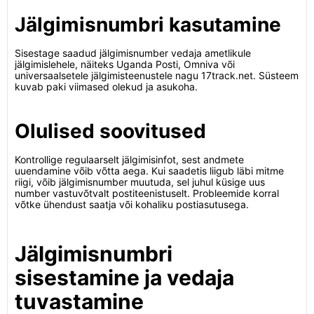
Jälgimisnumbri kasutamine
Sisestage saadud jälgimisnumber vedaja ametlikule
jälgimislehele, näiteks Uganda Posti, Omniva või
universaalsetele jälgimisteenustele nagu 17track.net. Süsteem
kuvab paki viimased olekud ja asukoha.
Olulised soovitused
Kontrollige regulaarselt jälgimisinfot, sest andmete
uuendamine võib võtta aega. Kui saadetis liigub läbi mitme
riigi, võib jälgimisnumber muutuda, sel juhul küsige uus
number vastuvõtvalt postiteenistuselt. Probleemide korral
võtke ühendust saatja või kohaliku postiasutusega.
Jälgimisnumbri
sisestamine ja vedaja
tuvastamine