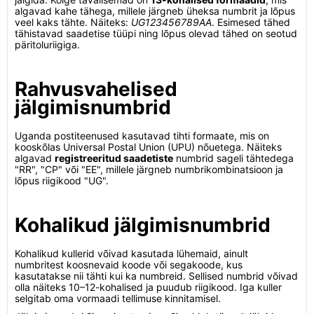
algavad kahe tähega, millele järgneb üheksa numbrit ja lõpus
veel kaks tähte. Näiteks:
UG123456789AA
. Esimesed tähed
tähistavad saadetise tüüpi ning lõpus olevad tähed on seotud
päritoluriigiga.
Rahvusvahelised
jälgimisnumbrid
Uganda postiteenused kasutavad tihti formaate, mis on
kooskõlas Universal Postal Union (UPU) nõuetega. Näiteks
algavad
registreeritud saadetiste
numbrid sageli tähtedega
"RR", "CP" või "EE", millele järgneb numbrikombinatsioon ja
lõpus riigikood "UG".
Kohalikud jälgimisnumbrid
Kohalikud kullerid võivad kasutada lühemaid, ainult
numbritest koosnevaid koode või segakoode, kus
kasutatakse nii tähti kui ka numbreid. Sellised numbrid võivad
olla näiteks 10–12-kohalised ja puudub riigikood. Iga kuller
selgitab oma vormaadi tellimuse kinnitamisel.