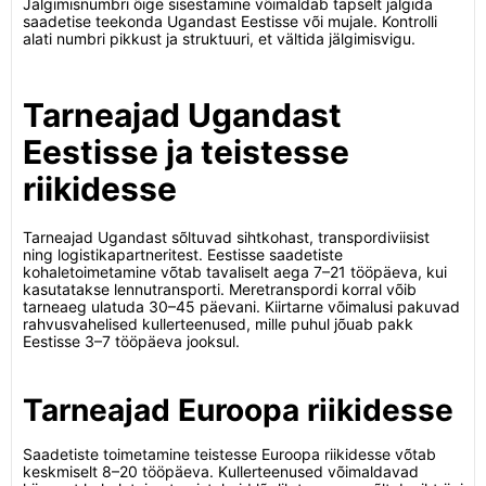
Jälgimisnumbri õige sisestamine võimaldab täpselt jälgida
saadetise teekonda Ugandast Eestisse või mujale. Kontrolli
alati numbri pikkust ja struktuuri, et vältida jälgimisvigu.
Tarneajad Ugandast
Eestisse ja teistesse
riikidesse
Tarneajad Ugandast sõltuvad sihtkohast, transpordiviisist
ning logistikapartneritest. Eestisse saadetiste
kohaletoimetamine võtab tavaliselt aega 7–21 tööpäeva, kui
kasutatakse lennutransporti. Meretranspordi korral võib
tarneaeg ulatuda 30–45 päevani. Kiirtarne võimalusi pakuvad
rahvusvahelised kullerteenused, mille puhul jõuab pakk
Eestisse 3–7 tööpäeva jooksul.
Tarneajad Euroopa riikidesse
Saadetiste toimetamine teistesse Euroopa riikidesse võtab
keskmiselt 8–20 tööpäeva. Kullerteenused võimaldavad