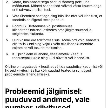
Vaata, kas saadetisega seotud tähtaeg pole juba
möödunud. Mõned saadetised võivad võtta kauem aega,
eriti rahvusvahelisel teel.
Võta ühendust saatjaga ning küsi lisainfot või kinnitust, et
saadetis on õigesti teele pandud.
Pöördu kullerteenuse või postiteenuse
klienditeenindusse, esitades oma jälgimisnumbri ja
selgitades olukorda.
Uuri võimalikke tolliformaalsusi. Mõnikord võib saadetis
olla tollis kinni ning vajalik võib olla lisadokumentide
esitamine või tasude maksmine.
Kui probleem ei lahene, esita ametlik kaebus
teenusepakkujale ning küsi hüvitist või lahendust.
Oluline on tegutseda kiiresti, et vältida saadetise kadumist või
liigseid viivitusi. Säilita kõik saadud teated ja suhtlused
probleemide lahendamiseks.
Probleemid jälgimisel:
puuduvad andmed, vale
number, viivitused