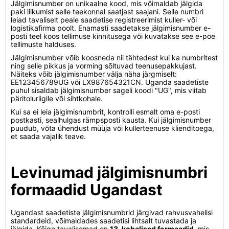
Jälgimisnumber on unikaalne kood, mis võimaldab jälgida
paki liikumist selle teekonnal saatjast saajani. Selle numbri
leiad tavaliselt peale saadetise registreerimist kuller- või
logistikafirma poolt. Enamasti saadetakse jälgimisnumber e-
posti teel koos tellimuse kinnitusega või kuvatakse see e-poe
tellimuste halduses.
Jälgimisnumber võib koosneda nii tähtedest kui ka numbritest
ning selle pikkus ja vorming sõltuvad teenusepakkujast.
Näiteks võib jälgimisnumber välja näha järgmiselt:
EE123456789UG või LX987654321CN. Uganda saadetiste
puhul sisaldab jälgimisnumber sageli koodi "UG", mis viitab
päritoluriigile või sihtkohale.
Kui sa ei leia jälgimisnumbrit, kontrolli esmalt oma e-posti
postkasti, sealhulgas rämpsposti kausta. Kui jälgimisnumber
puudub, võta ühendust müüja või kullerteenuse klienditoega,
et saada vajalik teave.
Levinumad jälgimisnumbri
formaadid Ugandast
Ugandast saadetiste jälgimisnumbrid järgivad rahvusvahelisi
standardeid, võimaldades saadetisi lihtsalt tuvastada ja
jälgida. Kõige tavalisemad on
13-kohalised formaadid
, mis