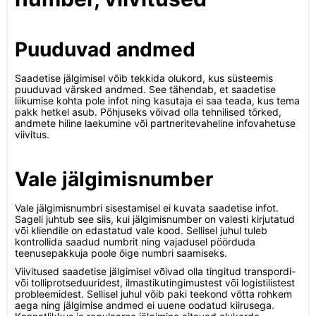
Puuduvad andmed
Saadetise jälgimisel võib tekkida olukord, kus süsteemis
puuduvad värsked andmed. See tähendab, et saadetise
liikumise kohta pole infot ning kasutaja ei saa teada, kus tema
pakk hetkel asub. Põhjuseks võivad olla tehnilised tõrked,
andmete hiline laekumine või partneritevaheline infovahetuse
viivitus.
Vale jälgimisnumber
Vale jälgimisnumbri sisestamisel ei kuvata saadetise infot.
Sageli juhtub see siis, kui jälgimisnumber on valesti kirjutatud
või kliendile on edastatud vale kood. Sellisel juhul tuleb
kontrollida saadud numbrit ning vajadusel pöörduda
teenusepakkuja poole õige numbri saamiseks.
Viivitused saadetise jälgimisel võivad olla tingitud transpordi-
või tolliprotseduuridest, ilmastikutingimustest või logistilistest
probleemidest. Sellisel juhul võib paki teekond võtta rohkem
aega ning jälgimise andmed ei uuene oodatud kiirusega.