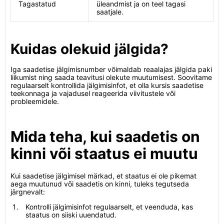
Tagastatud
üleandmist ja on teel tagasi
saatjale.
Kuidas olekuid jälgida?
Iga saadetise jälgimisnumber võimaldab reaalajas jälgida paki
liikumist ning saada teavitusi olekute muutumisest. Soovitame
regulaarselt kontrollida jälgimisinfot, et olla kursis saadetise
teekonnaga ja vajadusel reageerida viivitustele või
probleemidele.
Mida teha, kui saadetis on
kinni või staatus ei muutu
Kui saadetise jälgimisel märkad, et staatus ei ole pikemat
aega muutunud või saadetis on kinni, tuleks tegutseda
järgnevalt:
Kontrolli jälgimisinfot regulaarselt, et veenduda, kas
staatus on siiski uuendatud.