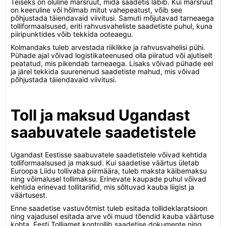
Teiseks on oluline marsruut, mida saadetis läbib. Kui marsruut
on keeruline või hõlmab mitut vahepeatust, võib see
põhjustada täiendavaid viivitusi. Samuti mõjutavad tarneaega
tolliformaalsused, eriti rahvusvaheliste saadetiste puhul, kuna
piiripunktides võib tekkida ooteaegu.
Kolmandaks tuleb arvestada riiklikke ja rahvusvahelisi pühi.
Pühade ajal võivad logistikateenused olla piiratud või ajutiselt
peatatud, mis pikendab tarneaega. Lisaks võivad pühade eel
ja järel tekkida suurenenud saadetiste mahud, mis võivad
põhjustada täiendavaid viivitusi.
Toll ja maksud Ugandast
saabuvatele saadetistele
Ugandast Eestisse saabuvatele saadetistele võivad kehtida
tolliformaalsused ja maksud. Kui saadetise väärtus ületab
Euroopa Liidu tollivaba piirmäära, tuleb maksta käibemaksu
ning võimalusel tollimaksu. Erinevate kaupade puhul võivad
kehtida erinevad tollitariifid, mis sõltuvad kauba liigist ja
väärtusest.
Enne saadetise vastuvõtmist tuleb esitada tollideklaratsioon
ning vajadusel esitada arve või muud tõendid kauba väärtuse
kohta. Eesti Tolliamet kontrollib saadetise dokumente ning