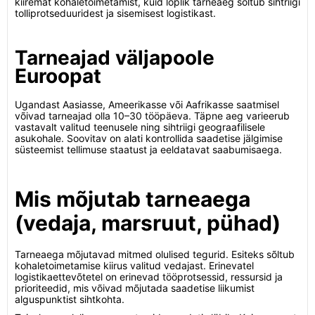
kiiremat kohaletoimetamist, kuid lõplik tarneaeg sõltub sihtriigi
tolliprotseduuridest ja sisemisest logistikast.
Tarneajad väljapoole
Euroopat
Ugandast Aasiasse, Ameerikasse või Aafrikasse saatmisel
võivad tarneajad olla 10–30 tööpäeva. Täpne aeg varieerub
vastavalt valitud teenusele ning sihtriigi geograafilisele
asukohale. Soovitav on alati kontrollida saadetise jälgimise
süsteemist tellimuse staatust ja eeldatavat saabumisaega.
Mis mõjutab tarneaega
(vedaja, marsruut, pühad)
Tarneaega mõjutavad mitmed olulised tegurid. Esiteks sõltub
kohaletoimetamise kiirus valitud vedajast. Erinevatel
logistikaettevõtetel on erinevad tööprotsessid, ressursid ja
prioriteedid, mis võivad mõjutada saadetise liikumist
alguspunktist sihtkohta.