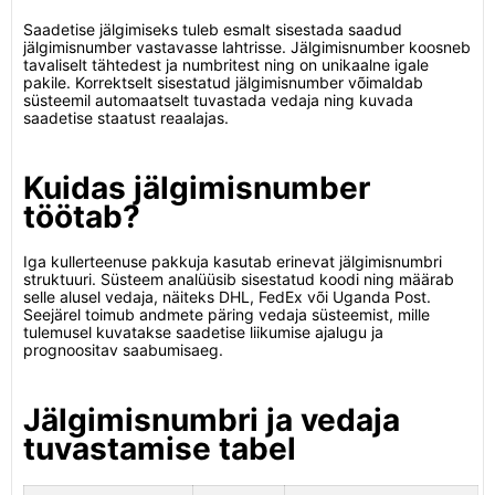
Saadetise jälgimiseks tuleb esmalt sisestada saadud
jälgimisnumber vastavasse lahtrisse. Jälgimisnumber koosneb
tavaliselt tähtedest ja numbritest ning on unikaalne igale
pakile. Korrektselt sisestatud jälgimisnumber võimaldab
süsteemil automaatselt tuvastada vedaja ning kuvada
saadetise staatust reaalajas.
Kuidas jälgimisnumber
töötab?
Iga kullerteenuse pakkuja kasutab erinevat jälgimisnumbri
struktuuri. Süsteem analüüsib sisestatud koodi ning määrab
selle alusel vedaja, näiteks DHL, FedEx või Uganda Post.
Seejärel toimub andmete päring vedaja süsteemist, mille
tulemusel kuvatakse saadetise liikumise ajalugu ja
prognoositav saabumisaeg.
Jälgimisnumbri ja vedaja
tuvastamise tabel