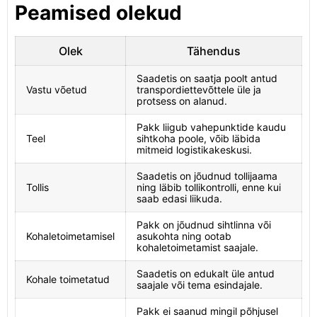
Peamised olekud
Olek
Tähendus
Saadetis on saatja poolt antud
Vastu võetud
transpordiettevõttele üle ja
protsess on alanud.
Pakk liigub vahepunktide kaudu
Teel
sihtkoha poole, võib läbida
mitmeid logistikakeskusi.
Saadetis on jõudnud tollijaama
Tollis
ning läbib tollikontrolli, enne kui
saab edasi liikuda.
Pakk on jõudnud sihtlinna või
Kohaletoimetamisel
asukohta ning ootab
kohaletoimetamist saajale.
Saadetis on edukalt üle antud
Kohale toimetatud
saajale või tema esindajale.
Pakk ei saanud mingil põhjusel