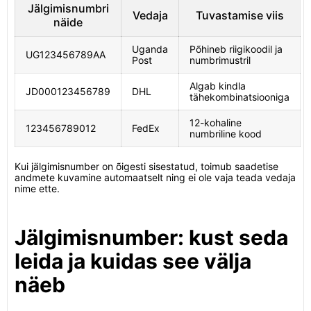
Jälgimisnumbri
Vedaja
Tuvastamise viis
näide
Uganda
Põhineb riigikoodil ja
UG123456789AA
Post
numbrimustril
Algab kindla
JD000123456789
DHL
tähekombinatsiooniga
12-kohaline
123456789012
FedEx
numbriline kood
Kui jälgimisnumber on õigesti sisestatud, toimub saadetise
andmete kuvamine automaatselt ning ei ole vaja teada vedaja
nime ette.
Jälgimisnumber: kust seda
leida ja kuidas see välja
näeb