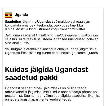
Uganda
Saadetise jälgimine Ugandast
võimaldab sul reaalajas
kontrollida oma paki teekonda, pakkudes täielikku
läbipaistvust ja kindlustunnet kogu transpordi vältel.
Jälgi oma saadetist lihtsalt ning usaldusväärselt, ükskõik kus
sa asud
. Kiire teavitussüsteem ja täpsed uuendused hoiavad
sind alati kursis.
Vali mugav ja efektiivne lahendus oma kaupade jälgimiseks
Ugandast Eestisse ning tunne end kindlalt iga sammu juures.
Kuidas jälgida Ugandast
saadetud pakki
Ugandast saadetud paki jälgimiseks on oluline teada
rahvusvahelist jälgimisnumbrit, mille annab saatja pärast paki
postitamist. See number võimaldab jälgida saadetise liikumist
erinevate logistikapartnerite veebilehtedel.