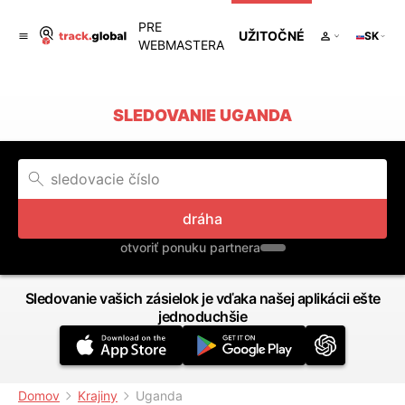
PRE
UŽITOČNÉ
SK
WEBMASTERA
SLEDOVANIE UGANDA
dráha
otvoriť ponuku partnera
Sledovanie vašich zásielok je vďaka našej aplikácii ešte
jednoduchšie
Domov
Krajiny
Uganda