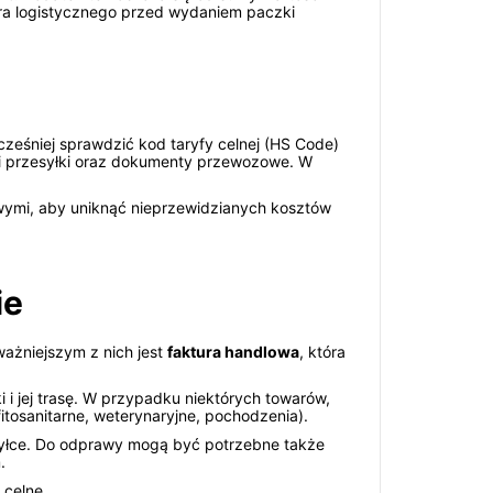
ora logistycznego przed wydaniem paczki
cześniej sprawdzić kod taryfy celnej (HS Code)
ci przesyłki oraz dokumenty przewozowe. W
wymi, aby uniknąć nieprzewidzianych kosztów
ie
ażniejszym z nich jest
faktura handlowa
, która
i i jej trasę. W przypadku niektórych towarów,
fitosanitarne, weterynaryjne, pochodzenia).
esyłce. Do odprawy mogą być potrzebne także
.
celne.