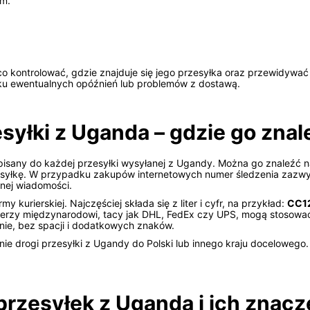
ym.
co kontrolować, gdzie znajduje się jego przesyłka oraz przewidywać 
u ewentualnych opóźnień lub problemów z dostawą.
yłki z Uganda – gdzie go znale
pisany do każdej przesyłki wysyłanej z Ugandy. Można go znaleźć 
ysyłkę. W przypadku zakupów internetowych numer śledzenia zazwy
nej wiadomości.
y kurierskiej. Najczęściej składa się z liter i cyfr, na przykład:
CC1
ierzy międzynarodowi, tacy jak DHL, FedEx czy UPS, mogą stosować 
nie, bez spacji i dodatkowych znaków.
e drogi przesyłki z Ugandy do Polski lub innego kraju docelowego. 
przesyłek z Uganda i ich znacz