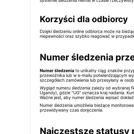
systemie śledzenia niemal w czasie rzeczywist
Korzyści dla odbiorcy
Dzięki śledzeniu online odbiorca może na bieżą
niepewności oraz szybko reagować w przypadk
Numer śledzenia przes
Numer śledzenia
to unikalny ciąg znaków przy
przewoźnika lub w e-mailu potwierdzającym w
szczegółach zamówienia lub przesyłany w osob
Wygląd numeru śledzenia
zależy od wybranej firm
Ugandy), gdzie "UG" oznacza kraj nadania. Kur
Ważne jest, aby numer śledzenia wpisać dokład
Numer śledzenia umożliwia bieżące monitorowani
przewidywany czas doręczenia.
Najczęstsze statusy 