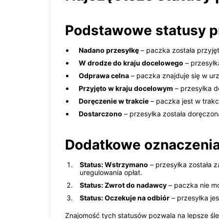
Podstawowe statusy p
Nadano przesyłkę
– paczka została przyję
W drodze do kraju docelowego
– przesyłk
Odprawa celna
– paczka znajduje się w ur
Przyjęto w kraju docelowym
– przesyłka do
Doręczenie w trakcie
– paczka jest w trakc
Dostarczono
– przesyłka została doręczon
Dodatkowe oznaczenia
Status: Wstrzymano
– przesyłka została 
uregulowania opłat.
Status: Zwrot do nadawcy
– paczka nie mo
Status: Oczekuje na odbiór
– przesyłka je
Znajomość tych statusów pozwala na lepsze śl