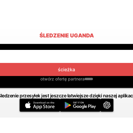
ŚLEDZENIE UGANDA
ścieżka
otwórz ofertę partnera
Śledzenie przesyłek jest jeszcze łatwiejsze dzięki naszej aplikacj