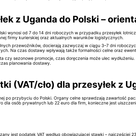
ek z Uganda do Polski – orient
ski wynosi od 7 do 14 dni roboczych w przypadku przesyłek lotnic
nej firmy kurierskiej oraz aktualnych warunków logistycznych.
alnych przewoźników, docierają zazwyczaj w ciągu 3–7 dni robocz
zych. Na czas dostawy wpływają także formalności celne oraz ewent
a czy sezonowe promocje, czas doręczenia może ulec wydłużeniu. Z
czas planowania dostawy.
tki (VAT/cło) dla przesyłek z 
nej po przybyciu do Polski. Organy celne sprawdzają zawartość pa
 dla osób prywatnych lub 22 euro dla firm, konieczne jest uiszcze
zany jest podatek VAT według obowiązującej stawki – najczęściej 2