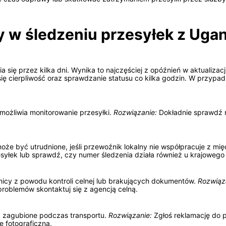
 w śledzeniu przesyłek z Ugand
ia się przez kilka dni. Wynika to najczęściej z opóźnień w aktualizac
ię cierpliwość oraz sprawdzanie statusu co kilka godzin. W przypa
ożliwia monitorowanie przesyłki.
Rozwiązanie:
Dokładnie sprawdź n
może być utrudnione, jeśli przewoźnik lokalny nie współpracuje z 
zesyłek lub sprawdź, czy numer śledzenia działa również u krajowe
icy z powodu kontroli celnej lub brakujących dokumentów.
Rozwiąz
roblemów skontaktuj się z agencją celną.
b zagubione podczas transportu.
Rozwiązanie:
Zgłoś reklamację do 
ę fotograficzną.