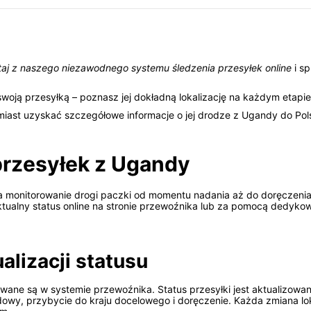
aj z naszego niezawodnego systemu śledzenia przesyłek online
i sp
swoją przesyłką – poznasz jej dokładną lokalizację na każdym etap
iast uzyskać szczegółowe informacje o jej drodze z Ugandy do Pols
 przesyłek z Ugandy
 monitorowanie drogi paczki od momentu nadania aż do doręczenia 
aktualny status online na stronie przewoźnika lub za pomocą dedyko
ualizacji statusu
owane są w systemie przewoźnika. Status przesyłki jest aktualizowa
owy, przybycie do kraju docelowego i doręczenie. Każda zmiana loka