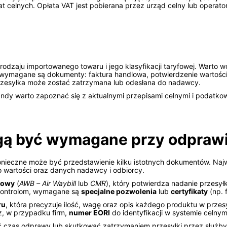
at celnych. Opłata VAT jest pobierana przez urząd celny lub operat
rodzaju importowanego towaru i jego klasyfikacji taryfowej. Warto w
j wymagane są dokumenty: faktura handlowa, potwierdzenie wartoś
rzesyłka może zostać zatrzymana lub odesłana do nadawcy.
dy warto zapoznać się z aktualnymi przepisami celnymi i podatko
gą być wymagane przy odpraw
nieczne może być przedstawienie kilku istotnych dokumentów. Najw
o wartości oraz danych nadawcy i odbiorcy.
zowy
(
AWB – Air Waybill
lub
CMR
), który potwierdza nadanie przesyłk
 kontrolom, wymagane są
specjalne pozwolenia
lub
certyfikaty
(np. 
ru
, która precyzuje ilość, wagę oraz opis każdego produktu w prz
, w przypadku firm,
numer EORI
do identyfikacji w systemie celnym
zas odprawy lub skutkować zatrzymaniem przesyłki przez służby 