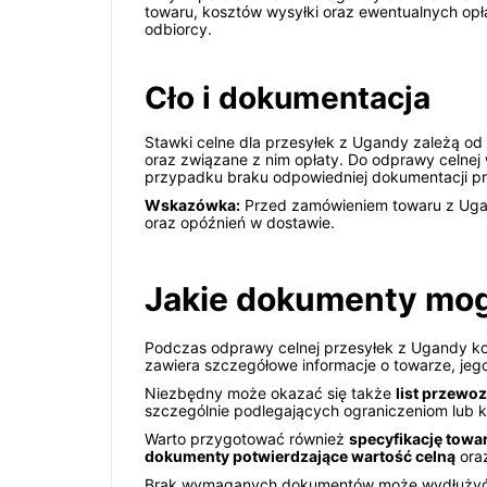
towaru, kosztów wysyłki oraz ewentualnych opł
odbiorcy.
Cło i dokumentacja
Stawki celne dla przesyłek z Ugandy zależą od 
oraz związane z nim opłaty. Do odprawy celne
przypadku braku odpowiedniej dokumentacji p
Wskazówka:
Przed zamówieniem towaru z Ugan
oraz opóźnień w dostawie.
Jakie dokumenty mo
Podczas odprawy celnej przesyłek z Ugandy ko
zawiera szczegółowe informacje o towarze, jeg
Niezbędny może okazać się także
list przewo
szczególnie podlegających ograniczeniom lub
Warto przygotować również
specyfikację towa
dokumenty potwierdzające wartość celną
oraz
Brak wymaganych dokumentów może wydłużyć c