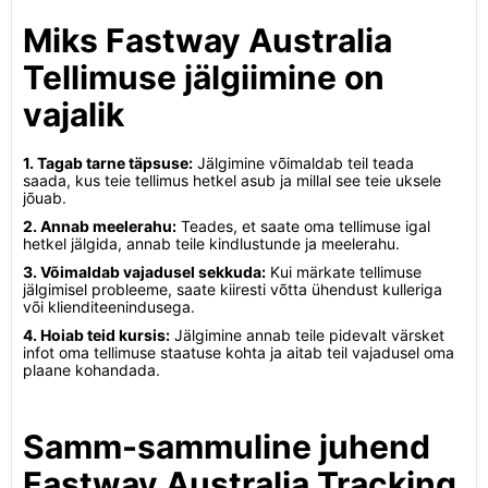
Miks Fastway Australia
Tellimuse jälgiimine on
vajalik
1. Tagab tarne täpsuse:
Jälgimine võimaldab teil teada
saada, kus teie tellimus hetkel asub ja millal see teie uksele
jõuab.
2. Annab meelerahu:
Teades, et saate oma tellimuse igal
hetkel jälgida, annab teile kindlustunde ja meelerahu.
3. Võimaldab vajadusel sekkuda:
Kui märkate tellimuse
jälgimisel probleeme, saate kiiresti võtta ühendust kulleriga
või klienditeenindusega.
4. Hoiab teid kursis:
Jälgimine annab teile pidevalt värsket
infot oma tellimuse staatuse kohta ja aitab teil vajadusel oma
plaane kohandada.
Samm-sammuline juhend
Fastway Australia Tracking