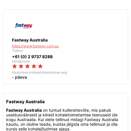
Fastway Australia
https://www.fastway.com.au
Toetus
+61 (0) 2 9737 8288
Hindamine
Keskmine kohaletoimetamise aeg
- päeva
Fastway Australia
Fastway Australia
on tuntud kullerettevõte, mis pakub
usaldusväärseid ja kiireid kohaletoimetamise teenuseid üle
kogu Austraalia. Kui olete tellinud midagi Fastway Australia
kaudu, on oluline teada, kuidas jälgida oma tellimust ja olla
kursis selle kohalejõudmise ajaga.