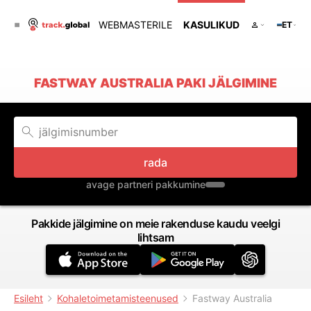
WEBMASTERILE
KASULIKUD
ET
FASTWAY AUSTRALIA PAKI JÄLGIMINE
rada
avage partneri pakkumine
Pakkide jälgimine on meie rakenduse kaudu veelgi
lihtsam
Esileht
Kohaletoimetamisteenused
Fastway Australia