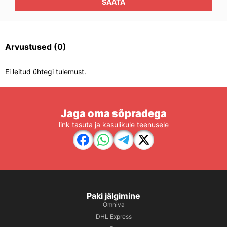
SAATA
Arvustused
(0)
Ei leitud ühtegi tulemust.
Jaga oma sõpradega
link tasuta ja kasulikule teenusele
Paki jälgimine
Omniva
DHL Express