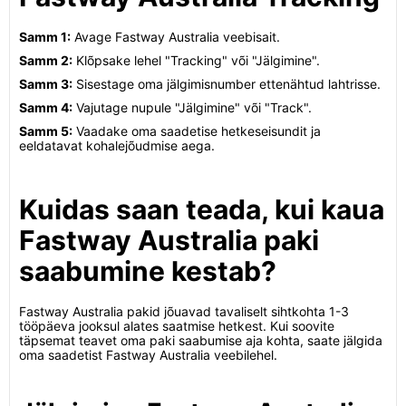
Samm 1:
Avage Fastway Australia veebisait.
Samm 2:
Klõpsake lehel "Tracking" või "Jälgimine".
Samm 3:
Sisestage oma jälgimisnumber ettenähtud lahtrisse.
Samm 4:
Vajutage nupule "Jälgimine" või "Track".
Samm 5:
Vaadake oma saadetise hetkeseisundit ja
eeldatavat kohalejõudmise aega.
Kuidas saan teada, kui kaua
Fastway Australia paki
saabumine kestab?
Fastway Australia pakid jõuavad tavaliselt sihtkohta 1-3
tööpäeva jooksul alates saatmise hetkest. Kui soovite
täpsemat teavet oma paki saabumise aja kohta, saate jälgida
oma saadetist Fastway Australia veebilehel.