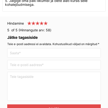
5. Jälgige oma paki liikumist ja olete alati kursis selle
kohalejõudmisega.
Hindamine
5
of 5 (Hinnangute arv:
58
)
Jätke tagasiside
Teie e-posti aadressi ei avaldata. Kohustuslikud väljad on märgitud *