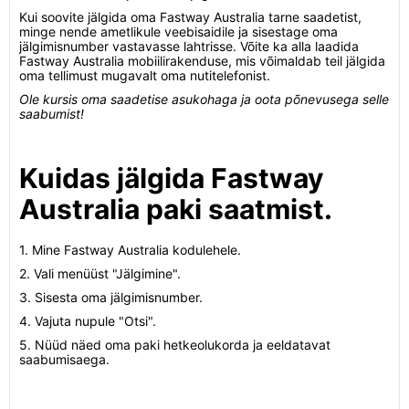
Kui soovite jälgida oma Fastway Australia tarne saadetist,
minge nende ametlikule veebisaidile ja sisestage oma
jälgimisnumber vastavasse lahtrisse. Võite ka alla laadida
Fastway Australia mobiilirakenduse, mis võimaldab teil jälgida
oma tellimust mugavalt oma nutitelefonist.
Ole kursis oma saadetise asukohaga ja oota põnevusega selle
saabumist!
Kuidas jälgida Fastway
Australia paki saatmist.
1. Mine Fastway Australia kodulehele.
2. Vali menüüst "Jälgimine".
3. Sisesta oma jälgimisnumber.
4. Vajuta nupule "Otsi".
5. Nüüd näed oma paki hetkeolukorda ja eeldatavat
saabumisaega.