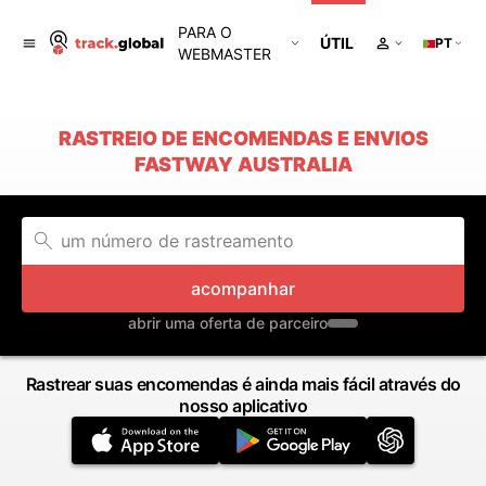
PARA O
ÚTIL
PT
WEBMASTER
RASTREIO DE ENCOMENDAS E ENVIOS
FASTWAY AUSTRALIA
acompanhar
abrir uma oferta de parceiro
Rastrear suas encomendas é ainda mais fácil através do
nosso aplicativo