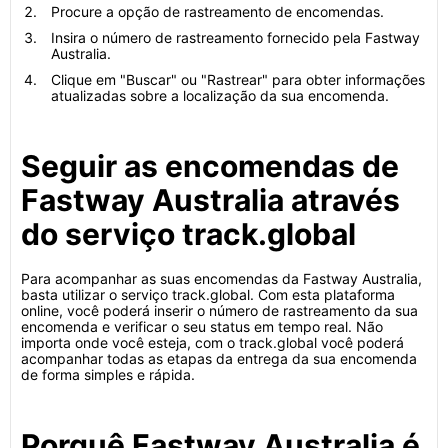
Procure a opção de rastreamento de encomendas.
Insira o número de rastreamento fornecido pela Fastway
Australia.
Clique em "Buscar" ou "Rastrear" para obter informações
atualizadas sobre a localização da sua encomenda.
Seguir as encomendas de
Fastway Australia através
do serviço track.global
Para acompanhar as suas encomendas da Fastway Australia,
basta utilizar o serviço track.global. Com esta plataforma
online, você poderá inserir o número de rastreamento da sua
encomenda e verificar o seu status em tempo real. Não
importa onde você esteja, com o track.global você poderá
acompanhar todas as etapas da entrega da sua encomenda
de forma simples e rápida.
Porquê Fastway Australia é