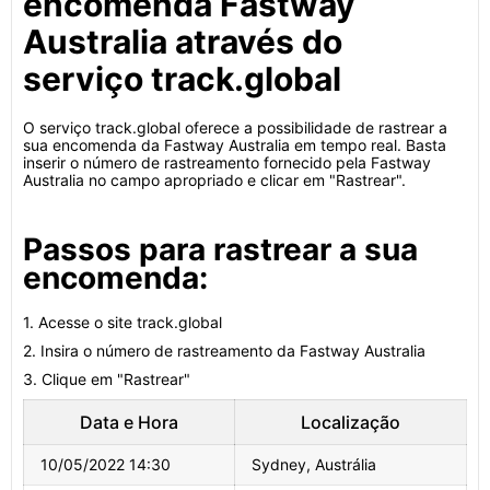
encomenda Fastway
Australia através do
serviço track.global
O serviço track.global oferece a possibilidade de rastrear a
sua encomenda da Fastway Australia em tempo real. Basta
inserir o número de rastreamento fornecido pela Fastway
Australia no campo apropriado e clicar em "Rastrear".
Passos para rastrear a sua
encomenda:
1. Acesse o site track.global
2. Insira o número de rastreamento da Fastway Australia
3. Clique em "Rastrear"
Data e Hora
Localização
10/05/2022 14:30
Sydney, Austrália