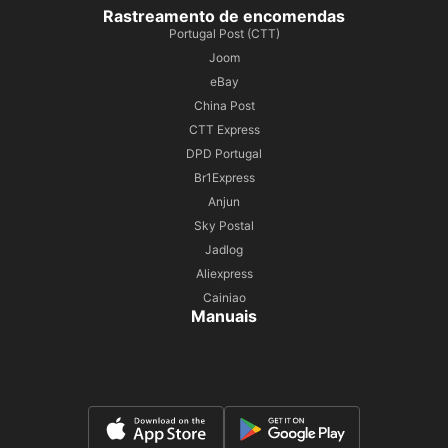
Rastreamento de encomendas
Portugal Post (CTT)
Joom
eBay
China Post
CTT Express
DPD Portugal
Br1Express
Anjun
Sky Postal
Jadlog
Aliexpress
Cainiao
Manuais