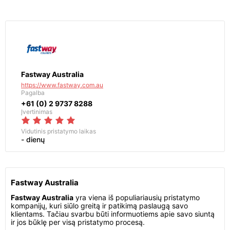
Fastway Australia
https://www.fastway.com.au
Pagalba
+61 (0) 2 9737 8288
Įvertinimas
Vidutinis pristatymo laikas
- dienų
Fastway Australia
Fastway Australia
yra viena iš populiariausių pristatymo
kompanijų, kuri siūlo greitą ir patikimą paslaugą savo
klientams. Tačiau svarbu būti informuotiems apie savo siuntą
ir jos būklę per visą pristatymo procesą.