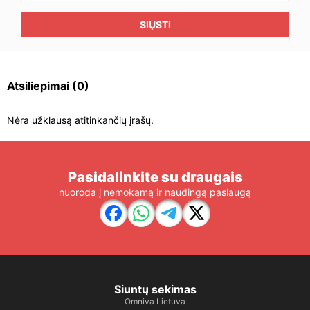
SIŲSTI
Atsiliepimai
(0)
Nėra užklausą atitinkančių įrašų.
Pasidalinkite su draugais
nuoroda į nemokamą ir naudingą paslaugą
Siuntų sekimas
Omniva Lietuva