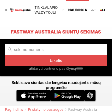
TINKLALAPIO
NAUDINGA
LT
VALDYTOJUI
FASTWAY AUSTRALIA SIUNTŲ SEKIMAS
takelis
atidaryti partnerio pasiūlymą
Sekti savo siuntas dar lengviau naudojantis mūsų
programėle
Pagrindinis
Pristatymo paslaugos
Fastway Australia