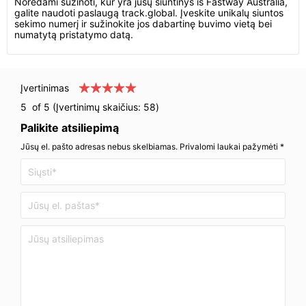
Norėdami sužinoti, kur yra jūsų siuntinys iš Fastway Australia,
galite naudoti paslaugą track.global. Įveskite unikalų siuntos
sekimo numerį ir sužinokite jos dabartinę buvimo vietą bei
numatytą pristatymo datą.
Įvertinimas
5
of 5 (Įvertinimų skaičius:
58
)
Palikite atsiliepimą
Jūsų el. pašto adresas nebus skelbiamas. Privalomi laukai pažymėti *