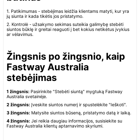
1. Patikimumas - stebėjimas leidžia klientams matyti, kur yra
jų siunta ir kada tikėtis jos pristatymo.
2. Kontrolė - užsakymo sekimas suteikia galimybę stebėti
siuntos būklę ir greitai reaguoti į bet kokius netikėtus įvykius
ar vėlavimus.
Žingsnis po žingsnio, kaip
Fastway Australia
stebėjimas
1 žingsnis:
Pasirinkite "Stebėti siuntą" mygtuką Fastway
Australia svetainėje.
2 žingsnis:
Įveskite siuntos numerį ir spustelėkite "Ieškoti".
3 žingsnis:
Matysite siuntos būseną, pristatymo datą ir laiką.
4 žingsnis:
Jei reikia daugiau informacijos, susisiekite su
Fastway Australia klientų aptarnavimo skyriumi.