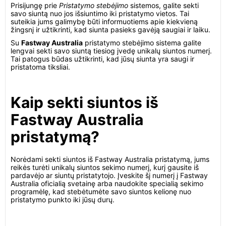
Prisijungę prie
Pristatymo stebėjimo
sistemos, galite sekti
savo siuntą nuo jos išsiuntimo iki pristatymo vietos. Tai
suteikia jums galimybę būti informuotiems apie kiekvieną
žingsnį ir užtikrinti, kad siunta pasieks gavėją saugiai ir laiku.
Su
Fastway Australia
pristatymo stebėjimo sistema galite
lengvai sekti savo siuntą tiesiog įvedę unikalų siuntos numerį.
Tai patogus būdas užtikrinti, kad jūsų siunta yra saugi ir
pristatoma tiksliai.
Kaip sekti siuntos iš
Fastway Australia
pristatymą?
Norėdami sekti siuntos iš Fastway Australia pristatymą, jums
reikės turėti unikalų siuntos sekimo numerį, kurį gausite iš
pardavėjo ar siuntų pristatytojo. Įveskite šį numerį į Fastway
Australia oficialią svetainę arba naudokite specialią sekimo
programėlę, kad stebėtumėte savo siuntos kelionę nuo
pristatymo punkto iki jūsų durų.