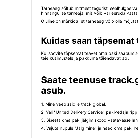
Tarneaeg sõltub mitmest tegurist, sealhulgas val
hinnangulise tarneaja, mis võib varieeruda vasta
Oluline on märkida, et tarneaeg võib olla mõjuta
Kuidas saan täpsemat 
Kui soovite täpsemat teavet oma paki saabumise
teie küsimustele ja pakkuma täiendavat abi.
Saate teenuse track.g
asub.
1. Mine veebisaidile track.global.
2. Vali "United Delivery Service" pakivedaja rip
3. Sisesta oma paki jälgimiskood vastavasse laht
4. Vajuta nupule "Jälgimine" ja näed oma paki h