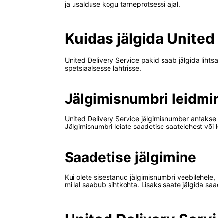
ja usalduse kogu tarneprotsessi ajal.
Kuidas jälgida United
United Delivery Service pakid saab jälgida lihts
spetsiaalsesse lahtrisse.
Jälgimisnumbri leidmi
United Delivery Service jälgimisnumber antakse t
Jälgimisnumbri leiate saadetise saatelehest või kv
Saadetise jälgimine
Kui olete sisestanud jälgimisnumbri veebilehele,
millal saabub sihtkohta. Lisaks saate jälgida saad