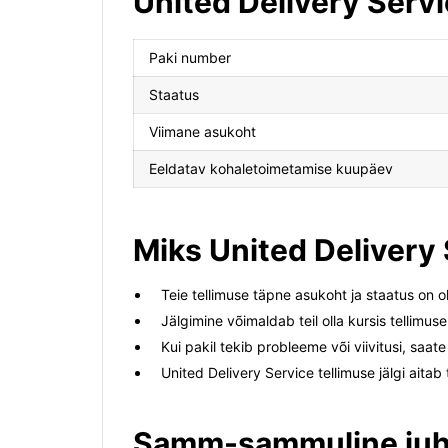
United Delivery Servi
Paki number
Staatus
Viimane asukoht
Eeldatav kohaletoimetamise kuupäev
Miks United Delivery S
Teie tellimuse täpne asukoht ja staatus on ol
Jälgimine võimaldab teil olla kursis tellimu
Kui pakil tekib probleeme või viivitusi, saate
United Delivery Service tellimuse jälgi aitab
Samm-sammuline juhe