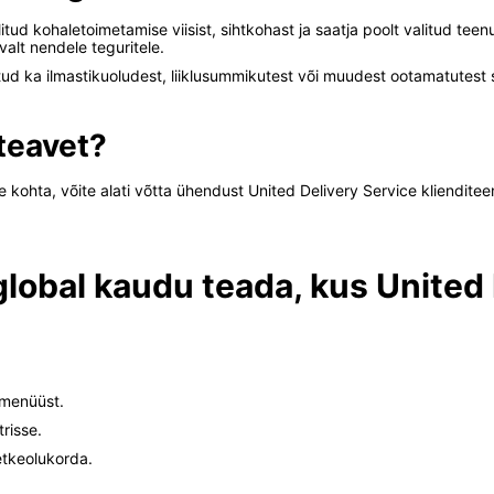
itud kohaletoimetamise viisist, sihtkohast ja saatja poolt valitud te
valt nendele teguritele.
tud ka ilmastikuoludest, liiklusummikutest või muudest ootamatutest 
teavet?
 kohta, võite alati võtta ühendust United Delivery Service kliendit
lobal kaudu teada, kus United 
pmenüüst.
risse.
etkeolukorda.