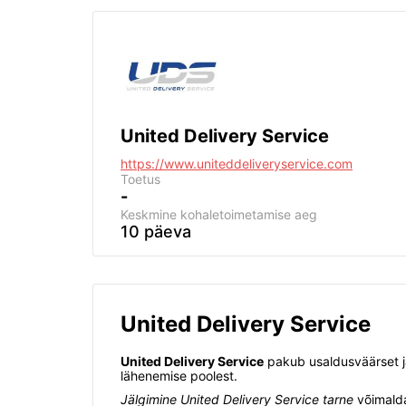
United Delivery Service
https://www.uniteddeliveryservice.com
Toetus
-
Keskmine kohaletoimetamise aeg
10 päeva
United Delivery Service
United Delivery Service
pakub usaldusväärset ja
lähenemise poolest.
Jälgimine United Delivery Service tarne
võimalda