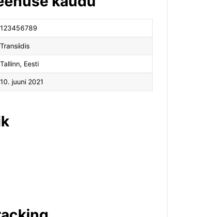
 teenuse kaudu
123456789
Transiidis
Tallinn, Eesti
10. juuni 2021
ik
racking