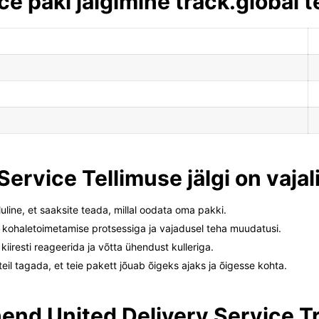
ce paki jälgimine track.global
ervice Tellimuse jälgi on vajal
uline, et saaksite teada, millal oodata oma pakki.
se kohaletoimetamise protsessiga ja vajadusel teha muudatusi.
 kiiresti reageerida ja võtta ühendust kulleriga.
 teil tagada, et teie pakett jõuab õigeks ajaks ja õigesse kohta.
nd United Delivery Service T