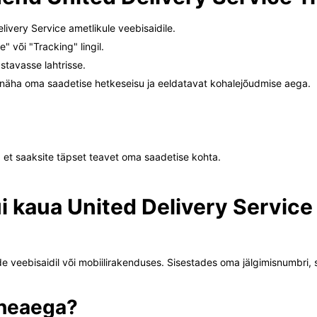
ivery Service ametlikule veebisaidile.
 või "Tracking" lingil.
tavasse lahtrisse.
t näha oma saadetise hetkeseisu ja eeldatavat kohalejõudmise aega.
 et saaksite täpset teavet oma saadetise kohta.
ui kaua United Delivery Servic
e veebisaidil või mobiilirakenduses. Sisestades oma jälgimisnumbri,
rneaega?