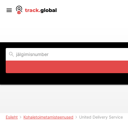
Esileht
Kohaletoimetamisteenused
United Delivery Service