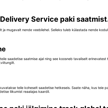
 Delivery Service paki saatmist
alt ja mugavalt nende veebilehel. Selleks tuleb külastada nende kodu
ne
eile saadetise saatmise ajal ning see koosneb tavaliselt erinevatest
iitungilt.
 kuvatakse teile koheselt saadetise hetkeseis. Saate näha, kus teie pa
etise liikumist reaalajas kaardil.