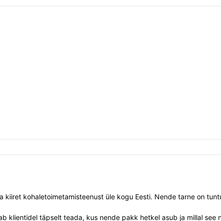
 kiiret kohaletoimetamisteenust üle kogu Eesti. Nende tarne on tuntu
b klientidel täpselt teada, kus nende pakk hetkel asub ja millal se