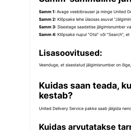
Samm 1:
Avage veebibrauser ja minge United Del
Samm 2:
Klõpsake lehe ülaosas asuval "Jälgimine"
Samm 3:
Sisestage saadetise jälgimisnumber vas
Samm 4:
Klõpsake nupul "Otsi" või "Search", e
Lisasoovitused:
Veenduge, et sisestatud jälgimisnumber on õige,
Kuidas saan teada, k
kestab?
United Delivery Service pakke saab jälgida nend
Kuidas arvutatakse ta