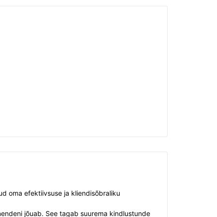
d oma efektiivsuse ja kliendisõbraliku
e nendeni jõuab. See tagab suurema kindlustunde