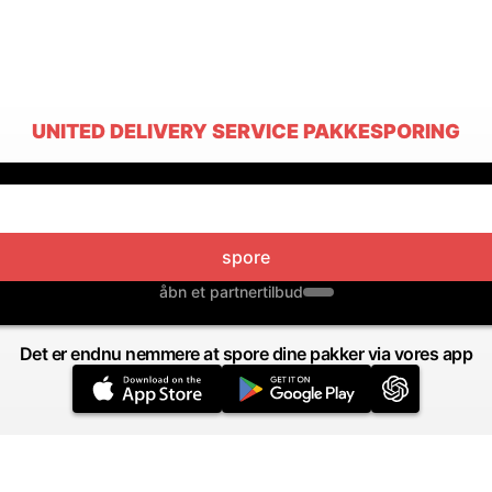
UNITED DELIVERY SERVICE PAKKESPORING
spore
åbn et partnertilbud
Det er endnu nemmere at spore dine pakker via vores app