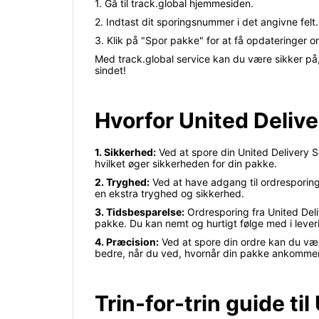
1. Gå til track.global hjemmesiden.
2. Indtast dit sporingsnummer i det angivne felt.
3. Klik på "Spor pakke" for at få opdateringer o
Med track.global service kan du være sikker på, 
sindet!
Hvorfor United Deliv
1. Sikkerhed:
Ved at spore din United Delivery Se
hvilket øger sikkerheden for din pakke.
2. Tryghed:
Ved at have adgang til ordresporing 
en ekstra tryghed og sikkerhed.
3. Tidsbesparelse:
Ordresporing fra United Deli
pakke. Du kan nemt og hurtigt følge med i lever
4. Præcision:
Ved at spore din ordre kan du vær
bedre, når du ved, hvornår din pakke ankommer
Trin-for-trin guide ti