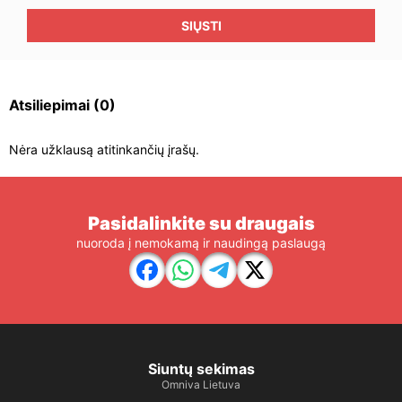
SIŲSTI
Atsiliepimai
(0)
Nėra užklausą atitinkančių įrašų.
Pasidalinkite su draugais
nuoroda į nemokamą ir naudingą paslaugą
Siuntų sekimas
Omniva Lietuva