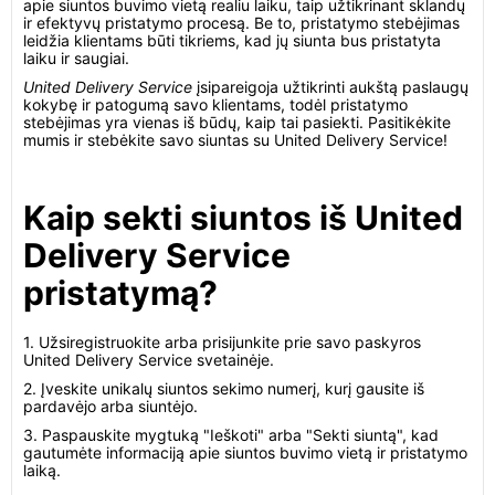
apie siuntos buvimo vietą realiu laiku, taip užtikrinant sklandų
ir efektyvų pristatymo procesą. Be to, pristatymo stebėjimas
leidžia klientams būti tikriems, kad jų siunta bus pristatyta
laiku ir saugiai.
United Delivery Service
įsipareigoja užtikrinti aukštą paslaugų
kokybę ir patogumą savo klientams, todėl pristatymo
stebėjimas yra vienas iš būdų, kaip tai pasiekti. Pasitikėkite
mumis ir stebėkite savo siuntas su United Delivery Service!
Kaip sekti siuntos iš United
Delivery Service
pristatymą?
1. Užsiregistruokite arba prisijunkite prie savo paskyros
United Delivery Service svetainėje.
2. Įveskite unikalų siuntos sekimo numerį, kurį gausite iš
pardavėjo arba siuntėjo.
3. Paspauskite mygtuką "Ieškoti" arba "Sekti siuntą", kad
gautumėte informaciją apie siuntos buvimo vietą ir pristatymo
laiką.