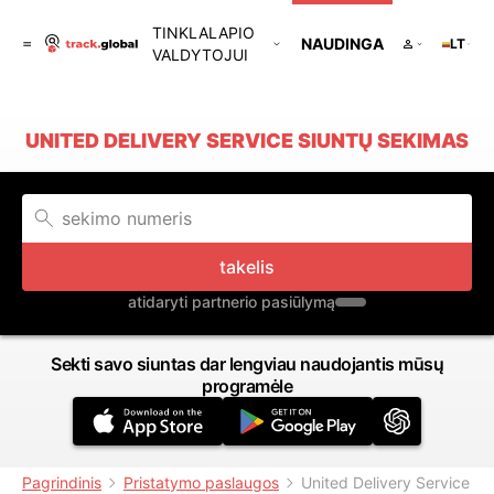
TINKLALAPIO
NAUDINGA
LT
VALDYTOJUI
UNITED DELIVERY SERVICE SIUNTŲ SEKIMAS
takelis
atidaryti partnerio pasiūlymą
Sekti savo siuntas dar lengviau naudojantis mūsų
programėle
Pagrindinis
Pristatymo paslaugos
United Delivery Service