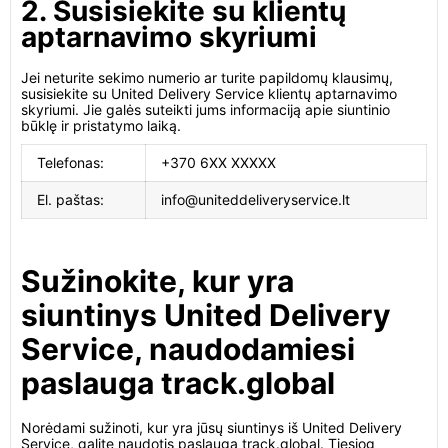
2. Susisiekite su klientų
aptarnavimo skyriumi
Jei neturite sekimo numerio ar turite papildomų klausimų,
susisiekite su United Delivery Service klientų aptarnavimo
skyriumi. Jie galės suteikti jums informaciją apie siuntinio
būklę ir pristatymo laiką.
Telefonas:
+370 6XX XXXXX
El. paštas:
info@uniteddeliveryservice.lt
Sužinokite, kur yra
siuntinys United Delivery
Service, naudodamiesi
paslauga track.global
Norėdami sužinoti, kur yra jūsų siuntinys iš United Delivery
Service, galite naudotis paslauga track.global. Tiesiog