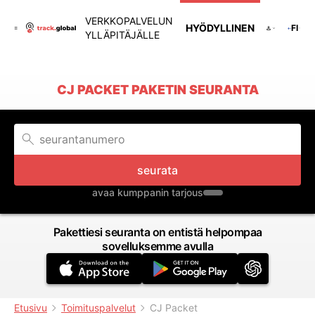
VERKKOPALVELUN
HYÖDYLLINEN
FI
YLLÄPITÄJÄLLE
CJ PACKET PAKETIN SEURANTA
seurata
avaa kumppanin tarjous
Pakettiesi seuranta on entistä helpompaa
sovelluksemme avulla
Etusivu
Toimituspalvelut
CJ Packet