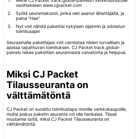
Mene CJ Packet track.global-palvelun verkkosivustolle
osoitteeseen www.cjpacket.com
Syötä seurantakoodi, jonka olet saanut lähettäjältä, ja
paina "Hae"
Nyt voit nähdä pakettisi nykyisen sijainnin ja odotetun
toimitusajan
Seuraamalla pakettejasi voit varmistaa niiden turvallisen ja
ajoissa tapahtuvan toimituksen. CJ Packet track.global-
palvelu tekee pakettien seurannasta vaivatonta ja helppoa.
Miksi CJ Packet
Tilausseuranta on
välttämätöntä
CJ Packet on suosittu toimitustapa monille verkkokaupoille,
mutta joskus paketin seuranta voi olla hankalaa. Tässä
muutamia syitä, miksi CJ Packet Tilausseuranta on
välttämätöntä: