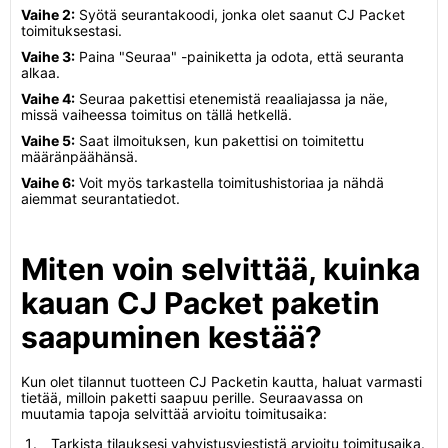
Vaihe 2:
Syötä seurantakoodi, jonka olet saanut CJ Packet
toimituksestasi.
Vaihe 3:
Paina "Seuraa" -painiketta ja odota, että seuranta
alkaa.
Vaihe 4:
Seuraa pakettisi etenemistä reaaliajassa ja näe,
missä vaiheessa toimitus on tällä hetkellä.
Vaihe 5:
Saat ilmoituksen, kun pakettisi on toimitettu
määränpäähänsä.
Vaihe 6:
Voit myös tarkastella toimitushistoriaa ja nähdä
aiemmat seurantatiedot.
Miten voin selvittää, kuinka
kauan CJ Packet paketin
saapuminen kestää?
Kun olet tilannut tuotteen CJ Packetin kautta, haluat varmasti
tietää, milloin paketti saapuu perille. Seuraavassa on
muutamia tapoja selvittää arvioitu toimitusaika:
Tarkista tilauksesi vahvistusviestistä arvioitu toimitusaika.