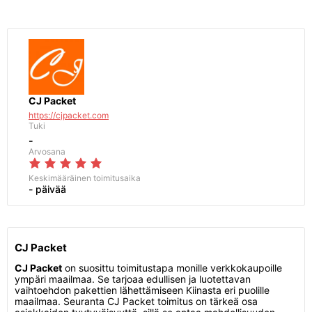
CJ Packet
https://cjpacket.com
Tuki
-
Arvosana
Keskimääräinen toimitusaika
- päivää
CJ Packet
CJ Packet
on suosittu toimitustapa monille verkkokaupoille
ympäri maailmaa. Se tarjoaa edullisen ja luotettavan
vaihtoehdon pakettien lähettämiseen Kiinasta eri puolille
maailmaa. Seuranta CJ Packet toimitus on tärkeä osa