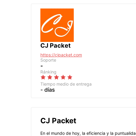
CJ Packet
https://cjpacket.com
Soporte
-
Ránking
Tiempo medio de entrega
- días
CJ Packet
En el mundo de hoy, la eficiencia y la puntualid