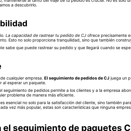
, mantenerse al tanto del viaje de tu pedido es crucial. No es solo 
Vamos a descubrirlo.
bilidad
io.
La capacidad de rastrear tu pedido de CJ
ofrece precisamente es
. Esto no solo proporciona tranquilidad, sino que también construye
cliente sabe que puede rastrear su pedido y que llegará cuando se es
e
to de cualquier empresa.
El seguimiento de pedidos de CJ
juega un pa
r al esperar un paquete.
l seguimiento de pedidos permite a los clientes y a la empresa abord
quier problema de manera más eficiente.
 esencial no solo para la satisfacción del cliente, sino también para 
ada vez más popular, estas son características que ninguna empresa
a el seguimiento de paquetes 