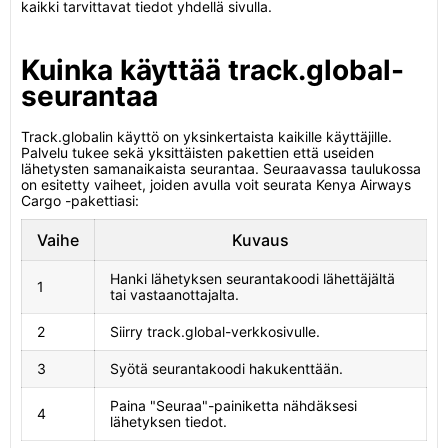
kaikki tarvittavat tiedot yhdellä sivulla.
Kuinka käyttää track.global-
seurantaa
Track.globalin käyttö on yksinkertaista kaikille käyttäjille.
Palvelu tukee sekä yksittäisten pakettien että useiden
lähetysten samanaikaista seurantaa. Seuraavassa taulukossa
on esitetty vaiheet, joiden avulla voit seurata Kenya Airways
Cargo -pakettiasi:
Vaihe
Kuvaus
Hanki lähetyksen seurantakoodi lähettäjältä
1
tai vastaanottajalta.
2
Siirry track.global-verkkosivulle.
3
Syötä seurantakoodi hakukenttään.
Paina "Seuraa"-painiketta nähdäksesi
4
lähetyksen tiedot.