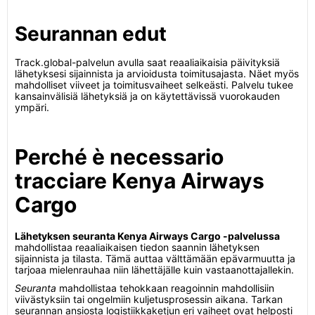
Seurannan edut
Track.global-palvelun avulla saat reaaliaikaisia päivityksiä
lähetyksesi sijainnista ja arvioidusta toimitusajasta. Näet myös
mahdolliset viiveet ja toimitusvaiheet selkeästi. Palvelu tukee
kansainvälisiä lähetyksiä ja on käytettävissä vuorokauden
ympäri.
Perché è necessario
tracciare Kenya Airways
Cargo
Lähetyksen seuranta Kenya Airways Cargo -palvelussa
mahdollistaa reaaliaikaisen tiedon saannin lähetyksen
sijainnista ja tilasta. Tämä auttaa välttämään epävarmuutta ja
tarjoaa mielenrauhaa niin lähettäjälle kuin vastaanottajallekin.
Seuranta
mahdollistaa tehokkaan reagoinnin mahdollisiin
viivästyksiin tai ongelmiin kuljetusprosessin aikana. Tarkan
seurannan ansiosta logistiikkaketjun eri vaiheet ovat helposti