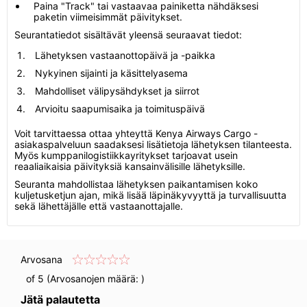
Paina "Track" tai vastaavaa painiketta nähdäksesi
paketin viimeisimmät päivitykset.
Seurantatiedot sisältävät yleensä seuraavat tiedot:
Lähetyksen vastaanottopäivä ja -paikka
Nykyinen sijainti ja käsittelyasema
Mahdolliset välipysähdykset ja siirrot
Arvioitu saapumisaika ja toimituspäivä
Voit tarvittaessa ottaa yhteyttä Kenya Airways Cargo -
asiakaspalveluun saadaksesi lisätietoja lähetyksen tilanteesta.
Myös kumppanilogistiikkayritykset tarjoavat usein
reaaliaikaisia päivityksiä kansainvälisille lähetyksille.
Seuranta mahdollistaa lähetyksen paikantamisen koko
kuljetusketjun ajan, mikä lisää läpinäkyvyyttä ja turvallisuutta
sekä lähettäjälle että vastaanottajalle.
Arvosana
of 5 (Arvosanojen määrä:
)
Jätä palautetta