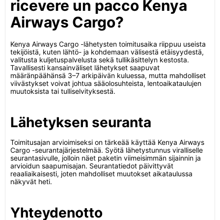
ricevere un pacco Kenya
Airways Cargo?
Kenya Airways Cargo -lähetysten toimitusaika riippuu useista
tekijöistä, kuten lähtö- ja kohdemaan välisestä etäisyydestä,
valitusta kuljetuspalvelusta sekä tullikäsittelyn kestosta.
Tavallisesti kansainväliset lähetykset saapuvat
määränpäähänsä 3–7 arkipäivän kuluessa, mutta mahdolliset
viivästykset voivat johtua sääolosuhteista, lentoaikataulujen
muutoksista tai tulliselvityksestä.
Lähetyksen seuranta
Toimitusajan arvioimiseksi on tärkeää käyttää Kenya Airways
Cargo -seurantajärjestelmää. Syötä lähetystunnus viralliselle
seurantasivulle, jolloin näet paketin viimeisimmän sijainnin ja
arvioidun saapumisajan. Seurantatiedot päivittyvät
reaaliaikaisesti, joten mahdolliset muutokset aikataulussa
näkyvät heti.
Yhteydenotto