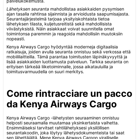
palvelukokemusta.
Lähetyksen seuranta
mahdollistaa asiakkaiden pysymisen
ajan tasalla rahtinsa sijainnista ja arvioidusta saapumisajasta.
Seurantajärjestelmä tarjoaa yksityiskohtaista tietoa
lähetyksen tilasta, kuljetusreitistä sekä mahdollisista
viivästyksistä. Näin asiakkaat voivat suunnitella omat
toimintonsa paremmin ja reagoida mahdollisiin muutoksiin
nopeasti.
Kenya Airways Cargo hyödyntää moderneja digitaalisia
ratkaisuja, joiden avulla seuranta onnistuu sekä verkossa että
mobiililaitteilla. Tämä parantaa toimitusten läpinäkyvyyttä ja
lisää asiakkaiden luottamusta palveluun. Tarkka seuranta on
erityisen tärkeää liiketoiminnalle, jossa aikatauluilla ja
toimitusvarmuudella on suuri merkitys.
Come rintracciare un pacco
da Kenya Airways Cargo
Kenya Airways Cargo -lähetysten seuraaminen onnistuu
helposti seuraamalla muutamaa yksinkertaista vaihetta.
Ensimmäiseksi tarvitset rahtilähetyksesi yksilöllisen
seurantakoodin, joka löytyy lähetysdokumenteista tai saat
sen lähettäjältä. Mene Kenya Airways Cargon viralliselle