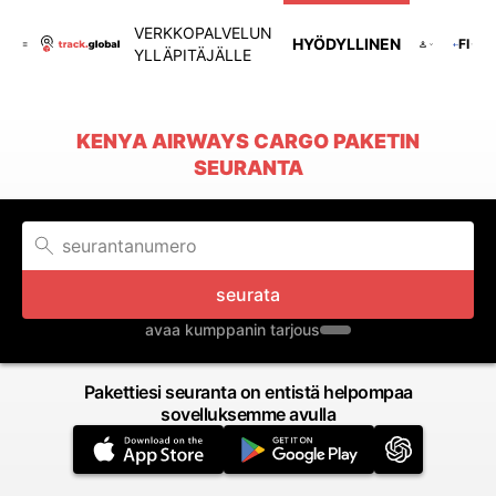
VERKKOPALVELUN
HYÖDYLLINEN
FI
YLLÄPITÄJÄLLE
KENYA AIRWAYS CARGO PAKETIN
SEURANTA
seurata
avaa kumppanin tarjous
Pakettiesi seuranta on entistä helpompaa
sovelluksemme avulla