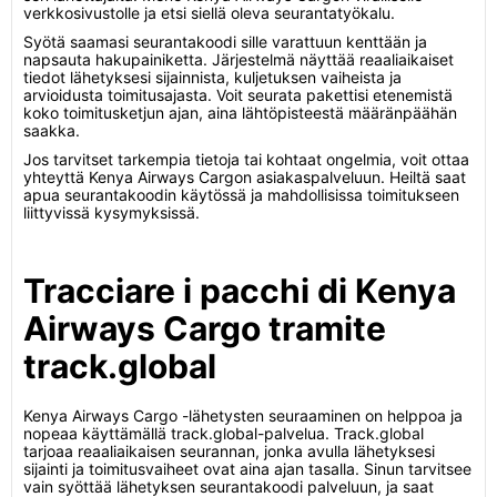
verkkosivustolle ja etsi siellä oleva seurantatyökalu.
Syötä saamasi seurantakoodi sille varattuun kenttään ja
napsauta hakupainiketta. Järjestelmä näyttää reaaliaikaiset
tiedot lähetyksesi sijainnista, kuljetuksen vaiheista ja
arvioidusta toimitusajasta. Voit seurata pakettisi etenemistä
koko toimitusketjun ajan, aina lähtöpisteestä määränpäähän
saakka.
Jos tarvitset tarkempia tietoja tai kohtaat ongelmia, voit ottaa
yhteyttä Kenya Airways Cargon asiakaspalveluun. Heiltä saat
apua seurantakoodin käytössä ja mahdollisissa toimitukseen
liittyvissä kysymyksissä.
Tracciare i pacchi di Kenya
Airways Cargo tramite
track.global
Kenya Airways Cargo -lähetysten seuraaminen on helppoa ja
nopeaa käyttämällä track.global-palvelua. Track.global
tarjoaa reaaliaikaisen seurannan, jonka avulla lähetyksesi
sijainti ja toimitusvaiheet ovat aina ajan tasalla. Sinun tarvitsee
vain syöttää lähetyksen seurantakoodi palveluun, ja saat