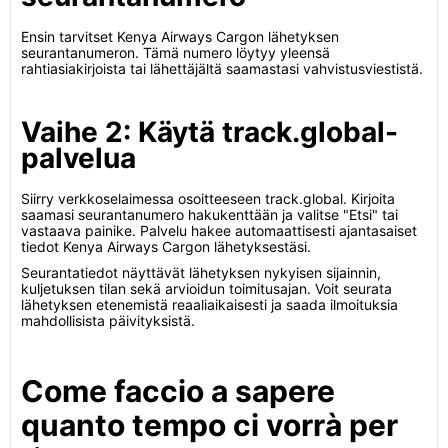
Ensin tarvitset Kenya Airways Cargon lähetyksen
seurantanumeron. Tämä numero löytyy yleensä
rahtiasiakirjoista tai lähettäjältä saamastasi vahvistusviestistä.
Vaihe 2: Käytä track.global-
palvelua
Siirry verkkoselaimessa osoitteeseen track.global. Kirjoita
saamasi seurantanumero hakukenttään ja valitse "Etsi" tai
vastaava painike. Palvelu hakee automaattisesti ajantasaiset
tiedot Kenya Airways Cargon lähetyksestäsi.
Seurantatiedot näyttävät lähetyksen nykyisen sijainnin,
kuljetuksen tilan sekä arvioidun toimitusajan. Voit seurata
lähetyksen etenemistä reaaliaikaisesti ja saada ilmoituksia
mahdollisista päivityksistä.
Come faccio a sapere
quanto tempo ci vorrà per