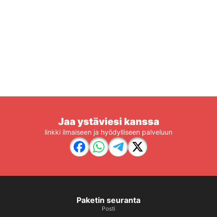
Jaa ystäviesi kanssa
linkki ilmaiseen ja hyödylliseen palveluun
Paketin seuranta
Posti