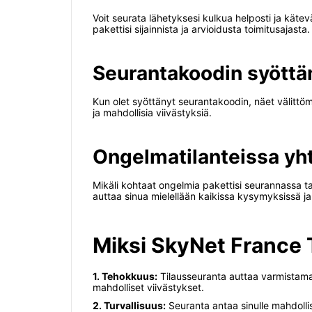
Voit seurata lähetyksesi kulkua helposti ja käte
pakettisi sijainnista ja arvioidusta toimitusajasta.
Seurantakoodin syöttäm
Kun olet syöttänyt seurantakoodin, näet välittömä
ja mahdollisia viivästyksiä.
Ongelmatilanteissa yh
Mikäli kohtaat ongelmia pakettisi seurannassa ta
auttaa sinua mielellään kaikissa kysymyksissä ja
Miksi SkyNet France 
1. Tehokkuus:
Tilausseuranta auttaa varmistamaan
mahdolliset viivästykset.
2. Turvallisuus:
Seuranta antaa sinulle mahdollis