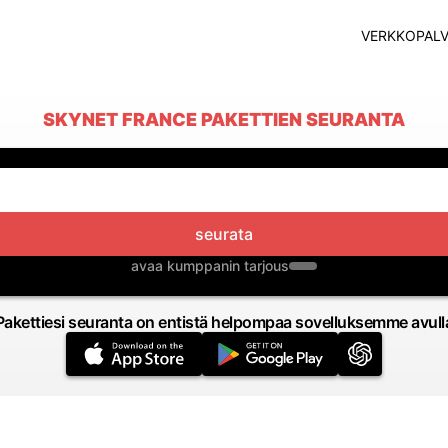
VERKKOPALV
SKYNET FRANCE PAKETTIEN SEURANTA
seurata
avaa kumppanin tarjous
Pakettiesi seuranta on entistä helpompaa sovelluksemme avull