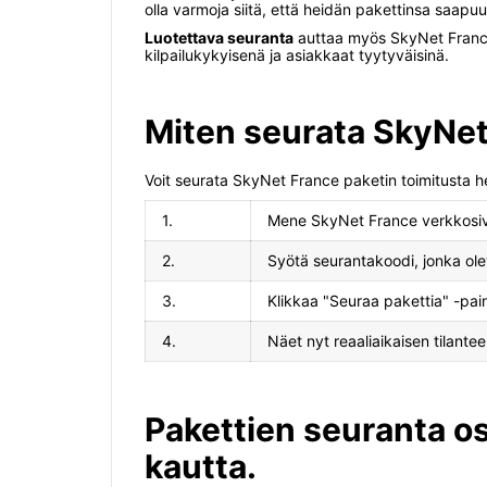
olla varmoja siitä, että heidän pakettinsa saapuu 
Luotettava seuranta
auttaa myös SkyNet Francea
kilpailukykyisenä ja asiakkaat tyytyväisinä.
Miten seurata SkyNet
Voit seurata SkyNet France paketin toimitusta he
1.
Mene SkyNet France verkkosiv
2.
Syötä seurantakoodi, jonka ole
3.
Klikkaa "Seuraa pakettia" -pain
4.
Näet nyt reaaliaikaisen tilantee
Pakettien seuranta o
kautta.