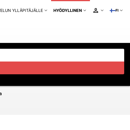
ELUN YLLÄPITÄJÄLLE
HYÖDYLLINEN
FI
a