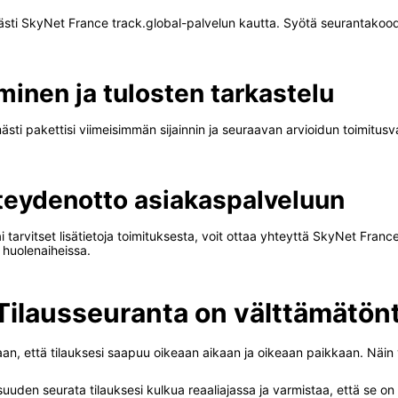
västi SkyNet France track.global-palvelun kautta. Syötä seurantakoodi
inen ja tulosten tarkastelu
sti pakettisi viimeisimmän sijainnin ja seuraavan arvioidun toimitusva
teydenotto asiakaspalveluun
i tarvitset lisätietoja toimituksesta, voit ottaa yhteyttä SkyNet Fra
 huolenaiheissa.
Tilausseuranta on välttämätön
, että tilauksesi saapuu oikeaan aikaan ja oikeaan paikkaan. Näin vo
uuden seurata tilauksesi kulkua reaaliajassa ja varmistaa, että se on 