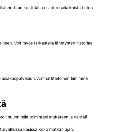
 annettuun kenttään ja saat reaaliaikaista tietoa
iheen. Voit myös tarkastella lähetysten historiaa
nce asiakaspalveluun. Ammattitaitoinen tiimimme
tä
it suunnitella toimintasi etukäteen ja välttää
turvallisissa käsissä koko matkan ajan.