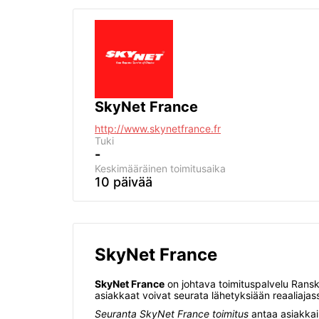
SkyNet France
http://www.skynetfrance.fr
Tuki
-
Keskimääräinen toimitusaika
10 päivää
SkyNet France
SkyNet France
on johtava toimituspalvelu Ranska
asiakkaat voivat seurata lähetyksiään reaaliajas
Seuranta SkyNet France toimitus
antaa asiakkail