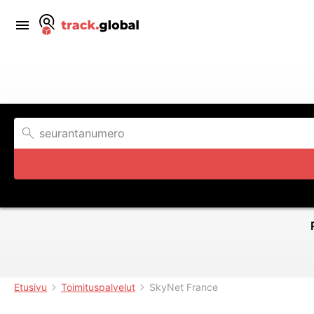
Etusivu
Toimituspalvelut
SkyNet France