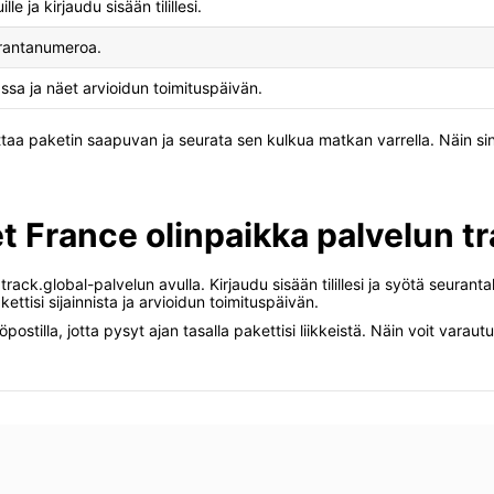
 ja kirjaudu sisään tilillesi.
eurantanumeroa.
assa ja näet arvioidun toimituspäivän.
odottaa paketin saapuvan ja seurata sen kulkua matkan varrella. Näin si
t France olinpaikka palvelun tr
rack.global-palvelun avulla. Kirjaudu sisään tilillesi ja syötä seurant
ettisi sijainnista ja arvioidun toimituspäivän.
hköpostilla, jotta pysyt ajan tasalla pakettisi liikkeistä. Näin voit va