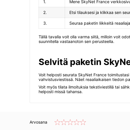
1.
Mene SkyNet France verkkosivuille
2.
Etsi tilauksesi ja klikkaa sen s
3.
Seuraa paketin liikkeitä reaaliaj
Tällä tavalla voit olla varma siitä, milloin voit 
suunnitella vastaanoton sen perusteella.
Selvitä paketin SkyNe
Voit helposti seurata SkyNet France toimitustasi t
vahvistusviestissä. Näet reaaliaikaisen tiedon pak
Voit myös tilata ilmoituksia tekstiviestillä tai sä
helposti missä tahansa.
Arvosana