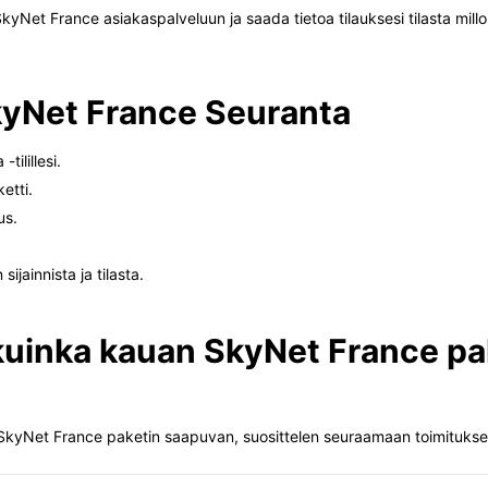
SkyNet France asiakaspalveluun ja saada tietoa tilauksesi tilasta mill
kyNet France Seuranta
ilillesi.
etti.
us.
jainnista ja tilasta.
, kuinka kauan SkyNet France p
aa SkyNet France paketin saapuvan, suosittelen seuraamaan toimitukse