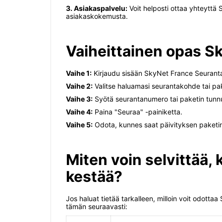
3. Asiakaspalvelu:
Voit helposti ottaa yhteyttä 
asiakaskokemusta.
Vaiheittainen opas S
Vaihe 1:
Kirjaudu sisään SkyNet France Seuranta -t
Vaihe 2:
Valitse haluamasi seurantakohde tai pak
Vaihe 3:
Syötä seurantanumero tai paketin tunn
Vaihe 4:
Paina "Seuraa" -painiketta.
Vaihe 5:
Odota, kunnes saat päivityksen paketin si
Miten voin selvittää
kestää?
Jos haluat tietää tarkalleen, milloin voit odott
tämän seuraavasti: