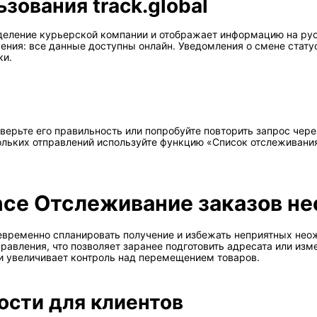
ования track.global
еление курьерской компании и отображает информацию на рус
ения: все данные доступны онлайн. Уведомления о смене статус
ки.
ы
оверьте его правильность или попробуйте повторить запрос чер
ольких отправлений используйте функцию «Список отслеживания
ance Отслеживание заказов н
оевременно спланировать получение и избежать неприятных нео
вления, что позволяет заранее подготовить адресата или изм
и увеличивает контроль над перемещением товаров.
сти для клиентов