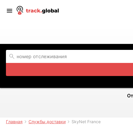
От
Главная
Службы доставки
SkyNet France