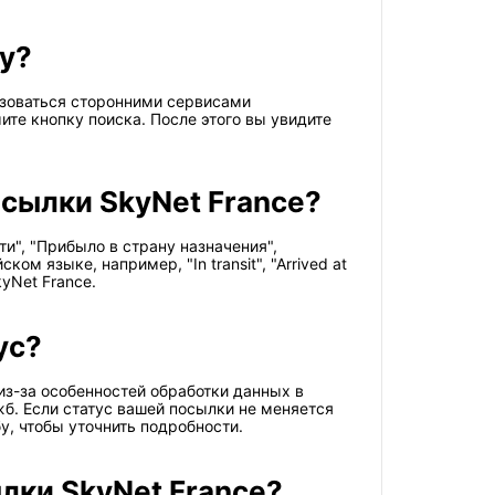
ру?
ьзоваться сторонними сервисами
те кнопку поиска. После этого вы увидите
сылки SkyNet France?
ти", "Прибыло в страну назначения",
м языке, например, "In transit", "Arrived at
kyNet France.
ус?
з-за особенностей обработки данных в
б. Если статус вашей посылки не меняется
у, чтобы уточнить подробности.
лки SkyNet France?