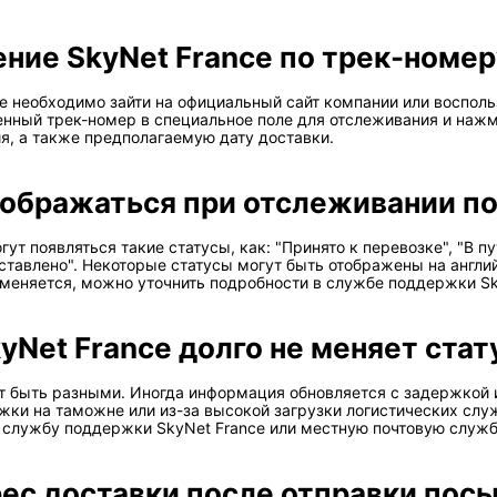
ение SkyNet France по трек-номе
e необходимо зайти на официальный сайт компании или воспол
нный трек-номер в специальное поле для отслеживания и нажми
я, а также предполагаемую дату доставки.
тображаться при отслеживании по
т появляться такие статусы, как: "Принято к перевозке", "В пу
авлено". Некоторые статусы могут быть отображены на английско
о не меняется, можно уточнить подробности в службе поддержки S
Net France долго не меняет стат
т быть разными. Иногда информация обновляется с задержкой и
ки на таможне или из-за высокой загрузки логистических служ
в службу поддержки SkyNet France или местную почтовую служб
ес доставки после отправки посы