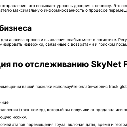
го отправление, что повышает уровень доверия к сервису. Это о
упателю максимальную информированность о процессе перемеще
бизнеса
ля анализа сроков и выявления слабых мест в логистике. Регу
мизировать издержки, связанные с возвратами и поиском посы
ия по отслеживанию SkyNet F
емещении вашей посылки используйте онлайн-сервис track.glob
нице.
авления (трек-номер), который вы получили от продавца или о
ующую иконку.
огией этапов перемещения груза, включая даты, время и геогр