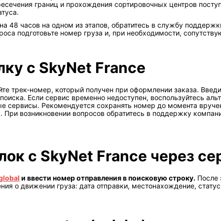
ресечения границ и прохождения сортировочных центров посту
туса.
а 48 часов на одном из этапов, обратитесь в службу поддержк
роса подготовьте номер груза и, при необходимости, сопутству
ку с SkyNet France
йте трек-номер, который получен при оформлении заказа. Введи
поиска. Если сервис временно недоступен, воспользуйтесь ал
сервисы. Рекомендуется сохранять номер до момента вручени
 При возникновении вопросов обратитесь в поддержку компани
к с SkyNet France через серв
global
и ввести номер отправления в поисковую строку.
После 
ния о движении груза: дата отправки, местонахождение, стату