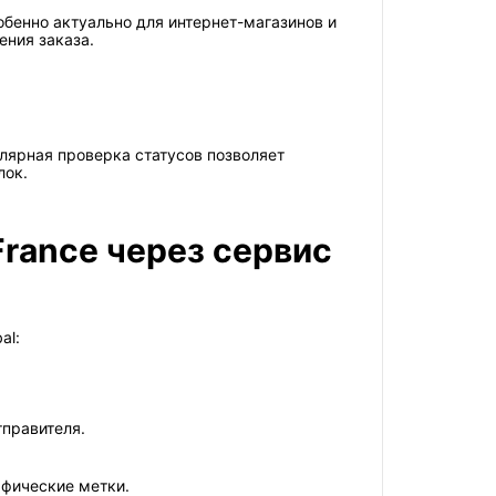
собенно актуально для интернет-магазинов и
ния заказа.
лярная проверка статусов позволяет
лок.
rance через сервис
al:
тправителя.
афические метки.