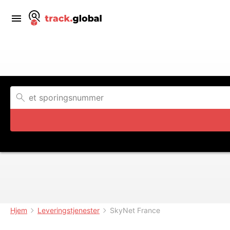
Hjem
Leveringstjenester
SkyNet France