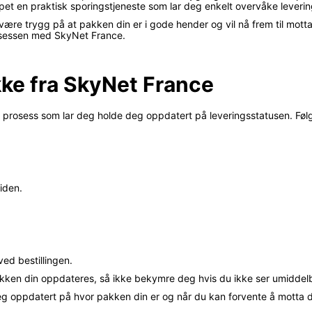
pet en praktisk sporingstjeneste som lar deg enkelt overvåke leverin
ære trygg på at pakken din er i gode hender og vil nå frem til mottak
rosessen med SkyNet France.
ke fra SkyNet France
prosess som lar deg holde deg oppdatert på leveringsstatusen. Følg 
iden.
ved bestillingen.
pakken din oppdateres, så ikke bekymre deg hvis du ikke ser umiddel
eg oppdatert på hvor pakken din er og når du kan forvente å motta 