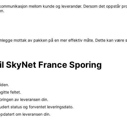
kommunikasjon mellom kunde og leverandør. Dersom det oppstår prob
en.
anlegge mottak av pakken på en mer effektiv måte. Dette kan være sp
il SkyNet France Sporing
iden.
itte feltet.
oringen av leveransen din.
udert status og forventet leveringsdato.
pdatert om leveransen din.