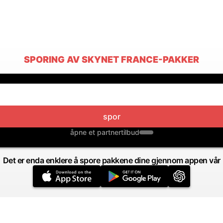
SPORING AV SKYNET FRANCE-PAKKER
spor
åpne et partnertilbud
Det er enda enklere å spore pakkene dine gjennom appen vår