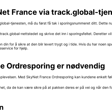
et France via track.global-tje
lobal-tjenesten, må du først få tak i sporingsnummeret ditt. Dette nu
rack.global-nettstedet og skrive det inn i sporingsfeltet. Deretter vi
 din for å sikre at den blir levert trygt og i tide. Hvis du har noen 
service for hjelp.
e Ordresporing er nødvendig
opplevelsen. Med SkyNet France Ordresporing kan kundene enkelt fø
et, da de kan være sikre på at pakken deres er på vei og når den for
n