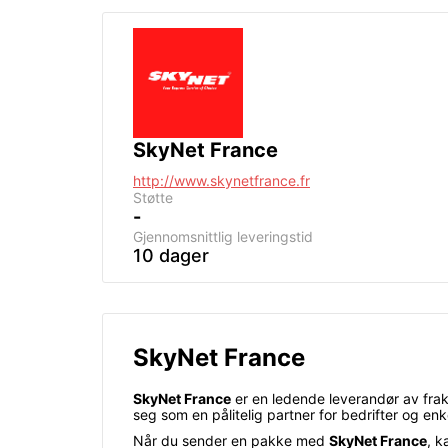
SkyNet France
http://www.skynetfrance.fr
Støtte
-
Gjennomsnittlig leveringstid
10 dager
SkyNet France
SkyNet France
er en ledende leverandør av frakt
seg som en pålitelig partner for bedrifter og e
Når du sender en pakke med
SkyNet France
, k