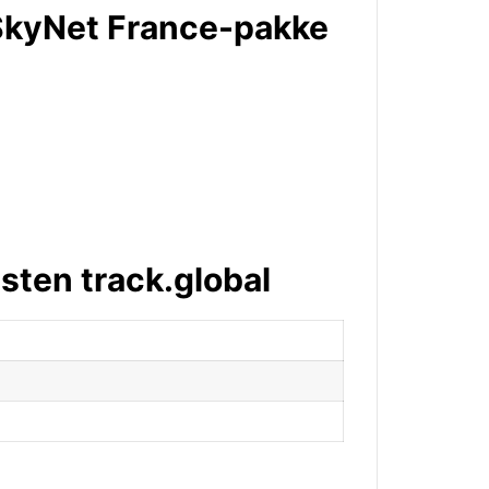
n SkyNet France-pakke
sten track.global