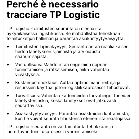
Perché è necessario
tracciare TP Logistic
TP Logistic -toimitusten seuranta on olennaista
nykyaikaisessa logistiikassa. Se mahdollistaa tehokkaan
toimitusketjun hallinnan ja parantaa asiakastyytyväisyyttä.
Toimitusten läpinäkyvyys: Seuranta antaa reaaliaikaisen
tiedon lähetyksen sijainnista ja arvioidusta
saapumisajasta.
Vastuullisuus: Mahdollistaa ongelmien nopean
tunnistamisen ja ratkaisemisen, mikä vähentää
viivästyksiä.
Kustannustehokkuus: Auttaa optimoimaan reittejä ja
resurssien käyttöä, jolloin logistiikkaprosessit tehostuvat.
Turvallisuus: Vähentää kadonneiden tai vahingoittuneiden
lähetysten riskiä, koska lähetykset ovat jatkuvasti
seurattavissa.
Asiakastyytyväisyys: Parantaa asiakkaiden luottamusta,
kun he voivat seurata tilaustensa etenemistä reaaliajassa.
TP Logistic -seuranta on välttämätöntä tehokkaan ja
luotettavan toimitusprosessin varmistamiseksi.