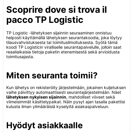
Scoprire dove si trova il
pacco TP Logistic
TP Logistic -lähetyksen sijainnin seuraaminen onnistuu
helposti käyttämällä lähetyksen seurantakoodia, joka löytyy
tilausvahvistuksesta tai toimitusilmoituksesta. Syötä tämä
koodi TP Logisticin viralliselle seurantapalvelulle, jolloin saat
reaaliaikaisia tietoja paketin etenemisestä sekä arvioidusta
toimitusajasta.
Miten seuranta toimii?
Kun lähetys on rekisteröity järjestelmään, jokainen kuljetuksen
vaihe päivittyy automaattisesti seurantajärjestelmään. Näet
lähetyksen nykyisen sijainnin
, mahdolliset viiveet sekä
viimeisimmät käsittelypaikat. Näin pysyt ajan tasalla pakettisi
kulusta ilman ylimääräisiä kyselyitä asiakaspalveluun.
Hyödyt asiakkaalle