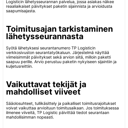
Logisticin lähetysseurannan palvelua, jossa asiakas näkee
reaaliaikaiset päivitykset paketin sijainnista ja arvioidusta
saapumisajasta.
Toimitusajan tarkistaminen
lähetysseurannasta
Syötä lähetyksesi seurantanumero TP Logisticin
verkkosivuston seurantatyökaluun. Järjestelmä näyttää
viimeisimmät päivitykset sekä arvion siitä, milloin paketti
saapuu perille. Arvio perustuu paketin nykyiseen sijaintiin ja
kuljetusreittiin.
Vaikuttavat tekijät ja
mahdolliset viiveet
Sääolosuhteet, tullikäsittely ja paikalliset toimitusrajoitukset
voivat vaikuttaa arvioituun toimitusaikaan. Jos toimituksessa
ilmenee viiveitä, TP Logistic päivittää tiedot seurantaan
mahdollisimman nopeasti.