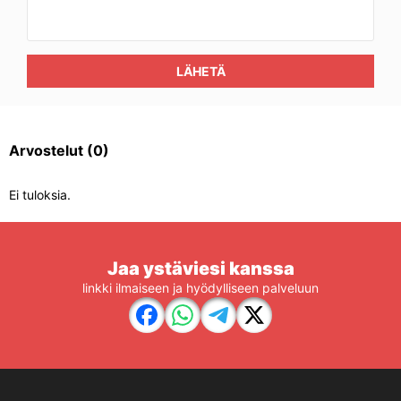
LÄHETÄ
Arvostelut
(0)
Ei tuloksia.
Jaa ystäviesi kanssa
linkki ilmaiseen ja hyödylliseen palveluun