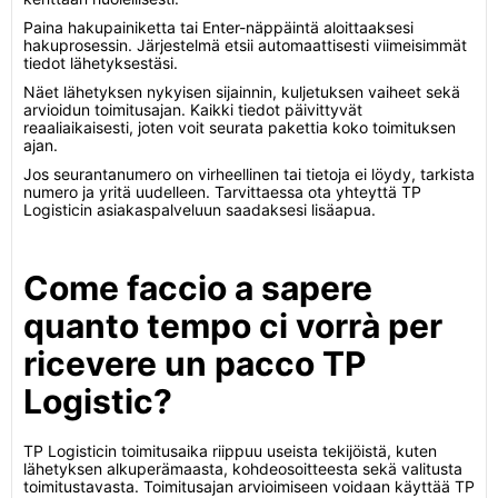
Paina hakupainiketta tai Enter-näppäintä aloittaaksesi
hakuprosessin. Järjestelmä etsii automaattisesti viimeisimmät
tiedot lähetyksestäsi.
Näet lähetyksen nykyisen sijainnin, kuljetuksen vaiheet sekä
arvioidun toimitusajan. Kaikki tiedot päivittyvät
reaaliaikaisesti, joten voit seurata pakettia koko toimituksen
ajan.
Jos seurantanumero on virheellinen tai tietoja ei löydy, tarkista
numero ja yritä uudelleen. Tarvittaessa ota yhteyttä TP
Logisticin asiakaspalveluun saadaksesi lisäapua.
Come faccio a sapere
quanto tempo ci vorrà per
ricevere un pacco TP
Logistic?
TP Logisticin toimitusaika riippuu useista tekijöistä, kuten
lähetyksen alkuperämaasta, kohdeosoitteesta sekä valitusta
toimitustavasta. Toimitusajan arvioimiseen voidaan käyttää TP