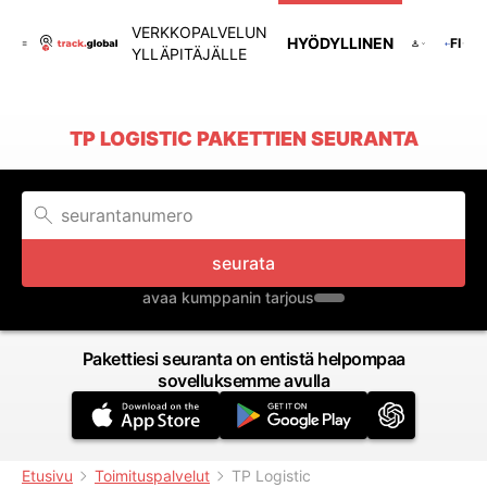
VERKKOPALVELUN
HYÖDYLLINEN
FI
YLLÄPITÄJÄLLE
TP LOGISTIC PAKETTIEN SEURANTA
seurata
avaa kumppanin tarjous
Pakettiesi seuranta on entistä helpompaa
sovelluksemme avulla
Etusivu
Toimituspalvelut
TP Logistic