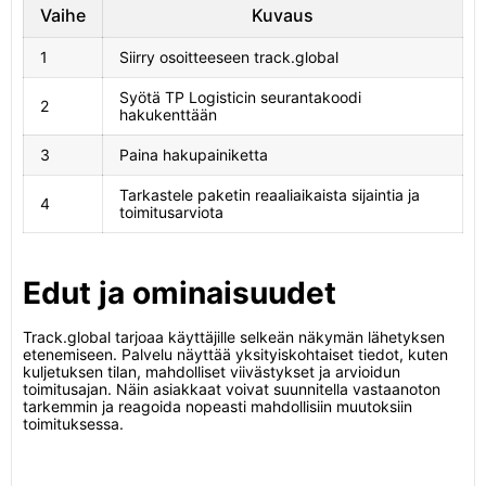
Vaihe
Kuvaus
1
Siirry osoitteeseen track.global
Syötä TP Logisticin seurantakoodi
2
hakukenttään
3
Paina hakupainiketta
Tarkastele paketin reaaliaikaista sijaintia ja
4
toimitusarviota
Edut ja ominaisuudet
Track.global tarjoaa käyttäjille selkeän näkymän lähetyksen
etenemiseen. Palvelu näyttää yksityiskohtaiset tiedot, kuten
kuljetuksen tilan, mahdolliset viivästykset ja arvioidun
toimitusajan. Näin asiakkaat voivat suunnitella vastaanoton
tarkemmin ja reagoida nopeasti mahdollisiin muutoksiin
toimituksessa.