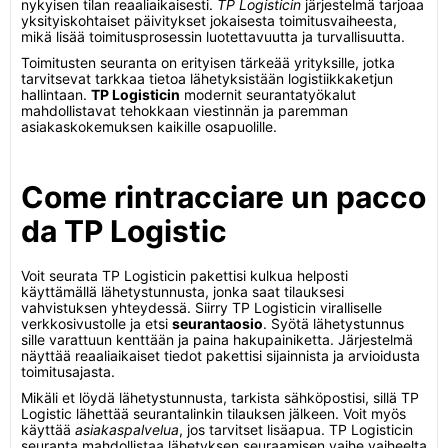
nykyisen tilan reaaliaikaisesti.
TP Logisticin
järjestelmä tarjoaa
yksityiskohtaiset päivitykset jokaisesta toimitusvaiheesta,
mikä lisää toimitusprosessin luotettavuutta ja turvallisuutta.
Toimitusten seuranta on erityisen tärkeää yrityksille, jotka
tarvitsevat tarkkaa tietoa lähetyksistään logistiikkaketjun
hallintaan.
TP Logisticin
modernit seurantatyökalut
mahdollistavat tehokkaan viestinnän ja paremman
asiakaskokemuksen kaikille osapuolille.
Come rintracciare un pacco
da TP Logistic
Voit seurata TP Logisticin pakettisi kulkua helposti
käyttämällä lähetystunnusta, jonka saat tilauksesi
vahvistuksen yhteydessä. Siirry TP Logisticin viralliselle
verkkosivustolle ja etsi
seurantaosio
. Syötä lähetystunnus
sille varattuun kenttään ja paina hakupainiketta. Järjestelmä
näyttää reaaliaikaiset tiedot pakettisi sijainnista ja arvioidusta
toimitusajasta.
Mikäli et löydä lähetystunnusta, tarkista sähköpostisi, sillä TP
Logistic lähettää seurantalinkin tilauksen jälkeen. Voit myös
käyttää
asiakaspalvelua
, jos tarvitset lisäapua. TP Logisticin
seuranta mahdollistaa lähetyksen seuraamisen vaihe vaiheelta