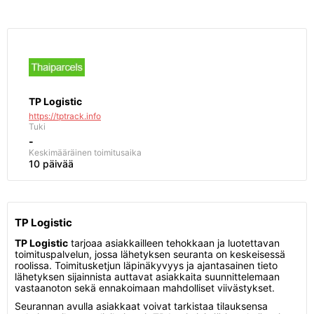
TP Logistic
https://tptrack.info
Tuki
-
Keskimääräinen toimitusaika
10 päivää
TP Logistic
TP Logistic
tarjoaa asiakkailleen tehokkaan ja luotettavan
toimituspalvelun, jossa lähetyksen seuranta on keskeisessä
roolissa. Toimitusketjun läpinäkyvyys ja ajantasainen tieto
lähetyksen sijainnista auttavat asiakkaita suunnittelemaan
vastaanoton sekä ennakoimaan mahdolliset viivästykset.
Seurannan avulla asiakkaat voivat tarkistaa tilauksensa