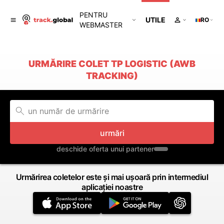
PENTRU
UTILE
RO
WEBMASTER
URMĂRIRE COLET TP LOGISTIC (AWB
TRACKING)
urmări
deschide oferta unui partener
Urmărirea coletelor este și mai ușoară prin intermediul
aplicației noastre