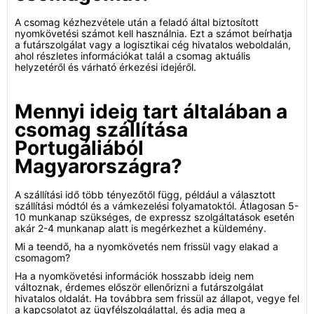
A csomag kézhezvétele után a feladó által biztosított
nyomkövetési számot kell használnia. Ezt a számot beírhatja
a futárszolgálat vagy a logisztikai cég hivatalos weboldalán,
ahol részletes információkat talál a csomag aktuális
helyzetéről és várható érkezési idejéről.
Mennyi ideig tart általában a
csomag szállítása
Portugáliából
Magyarországra?
A szállítási idő több tényezőtől függ, például a választott
szállítási módtól és a vámkezelési folyamatoktól. Átlagosan 5-
10 munkanap szükséges, de expressz szolgáltatások esetén
akár 2-4 munkanap alatt is megérkezhet a küldemény.
Mi a teendő, ha a nyomkövetés nem frissül vagy elakad a
csomagom?
Ha a nyomkövetési információk hosszabb ideig nem
változnak, érdemes először ellenőrizni a futárszolgálat
hivatalos oldalát. Ha továbbra sem frissül az állapot, vegye fel
a kapcsolatot az ügyfélszolgálattal, és adja meg a