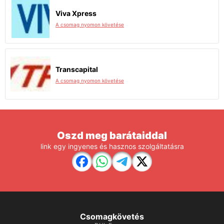
Viva Xpress
A csomag nyomon követése
Transcapital
A csomag nyomon követése
Oszd meg barátaiddal
link egy ingyenes és hasznos szolgáltatásra
Csomagkövetés