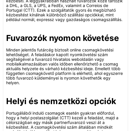
kézbesíti. A leggyakrabban használt fuvarozók közé tartozik
a DHL, a GLS, a UPS, a FedEx, valamint a Correios de
Portugal (CTT). Ezek a szolgáltatók gyors és megbízható
kézbesítést kínálnak különböző szállítási opciókkal, mint
például normál, expressz vagy gazdaságos csomagszállítás.
Fuvarozók nyomon követése
Minden jelentős futárcég biztosít online csomagkövetési
lehetőséget. A feladáskor kapott nyomkövetési szám
segítségével a fuvarozó hivatalos weboldalán vagy
mobilalkalmazásában valós időben ellenőrizhető a csomag
aktuális helyzete és várható kézbesítési ideje. Emellett több
független csomagkövető platform is elérhető, ahol egyszerre
több fuvarozó küldeményei is nyomon követhetők egy
helyen.
Helyi és nemzetközi opciók
Portugáliából induló csomagok esetén gyakran előfordul,
hogy a helyi postaszolgálat (CTT) kezeli a feladást, majd a
célországban egy másik partnerfuvarozó veszi át a
kézbesítést. A csomagkövetési szám általában mindkét