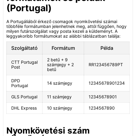
(Portugal)
A Portugáliából érkező csomagok nyomkövetési számai
többféle formátumban jelenhetnek meg, attól függően, hogy
milyen futárszolgálat vagy posta kezeli a küldeményt. A
leggyakoribb formátumokat az alábbi táblázatban találja:
Szolgáltató
Formátum
Példa
2 betű + 9
CTT Portugal
számjegy + 2
RR123456789PT
Post
betű
DPD
14 számjegy
12345678901234
Portugal
GLS Portugal
11 számjegy
12345678901
DHL Express
10 számjegy
1234567890
Nyomkövetési szám