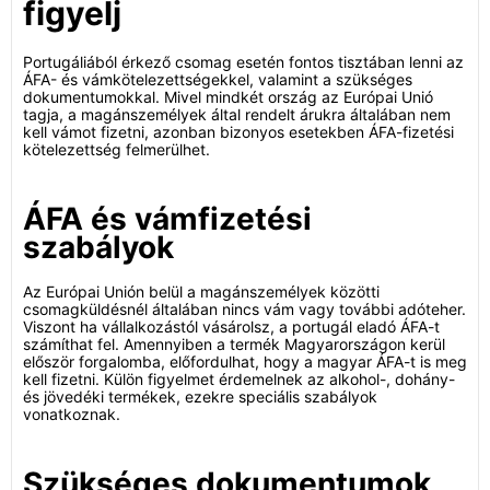
figyelj
Portugáliából érkező csomag esetén fontos tisztában lenni az
ÁFA- és vámkötelezettségekkel, valamint a szükséges
dokumentumokkal. Mivel mindkét ország az Európai Unió
tagja, a magánszemélyek által rendelt árukra általában nem
kell vámot fizetni, azonban bizonyos esetekben ÁFA-fizetési
kötelezettség felmerülhet.
ÁFA és vámfizetési
szabályok
Az Európai Unión belül a magánszemélyek közötti
csomagküldésnél általában nincs vám vagy további adóteher.
Viszont ha vállalkozástól vásárolsz, a portugál eladó ÁFA-t
számíthat fel. Amennyiben a termék Magyarországon kerül
először forgalomba, előfordulhat, hogy a magyar ÁFA-t is meg
kell fizetni. Külön figyelmet érdemelnek az alkohol-, dohány-
és jövedéki termékek, ezekre speciális szabályok
vonatkoznak.
Szükséges dokumentumok