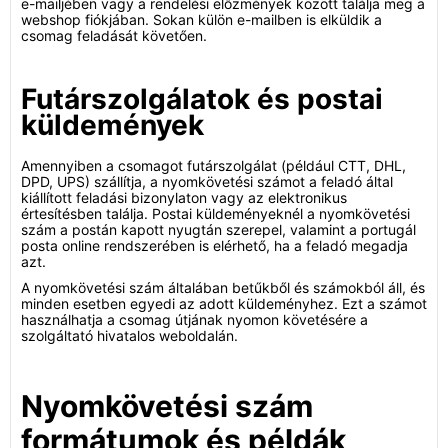
e-mailjében vagy a rendelési előzmények között találja meg a
webshop fiókjában. Sokan külön e-mailben is elküldik a
csomag feladását követően.
Futárszolgálatok és postai
küldemények
Amennyiben a csomagot futárszolgálat (például CTT, DHL,
DPD, UPS) szállítja, a nyomkövetési számot a feladó által
kiállított feladási bizonylaton vagy az elektronikus
értesítésben találja. Postai küldeményeknél a nyomkövetési
szám a postán kapott nyugtán szerepel, valamint a portugál
posta online rendszerében is elérhető, ha a feladó megadja
azt.
A nyomkövetési szám általában betűkből és számokból áll, és
minden esetben egyedi az adott küldeményhez. Ezt a számot
használhatja a csomag útjának nyomon követésére a
szolgáltató hivatalos weboldalán.
Nyomkövetési szám
formátumok és példák