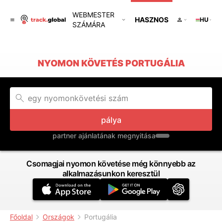
WEBMESTER
HASZNOS
HU
SZÁMÁRA
NYOMON KÖVETÉS PORTUGÁLIA
pálya
partner ajánlatának megnyitása
Csomagjai nyomon követése még könnyebb az
alkalmazásunkon keresztül
Főoldal
Országok
Portugália