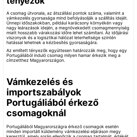
tényezők
A csomag útvonala, az átszállási pontok száma, valamint a
vámkezelés gyorsasága mind befolyásolják a szállítás idejét.
Ünnepi időszakokban, például karácsony környékén vagy
nagy leárazások idején, a megnövekedett csomagmennyiség
miatt hosszabb várakozási időre lehet számítani. Az időjárási
viszonyok és a logisztikai hálózat leterheltsége szintén
hatással lehetnek a kézbesítés gyorsaságára.
Az említett tényezők együttesen határozzák meg, hogy egy
Portugáliából induló csomag milyen hamar érkezik meg a
címzetthez Magyarországon.
Vámkezelés és
importszabályok
Portugáliából érkező
csomagoknál
Portugáliából Magyarországra érkező csomagok esetén
minden importált küldemény vámkezelési eljáráson megy
keresztül, amely során ellenőrzik a csomag tartalmát, értékét