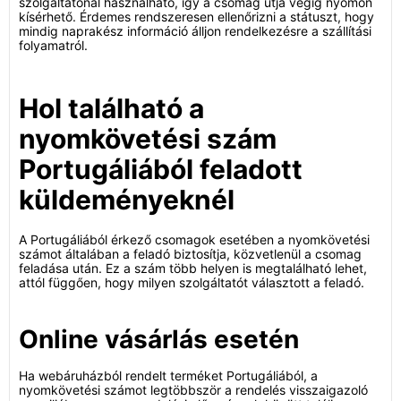
szolgáltatónál használható, így a csomag útja végig nyomon
kísérhető. Érdemes rendszeresen ellenőrizni a státuszt, hogy
mindig naprakész információ álljon rendelkezésre a szállítási
folyamatról.
Hol található a
nyomkövetési szám
Portugáliából feladott
küldeményeknél
A Portugáliából érkező csomagok esetében a nyomkövetési
számot általában a feladó biztosítja, közvetlenül a csomag
feladása után. Ez a szám több helyen is megtalálható lehet,
attól függően, hogy milyen szolgáltatót választott a feladó.
Online vásárlás esetén
Ha webáruházból rendelt terméket Portugáliából, a
nyomkövetési számot legtöbbször a rendelés visszaigazoló