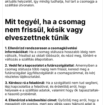
aktuális helyzetét, így mindig tudhatja, hol tart a csomagja a
szállítási útvonalon.
Mit tegyél, ha a csomag
nem frissül, késik vagy
elveszettnek tűnik
1. Ellenőrizd rendszeresen a csomagkövetési
információkat:
Ha a csomag státusza hosszabb ideig nem
változik, frissítsd az oldalt többször, és nézd meg, történt-e
változás a szállítás állapotában.
2. Vedd fel a kapcsolatot a futárszolgálattal:
Amennyiben a
csomag státusza több napig nem frissül, keresd meg a
futárszolgálat ügyfélszolgálatát a csomagszámmal, és kérj
részletes tájékoztatást.
3. Kérdezz rá a feladónál:
Ha a szolgáltató nem tud segíteni,
lépj kapcsolatba a feladóval, és érdeklődj arról, hogy
helyesek-e a szállítási adatok, valamint hogy ők tapasztaltak-
e hasonló problémát.
4. Ellenőrizd a kézbesítési címet:
Győződj meg arról, hogy a
megadott cím pontos, mert egy elírás vagy hiányzó adat is