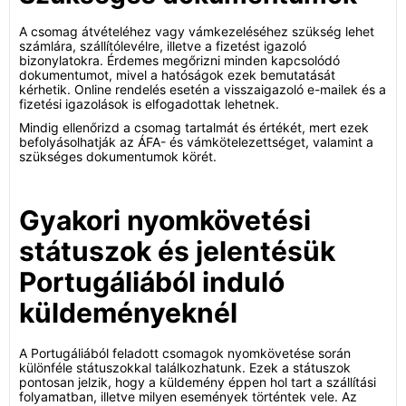
A csomag átvételéhez vagy vámkezeléséhez szükség lehet
számlára, szállítólevélre, illetve a fizetést igazoló
bizonylatokra. Érdemes megőrizni minden kapcsolódó
dokumentumot, mivel a hatóságok ezek bemutatását
kérhetik. Online rendelés esetén a visszaigazoló e-mailek és a
fizetési igazolások is elfogadottak lehetnek.
Mindig ellenőrizd a csomag tartalmát és értékét, mert ezek
befolyásolhatják az ÁFA- és vámkötelezettséget, valamint a
szükséges dokumentumok körét.
Gyakori nyomkövetési
státuszok és jelentésük
Portugáliából induló
küldeményeknél
A Portugáliából feladott csomagok nyomkövetése során
különféle státuszokkal találkozhatunk. Ezek a státuszok
pontosan jelzik, hogy a küldemény éppen hol tart a szállítási
folyamatban, illetve milyen események történtek vele. Az