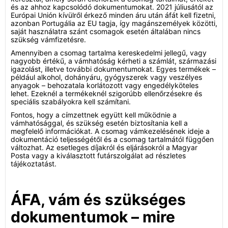
és az ahhoz kapcsolódó dokumentumokat. 2021 júliusától az
Európai Unión kívülről érkező minden áru után áfát kell fizetni,
azonban Portugália az EU tagja, így magánszemélyek közötti,
saját használatra szánt csomagok esetén általában nincs
szükség vámfizetésre.
Amennyiben a csomag tartalma kereskedelmi jellegű, vagy
nagyobb értékű, a vámhatóság kérheti a számlát, származási
igazolást, illetve további dokumentumokat. Egyes termékek –
például alkohol, dohányáru, gyógyszerek vagy veszélyes
anyagok – behozatala korlátozott vagy engedélyköteles
lehet. Ezeknél a termékeknél szigorúbb ellenőrzésekre és
speciális szabályokra kell számítani.
Fontos, hogy a címzettnek együtt kell működnie a
vámhatósággal, és szükség esetén biztosítania kell a
megfelelő információkat. A csomag vámkezelésének ideje a
dokumentáció teljességétől és a csomag tartalmától függően
változhat. Az esetleges díjakról és eljárásokról a Magyar
Posta vagy a kiválasztott futárszolgálat ad részletes
tájékoztatást.
ÁFA, vám és szükséges
dokumentumok – mire