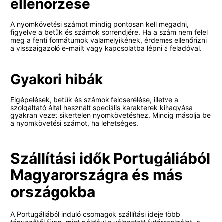
ellenőrzése
A nyomkövetési számot mindig pontosan kell megadni,
figyelve a betűk és számok sorrendjére. Ha a szám nem felel
meg a fenti formátumok valamelyikének, érdemes ellenőrizni
a visszaigazoló e-mailt vagy kapcsolatba lépni a feladóval.
Gyakori hibák
Elgépelések, betűk és számok felcserélése, illetve a
szolgáltató által használt speciális karakterek kihagyása
gyakran vezet sikertelen nyomkövetéshez. Mindig másolja be
a nyomkövetési számot, ha lehetséges.
Szállítási idők Portugáliából
Magyarországra és más
országokba
A Portugáliából induló csomagok szállítási ideje több
tényezőtől függ, mint például a választott futárszolgálat, a