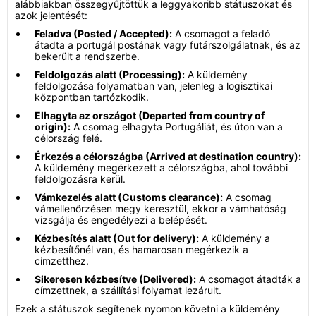
alábbiakban összegyűjtöttük a leggyakoribb státuszokat és
azok jelentését:
Feladva (Posted / Accepted):
A csomagot a feladó
átadta a portugál postának vagy futárszolgálatnak, és az
bekerült a rendszerbe.
Feldolgozás alatt (Processing):
A küldemény
feldolgozása folyamatban van, jelenleg a logisztikai
központban tartózkodik.
Elhagyta az országot (Departed from country of
origin):
A csomag elhagyta Portugáliát, és úton van a
célország felé.
Érkezés a célországba (Arrived at destination country):
A küldemény megérkezett a célországba, ahol további
feldolgozásra kerül.
Vámkezelés alatt (Customs clearance):
A csomag
vámellenőrzésen megy keresztül, ekkor a vámhatóság
vizsgálja és engedélyezi a belépését.
Kézbesítés alatt (Out for delivery):
A küldemény a
kézbesítőnél van, és hamarosan megérkezik a
címzetthez.
Sikeresen kézbesítve (Delivered):
A csomagot átadták a
címzettnek, a szállítási folyamat lezárult.
Ezek a státuszok segítenek nyomon követni a küldemény