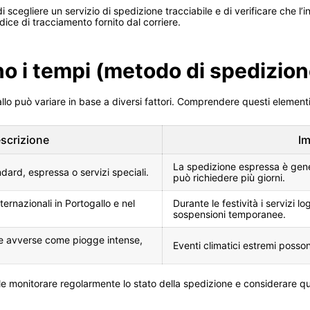
 scegliere un servizio di spedizione tracciabile e di verificare che l’
odice di tracciamento fornito dal corriere.
no i tempi (metodo di spedizione
lo può variare in base a diversi fattori. Comprendere questi elementi 
scrizione
Im
La spedizione espressa è gene
dard, espressa o servizi speciali.
può richiedere più giorni.
nternazionali in Portogallo e nel
Durante le festività i servizi l
sospensioni temporanee.
e avverse come piogge intense,
Eventi climatici estremi possono
le monitorare regolarmente lo stato della spedizione e considerare que