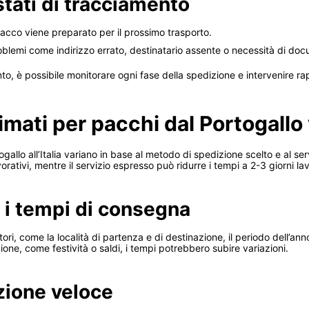
 stati di tracciamento
 pacco viene preparato per il prossimo trasporto.
oblemi come indirizzo errato, destinatario assente o necessità di do
o, è possibile monitorare ogni fase della spedizione e intervenire r
ati per pacchi dal Portogallo v
gallo all’Italia variano in base al metodo di spedizione scelto e al serv
rativi, mentre il servizio espresso può ridurre i tempi a 2-3 giorni lav
o i tempi di consegna
i, come la località di partenza e di destinazione, il periodo dell’anno
gione, come festività o saldi, i tempi potrebbero subire variazioni.
zione veloce