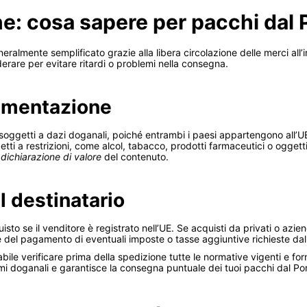
e: cosa sapere per pacchi dal 
generalmente semplificato grazie alla libera circolazione delle merci all
derare per evitare ritardi o problemi nella consegna.
umentazione
o soggetti a dazi doganali, poiché entrambi i paesi appartengono all’UE
ggetti a restrizioni, come alcol, tabacco, prodotti farmaceutici o oggett
a
dichiarazione di valore
del contenuto.
l destinatario
isto se il venditore è registrato nell’UE. Se acquisti da privati o azie
le del pagamento di eventuali imposte o tasse aggiuntive richieste dalle
bile verificare prima della spedizione tutte le normative vigenti e forn
rmi doganali e garantisce la consegna puntuale dei tuoi pacchi dal Por