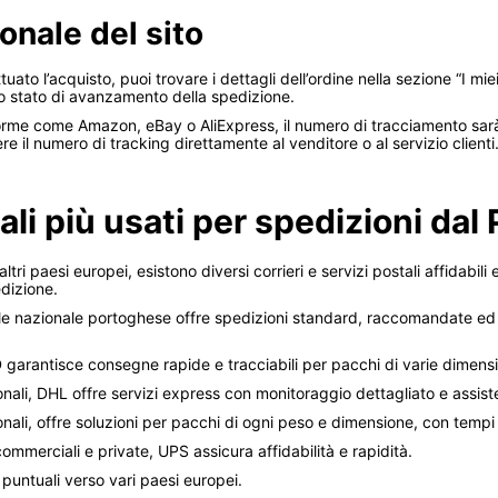
onale del sito
ato l’acquisto, puoi trovare i dettagli dell’ordine nella sezione “I mie
llo stato di avanzamento della spedizione.
rme come Amazon, eBay o AliExpress, il numero di tracciamento sarà d
re il numero di tracking direttamente al venditore o al servizio clienti
ali più usati per spedizioni dal
ltri paesi europei, esistono diversi corrieri e servizi postali affidabili
dizione.
tale nazionale portoghese offre spedizioni standard, raccomandate ed e
 garantisce consegne rapide e tracciabili per pacchi di varie dimensi
onali, DHL offre servizi express con monitoraggio dettagliato e assiste
ionali, offre soluzioni per pacchi di ogni peso e dimensione, con tempi
ommerciali e private, UPS assicura affidabilità e rapidità.
puntuali verso vari paesi europei.