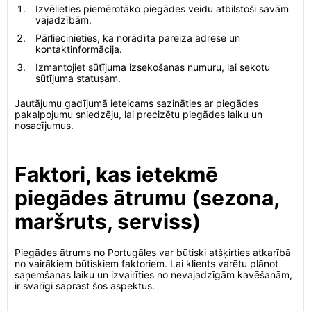
Izvēlieties piemērotāko piegādes veidu atbilstoši savām
vajadzībām.
Pārliecinieties, ka norādīta pareiza adrese un
kontaktinformācija.
Izmantojiet sūtījuma izsekošanas numuru, lai sekotu
sūtījuma statusam.
Jautājumu gadījumā ieteicams sazināties ar piegādes
pakalpojumu sniedzēju, lai precizētu piegādes laiku un
nosacījumus.
Faktori, kas ietekmē
piegādes ātrumu (sezona,
maršruts, serviss)
Piegādes ātrums no Portugāles var būtiski atšķirties atkarībā
no vairākiem būtiskiem faktoriem. Lai klients varētu plānot
saņemšanas laiku un izvairīties no nevajadzīgām kavēšanām,
ir svarīgi saprast šos aspektus.