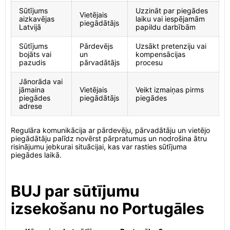
Sūtījums
Uzzināt par piegādes
Vietējais
aizkavējas
laiku vai iespējamām
piegādātājs
Latvijā
papildu darbībām
Sūtījums
Pārdevējs
Uzsākt pretenziju vai
bojāts vai
un
kompensācijas
pazudis
pārvadātājs
procesu
Jānorāda vai
jāmaina
Vietējais
Veikt izmaiņas pirms
piegādes
piegādātājs
piegādes
adrese
Regulāra komunikācija ar pārdevēju, pārvadātāju un vietējo
piegādātāju palīdz novērst pārpratumus un nodrošina ātru
risinājumu jebkurai situācijai, kas var rasties sūtījuma
piegādes laikā.
BUJ par sūtījumu
izsekošanu no Portugāles