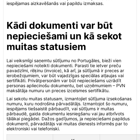
iespējamas aizkavēšanās vai papildu izmaksas.
Kādi dokumenti var būt
nepieciešami un kā sekot
muitas statusiem
Lai veiksmīgi saņemtu sūtījumu no Portugāles, bieži vien
nepieciešami noteikti dokumenti. Parasti tie ietver preču
pavadzīmi, rēķinu (invoice), kā arī, ja sūtījumā ir preces ar
ierobežojumiem, var būt vajadzīgas speciālas atļaujas vai
sertifikāti. Privātpersonām var būt nepieciešams uzrādīt
personas apliecinošu dokumentu, bet uzņēmumiem – PVN
maksātāja numuru un preces izcelsmes sertifikātu.
Lai sekotu muitas statusam, izmantojiet sūtījuma izsekošanas
numuru, kuru nodrošina pārvadātājs. Izmantojot šo numuru,
iespējams tiešsaistē pārbaudīt, vai sūtījums ir muitas
pārbaudē, gaida dokumentu iesniegšanu vai jau atbrīvots
tālākai piegādei. Dažos gadījumos, ja nepieciešami papildus
dokumenti, pārvadātājs vai muitas dienests informēs par to
elektroniski vai telefoniski.