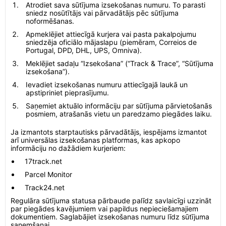
Atrodiet sava sūtījuma izsekošanas numuru. To parasti
sniedz nosūtītājs vai pārvadātājs pēc sūtījuma
noformēšanas.
Apmeklējiet attiecīgā kurjera vai pasta pakalpojumu
sniedzēja oficiālo mājaslapu (piemēram, Correios de
Portugal, DPD, DHL, UPS, Omniva).
Meklējiet sadaļu “Izsekošana” (“Track & Trace”, “Sūtījuma
izsekošana”).
Ievadiet izsekošanas numuru attiecīgajā laukā un
apstipriniet pieprasījumu.
Saņemiet aktuālo informāciju par sūtījuma pārvietošanās
posmiem, atrašanās vietu un paredzamo piegādes laiku.
Ja izmantots starptautisks pārvadātājs, iespējams izmantot
arī universālas izsekošanas platformas, kas apkopo
informāciju no dažādiem kurjeriem:
17track.net
Parcel Monitor
Track24.net
Regulāra sūtījuma statusa pārbaude palīdz savlaicīgi uzzināt
par piegādes kavējumiem vai papildus nepieciešamajiem
dokumentiem. Saglabājiet izsekošanas numuru līdz sūtījuma
saņemšanai.