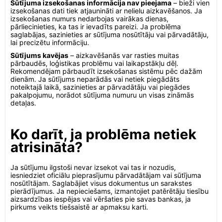
Sūtījuma izsekošanas informācija nav pieejama
– bieži vien
izsekošanas dati tiek atjaunināti ar nelielu aizkavēšanos. Ja
izsekošanas numurs nedarbojas vairākas dienas,
pārliecinieties, ka tas ir ievadīts pareizi. Ja problēma
saglabājas, sazinieties ar sūtījuma nosūtītāju vai pārvadātāju,
lai precizētu informāciju.
Sūtījums kavējas
– aizkavēšanās var rasties muitas
pārbaudēs, loģistikas problēmu vai laikapstākļu dēļ.
Rekomendējam pārbaudīt izsekošanas sistēmu pēc dažām
dienām. Ja sūtījums neparādās vai netiek piegādāts
noteiktajā laikā, sazinieties ar pārvadātāju vai piegādes
pakalpojumu, norādot sūtījuma numuru un visas zināmās
detaļas.
Ko darīt, ja problēma netiek
atrisināta?
Ja sūtījumu ilgstoši nevar izsekot vai tas ir nozudis,
iesniedziet oficiālu pieprasījumu pārvadātājam vai sūtījuma
nosūtītājam. Saglabājiet visus dokumentus un sarakstes
pierādījumus. Ja nepieciešams, izmantojiet patērētāju tiesību
aizsardzības iespējas vai vēršaties pie savas bankas, ja
pirkums veikts tiešsaistē ar apmaksu karti.