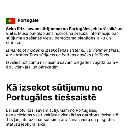
Portugāle
Seko līdzi savam sūtījumam no Portugāles jebkurā laikā un
vietā.
Mūsu pakalpojums nodrošina precīzu informāciju par
sūtījuma atrašanās vietu, paredzamo piegādes laiku un
statusu.
Izmantojot modernu izsekošanas sistēmu, Tu vienmēr zināsi,
kur atrodas Tavs sūtījums un kad tas nonāks pie Tevis.
Izvēlies uzticamu risinājumu savām piegādes vajadzībām –
ātri, vienkārši un pārskatāmi!
Kā izsekot sūtījumu no
Portugāles tiešsaistē
Lai sekotu līdzi savam sūtījumam no Portugāles,
nepieciešams veikt vairākas vienkāršas darbības tiešsaistē.
Tas ļauj ātri uzzināt sūtījuma atrašanās vietu un piegādes
statusu jebkurā laikā.