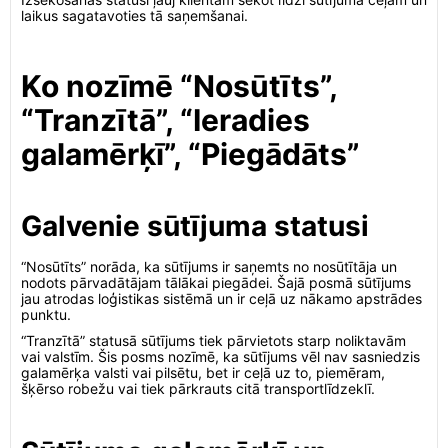
laikus sagatavoties tā saņemšanai.
Ko nozīmē “Nosūtīts”,
“Tranzītā”, “Ieradies
galamērķī”, “Piegādāts”
Galvenie sūtījuma statusi
“Nosūtīts” norāda, ka sūtījums ir saņemts no nosūtītāja un
nodots pārvadātājam tālākai piegādei. Šajā posmā sūtījums
jau atrodas loģistikas sistēmā un ir ceļā uz nākamo apstrādes
punktu.
“Tranzītā” statusā sūtījums tiek pārvietots starp noliktavām
vai valstīm. Šis posms nozīmē, ka sūtījums vēl nav sasniedzis
galamērķa valsti vai pilsētu, bet ir ceļā uz to, piemēram,
šķērso robežu vai tiek pārkrauts citā transportlīdzeklī.