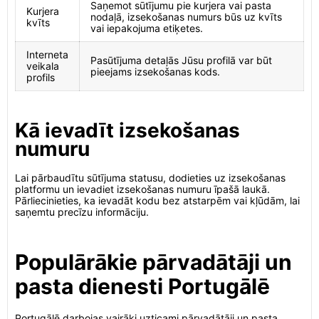
Saņemot sūtījumu pie kurjera vai pasta
Kurjera
nodaļā, izsekošanas numurs būs uz kvīts
kvīts
vai iepakojuma etiķetes.
Interneta
Pasūtījuma detaļās Jūsu profilā var būt
veikala
pieejams izsekošanas kods.
profils
Kā ievadīt izsekošanas
numuru
Lai pārbaudītu sūtījuma statusu, dodieties uz izsekošanas
platformu un ievadiet izsekošanas numuru īpašā laukā.
Pārliecinieties, ka ievadāt kodu bez atstarpēm vai kļūdām, lai
saņemtu precīzu informāciju.
Populārākie pārvadātāji un
pasta dienesti Portugālē
Portugālē darbojas vairāki uzticami pārvadātāji un pasta