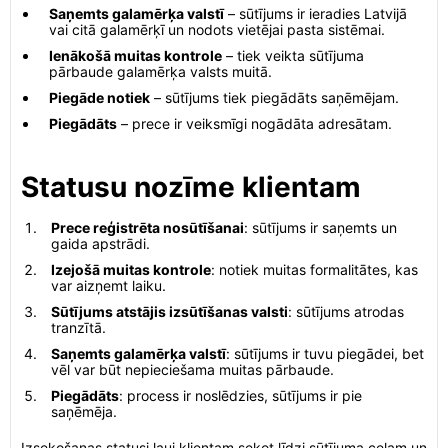
Saņemts galamērķa valstī
– sūtījums ir ieradies Latvijā
vai citā galamērķī un nodots vietējai pasta sistēmai.
Ienākošā muitas kontrole
– tiek veikta sūtījuma
pārbaude galamērķa valsts muitā.
Piegāde notiek
– sūtījums tiek piegādāts saņēmējam.
Piegādāts
– prece ir veiksmīgi nogādāta adresātam.
Statusu nozīme klientam
Prece reģistrēta nosūtīšanai
: sūtījums ir saņemts un
gaida apstrādi.
Izejošā muitas kontrole
: notiek muitas formalitātes, kas
var aizņemt laiku.
Sūtījums atstājis izsūtīšanas valsti
: sūtījums atrodas
tranzītā.
Saņemts galamērķa valstī
: sūtījums ir tuvu piegādei, bet
vēl var būt nepieciešama muitas pārbaude.
Piegādāts
: process ir noslēdzies, sūtījums ir pie
saņēmēja.
Izsekošanas statusi ļauj klientam sekot līdzi sūtījuma ceļam un