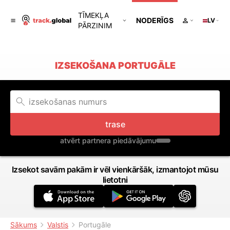
TĪMEKĻA
NODERĪGS
LV
PĀRZINIM
IZSEKOŠANA PORTUGĀLE
trase
atvērt partnera piedāvājumu
Izsekot savām pakām ir vēl vienkāršāk, izmantojot mūsu
lietotni
Sākums
Valstis
Portugāle