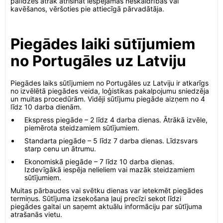
palīdzēs ātrāk atrisināt iespējamās neskaidrības vai
kavēšanos, vēršoties pie attiecīgā pārvadātāja.
Piegādes laiki sūtījumiem
no Portugāles uz Latviju
Piegādes laiks sūtījumiem no Portugāles uz Latviju ir atkarīgs
no izvēlētā piegādes veida, loģistikas pakalpojumu sniedzēja
un muitas procedūrām. Vidēji sūtījumu piegāde aizņem no 4
līdz 10 darba dienām.
Ekspress piegāde – 2 līdz 4 darba dienas. Ātrākā izvēle,
piemērota steidzamiem sūtījumiem.
Standarta piegāde – 5 līdz 7 darba dienas. Līdzsvars
starp cenu un ātrumu.
Ekonomiskā piegāde – 7 līdz 10 darba dienas.
Izdevīgākā iespēja nelieliem vai mazāk steidzamiem
sūtījumiem.
Muitas pārbaudes vai svētku dienas var ietekmēt piegādes
termiņus. Sūtījuma izsekošana ļauj precīzi sekot līdzi
piegādes gaitai un saņemt aktuālu informāciju par sūtījuma
atrašanās vietu.