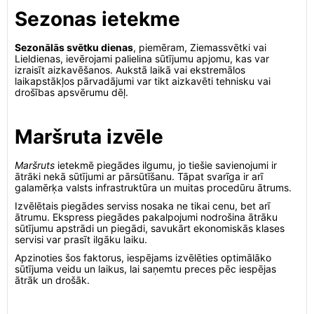
Sezonas ietekme
Sezonālās svētku dienas
, piemēram, Ziemassvētki vai
Lieldienas, ievērojami palielina sūtījumu apjomu, kas var
izraisīt aizkavēšanos. Aukstā laikā vai ekstremālos
laikapstākļos pārvadājumi var tikt aizkavēti tehnisku vai
drošības apsvērumu dēļ.
Maršruta izvēle
Maršruts
ietekmē piegādes ilgumu, jo tiešie savienojumi ir
ātrāki nekā sūtījumi ar pārsūtīšanu. Tāpat svarīga ir arī
galamērķa valsts infrastruktūra un muitas procedūru ātrums.
Izvēlētais piegādes serviss nosaka ne tikai cenu, bet arī
ātrumu. Ekspress piegādes pakalpojumi nodrošina ātrāku
sūtījumu apstrādi un piegādi, savukārt ekonomiskās klases
servisi var prasīt ilgāku laiku.
Apzinoties šos faktorus, iespējams izvēlēties optimālāko
sūtījuma veidu un laikus, lai saņemtu preces pēc iespējas
ātrāk un drošāk.