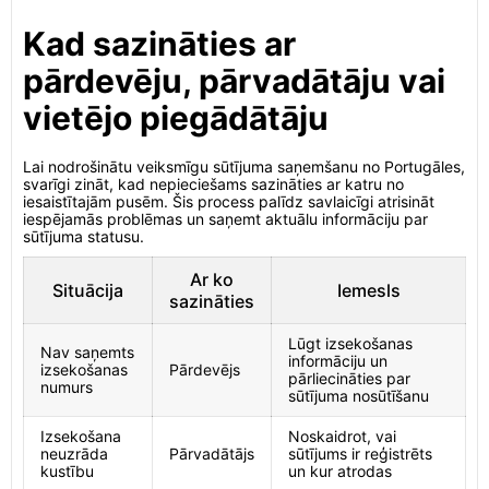
Kad sazināties ar
pārdevēju, pārvadātāju vai
vietējo piegādātāju
Lai nodrošinātu veiksmīgu sūtījuma saņemšanu no Portugāles,
svarīgi zināt, kad nepieciešams sazināties ar katru no
iesaistītajām pusēm. Šis process palīdz savlaicīgi atrisināt
iespējamās problēmas un saņemt aktuālu informāciju par
sūtījuma statusu.
Ar ko
Situācija
Iemesls
sazināties
Lūgt izsekošanas
Nav saņemts
informāciju un
izsekošanas
Pārdevējs
pārliecināties par
numurs
sūtījuma nosūtīšanu
Izsekošana
Noskaidrot, vai
neuzrāda
Pārvadātājs
sūtījums ir reģistrēts
kustību
un kur atrodas