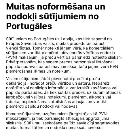
Muitas noformēšana un
nodokļi sūtījumiem no
Portugāles
Sūtījumiem no Portugāles uz Latviju, kas tiek saņemti no
Eiropas Savienības valsts, muitas procedūras parasti ir
vienkāršotas. Tomēr noteikti jāņem vērā, ka komerciāliem
sūtījumiem var tikt piemēroti pievienotās vērtības nodokļa
(PVN) maksājumi, ja preču vērtība pārsniedz noteikto slieksni.
Privātpersonām, kas saņem preces personiskai lietošanai,
papildu nodevas parasti nav jāmaksā, taču jāņem vērā PVN
piemērošanas likmes un noteikumi.
Visiem sūtījumiem jābūt pievienotai precīzai preču
deklarācijai, norādot preču vērtību un saturu. Nepareizi
norādīta vai nepilnīga informācija var izraisīt kavēšanos vai
papildu pārbaudes. Ja tiek sūtītas preces, uz kurām attiecas
ierobežojumi vai īpaši noteikumi, piemēram, alkohols vai
tabaka, nepieciešamas atbilstošas atļaujas un var tikt
piemēroti papildu nodokļi vai nodevas.
Komercsūtījumiem, uzņēmumiem jāreģistrējas kā PVN
maksātājiem, ja tiek pārsniegts attiecīgais apgrozījuma
slieksnis. Sūtījumu izsekošana palīdz savlaicīgi sagatavoties
muitas formalitātēm un nodokļu nomaksai, novēršot