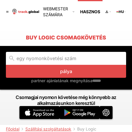
WEBMESTER
HASZNOS
HU
SZÁMÁRA
BUY LOGIC CSOMAGKÖVETÉS
pálya
partner ajánlatának megnyitása
Csomagjai nyomon követése még könnyebb az
alkalmazásunkon keresztül
Főoldal
Szállítási szolgáltatások
Buy Logic