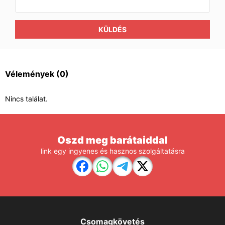
KÜLDÉS
Vélemények
(0)
Nincs találat.
Oszd meg barátaiddal
link egy ingyenes és hasznos szolgáltatásra
Csomagkövetés