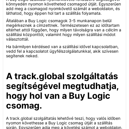
könnyedén nyomon követheted csomagod útját. Egyszerűen
add meg a csomagod nyomkövető számát a weboldalon, és
láthatod, hogy éppen hol tart a szállítás folyamata.
Általában a Buy Logic csomagok 3-5 munkanapon belül
megérkeznek a címzettnek. Természetesen ez az időtartam
eltérhet attól függően, hogy milyen távolságra van a célcím a
szállítási központtól, valamint hogy milyen szállítási módot
választottál.
Ha bármilyen kérdésed van a szállítási idővel kapcsolatban,
vedd fel a kapcsolatot ügyfélszolgálatunkkal, akik szívesen
segítenek neked.
A track.global szolgáltatás
segítségével megtudhatja,
hogy hol van a Buy Logic
csomag.
A track.global szolgáltatás lehetővé teszi, hogy valós időben
nyomon követhesse a Buy Logic csomag útját a szállítás
során. Egyszerűen adja meg a követési számot a weboldalon,