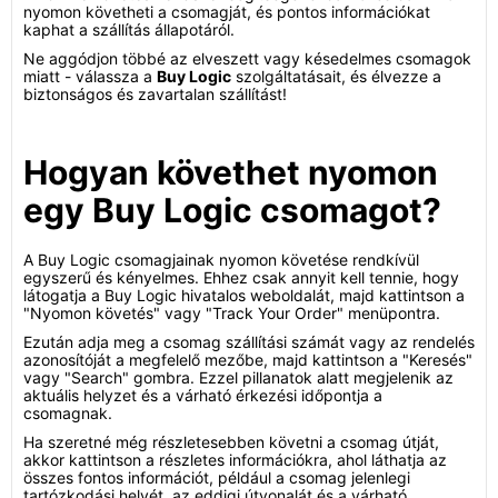
nyomon követheti a csomagját, és pontos információkat
kaphat a szállítás állapotáról.
Ne aggódjon többé az elveszett vagy késedelmes csomagok
miatt - válassza a
Buy Logic
szolgáltatásait, és élvezze a
biztonságos és zavartalan szállítást!
Hogyan követhet nyomon
egy Buy Logic csomagot?
A Buy Logic csomagjainak nyomon követése rendkívül
egyszerű és kényelmes. Ehhez csak annyit kell tennie, hogy
látogatja a Buy Logic hivatalos weboldalát, majd kattintson a
"Nyomon követés" vagy "Track Your Order" menüpontra.
Ezután adja meg a csomag szállítási számát vagy az rendelés
azonosítóját a megfelelő mezőbe, majd kattintson a "Keresés"
vagy "Search" gombra. Ezzel pillanatok alatt megjelenik az
aktuális helyzet és a várható érkezési időpontja a
csomagnak.
Ha szeretné még részletesebben követni a csomag útját,
akkor kattintson a részletes információkra, ahol láthatja az
összes fontos információt, például a csomag jelenlegi
tartózkodási helyét, az eddigi útvonalát és a várható