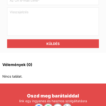
KÜLDÉS
Vélemények
(0)
Nincs találat.
Oszd meg barátaiddal
link egy ingyenes és hasznos szolgáltatásra