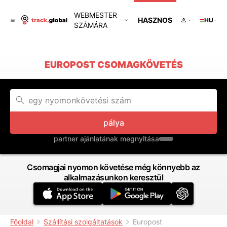
WEBMESTER
HASZNOS
HU
SZÁMÁRA
EUROPOST CSOMAGKÖVETÉS
pálya
partner ajánlatának megnyitása
Csomagjai nyomon követése még könnyebb az
alkalmazásunkon keresztül
Főoldal
Szállítási szolgáltatások
Europost