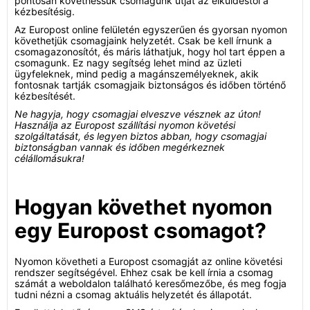
pontosan követhessük csomagunk útját az elküldéstől a
kézbesítésig.
Az Europost online felületén egyszerűen és gyorsan nyomon
követhetjük csomagjaink helyzetét. Csak be kell írnunk a
csomagazonosítót, és máris láthatjuk, hogy hol tart éppen a
csomagunk. Ez nagy segítség lehet mind az üzleti
ügyfeleknek, mind pedig a magánszemélyeknek, akik
fontosnak tartják csomagjaik biztonságos és időben történő
kézbesítését.
Ne hagyja, hogy csomagjai elveszve vésznek az úton!
Használja az Europost szállítási nyomon követési
szolgáltatását, és legyen biztos abban, hogy csomagjai
biztonságban vannak és időben megérkeznek
célállomásukra!
Hogyan követhet nyomon
egy Europost csomagot?
Nyomon követheti a Europost csomagját az online követési
rendszer segítségével. Ehhez csak be kell írnia a csomag
számát a weboldalon található keresőmezőbe, és meg fogja
tudni nézni a csomag aktuális helyzetét és állapotát.