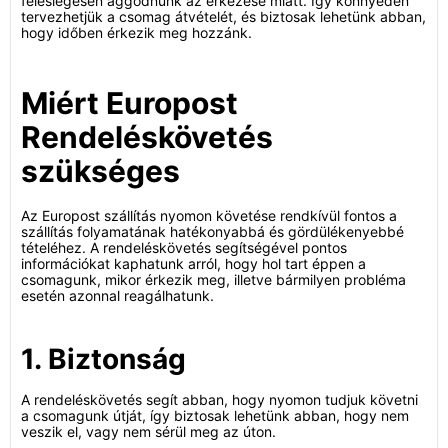
feleslegesen aggódnunk az érkezése miatt. Így könnyedén
tervezhetjük a csomag átvételét, és biztosak lehetünk abban,
hogy időben érkezik meg hozzánk.
Miért Europost
Rendeléskövetés
szükséges
Az Europost szállítás nyomon követése rendkívül fontos a
szállítás folyamatának hatékonyabbá és gördülékenyebbé
tételéhez. A rendeléskövetés segítségével pontos
információkat kaphatunk arról, hogy hol tart éppen a
csomagunk, mikor érkezik meg, illetve bármilyen probléma
esetén azonnal reagálhatunk.
1. Biztonság
A rendeléskövetés segít abban, hogy nyomon tudjuk követni
a csomagunk útját, így biztosak lehetünk abban, hogy nem
veszik el, vagy nem sérül meg az úton.