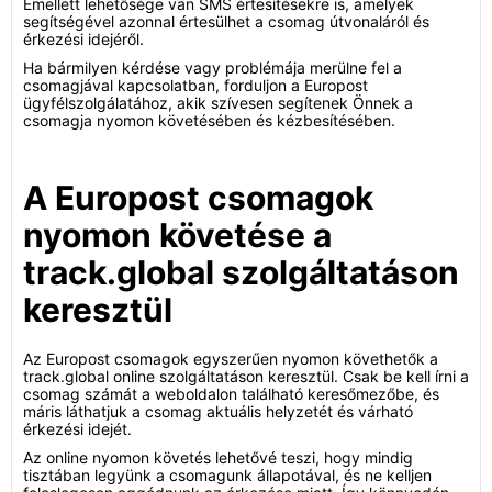
Emellett lehetősége van SMS értesítésekre is, amelyek
segítségével azonnal értesülhet a csomag útvonaláról és
érkezési idejéről.
Ha bármilyen kérdése vagy problémája merülne fel a
csomagjával kapcsolatban, forduljon a Europost
ügyfélszolgálatához, akik szívesen segítenek Önnek a
csomagja nyomon követésében és kézbesítésében.
A Europost csomagok
nyomon követése a
track.global szolgáltatáson
keresztül
Az Europost csomagok egyszerűen nyomon követhetők a
track.global online szolgáltatáson keresztül. Csak be kell írni a
csomag számát a weboldalon található keresőmezőbe, és
máris láthatjuk a csomag aktuális helyzetét és várható
érkezési idejét.
Az online nyomon követés lehetővé teszi, hogy mindig
tisztában legyünk a csomagunk állapotával, és ne kelljen