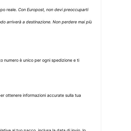
mpo reale.
Con Europost, non devi preoccuparti
ando arriverà a destinazione. Non perdere mai più
to numero è unico per ogni spedizione e ti
per ottenere informazioni accurate sulla tua
ative al tuo pacco, inclusa la data di invio, lo