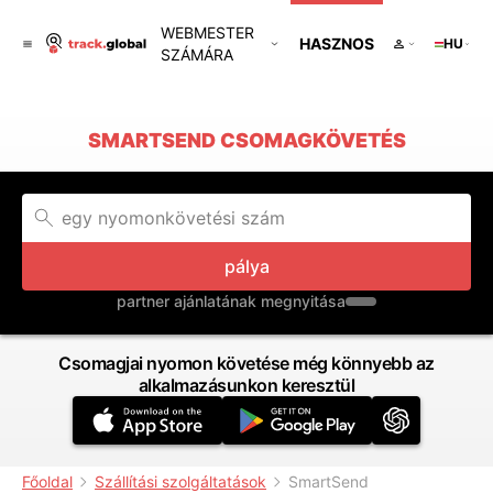
WEBMESTER
HASZNOS
HU
SZÁMÁRA
SMARTSEND CSOMAGKÖVETÉS
pálya
partner ajánlatának megnyitása
Csomagjai nyomon követése még könnyebb az
alkalmazásunkon keresztül
Főoldal
Szállítási szolgáltatások
SmartSend