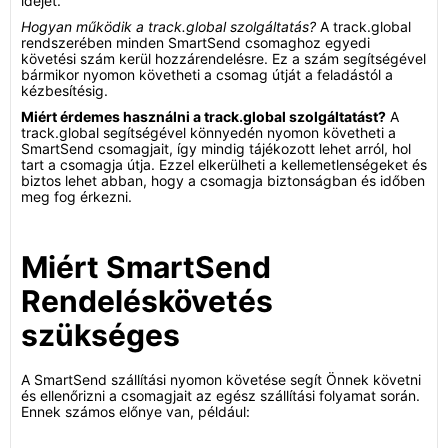
idejét.
Hogyan működik a track.global szolgáltatás?
A track.global
rendszerében minden SmartSend csomaghoz egyedi
követési szám kerül hozzárendelésre. Ez a szám segítségével
bármikor nyomon követheti a csomag útját a feladástól a
kézbesítésig.
Miért érdemes használni a track.global szolgáltatást?
A
track.global segítségével könnyedén nyomon követheti a
SmartSend csomagjait, így mindig tájékozott lehet arról, hol
tart a csomagja útja. Ezzel elkerülheti a kellemetlenségeket és
biztos lehet abban, hogy a csomagja biztonságban és időben
meg fog érkezni.
Miért SmartSend
Rendeléskövetés
szükséges
A SmartSend szállítási nyomon követése segít Önnek követni
és ellenőrizni a csomagjait az egész szállítási folyamat során.
Ennek számos előnye van, például: