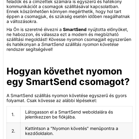
feladók és a címzettek számára is egyszerű és hatékony
kommunikációt a csomagok szállításával kapcsolatban.
Ennek köszönhetően könnyen megérthetik, hogy hol tart
éppen a csomagjuk, és szükség esetén időben reagálhatnak
a változásokra.
Ha Ön is szeretné élvezni a
SmartSend
nyújtotta előnyöket,
ne habozzon, és válassza ezt a modern és megbízható
szállítási megoldást! Kövesse nyomon csomagjait egyszerűen
és hatékonyan a
SmartSend szállítás nyomon követése
rendszer segítségével!
Hogyan követhet nyomon
egy SmartSend csomagot?
A SmartSend szállítás nyomon követése egyszerű és gyors
folyamat. Csak kövesse az alábbi lépéseket:
Látogasson el a SmartSend weboldalára és
1.
jelentkezzen be fiókjába.
Kattintson a "Nyomon követés" menüpontra a
2.
kezdőoldalon.