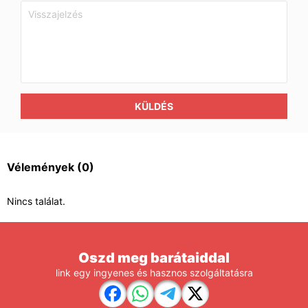
KÜLDÉS
Vélemények
(0)
Nincs találat.
Oszd meg barátaiddal
link egy ingyenes és hasznos szolgáltatásra