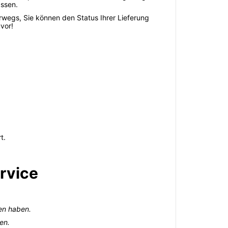
assen.
rwegs, Sie können den Status Ihrer Lieferung
vor!
t.
ervice
en haben.
en.