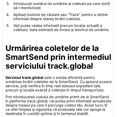
Introduceți numărul de urmărire al coletului pe care doriți
să-l monitorizați.
Apăsați butonul de căutare sau "Track" pentru a obține
informații despre starea livrării coletului.
Veți putea vedea informații precum locația actuală a
coletului, data estimată de livrare și istoricul de urmărire.
Urmărirea coletelor de la
SmartSend prin intermediul
serviciului track.global
Serviciul track.global
este o soluție eficientă pentru
urmărirea livrării coletelor de la SmartSend. Cu ajutorul acestui
serviciu, poți verifica în timp real statusul expedierii tale,
precum și locația exactă a coletului în timpul transportului.
Prin introducerea codului de urmărire primit de la SmartSend
în platforma track.global, vei putea primi informații actualizate
despre traseul pe care îl parcurge coletul tău. Acest lucru îți
va oferi liniștea și siguranța că produsele tale vor ajunge la
destinație în condiții optime și în termenul stabilit.