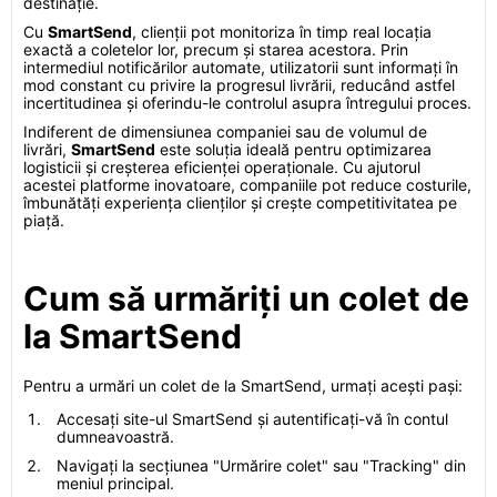
destinație.
Cu
SmartSend
, clienții pot monitoriza în timp real locația
exactă a coletelor lor, precum și starea acestora. Prin
intermediul notificărilor automate, utilizatorii sunt informați în
mod constant cu privire la progresul livrării, reducând astfel
incertitudinea și oferindu-le controlul asupra întregului proces.
Indiferent de dimensiunea companiei sau de volumul de
livrări,
SmartSend
este soluția ideală pentru optimizarea
logisticii și creșterea eficienței operaționale. Cu ajutorul
acestei platforme inovatoare, companiile pot reduce costurile,
îmbunătăți experiența clienților și crește competitivitatea pe
piață.
Cum să urmăriți un colet de
la SmartSend
Pentru a urmări un colet de la SmartSend, urmați acești pași:
Accesați site-ul SmartSend și autentificați-vă în contul
dumneavoastră.
Navigați la secțiunea "Urmărire colet" sau "Tracking" din
meniul principal.