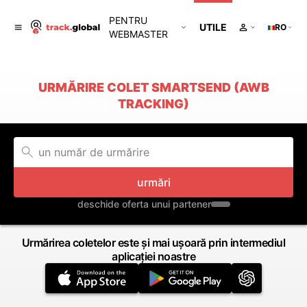
PENTRU
UTILE
RO
WEBMASTER
URMĂRIRE COLET SMARTSEND (AWB
TRACKING)
urmări
deschide oferta unui partener
Urmărirea coletelor este și mai ușoară prin intermediul
aplicației noastre