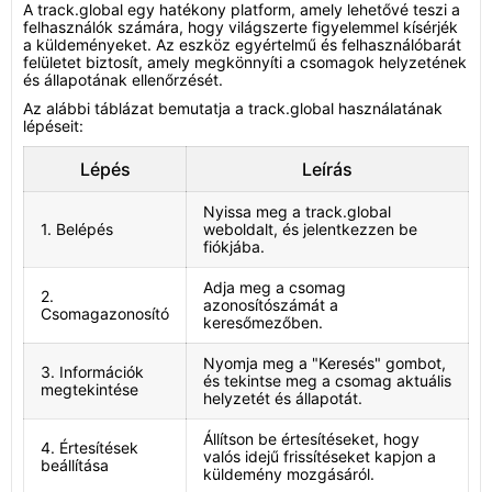
A track.global egy hatékony platform, amely lehetővé teszi a
felhasználók számára, hogy világszerte figyelemmel kísérjék
a küldeményeket. Az eszköz egyértelmű és felhasználóbarát
felületet biztosít, amely megkönnyíti a csomagok helyzetének
és állapotának ellenőrzését.
Az alábbi táblázat bemutatja a track.global használatának
lépéseit:
Lépés
Leírás
Nyissa meg a track.global
1. Belépés
weboldalt, és jelentkezzen be
fiókjába.
Adja meg a csomag
2.
azonosítószámát a
Csomagazonosító
keresőmezőben.
Nyomja meg a "Keresés" gombot,
3. Információk
és tekintse meg a csomag aktuális
megtekintése
helyzetét és állapotát.
Állítson be értesítéseket, hogy
4. Értesítések
valós idejű frissítéseket kapjon a
beállítása
küldemény mozgásáról.