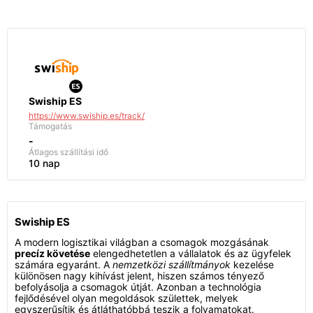
Swiship ES
https://www.swiship.es/track/
Támogatás
-
Átlagos szállítási idő
10 nap
Swiship ES
A modern logisztikai világban a csomagok mozgásának
precíz követése
elengedhetetlen a vállalatok és az ügyfelek
számára egyaránt. A
nemzetközi szállítmányok
kezelése
különösen nagy kihívást jelent, hiszen számos tényező
befolyásolja a csomagok útját. Azonban a technológia
fejlődésével olyan megoldások születtek, melyek
egyszerűsítik és átláthatóbbá teszik a folyamatokat.