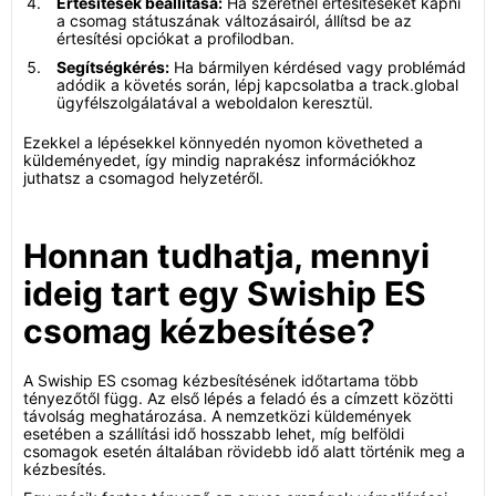
Értesítések beállítása:
Ha szeretnél értesítéseket kapni
a csomag státuszának változásairól, állítsd be az
értesítési opciókat a profilodban.
Segítségkérés:
Ha bármilyen kérdésed vagy problémád
adódik a követés során, lépj kapcsolatba a track.global
ügyfélszolgálatával a weboldalon keresztül.
Ezekkel a lépésekkel könnyedén nyomon követheted a
küldeményedet, így mindig naprakész információkhoz
juthatsz a csomagod helyzetéről.
Honnan tudhatja, mennyi
ideig tart egy Swiship ES
csomag kézbesítése?
A Swiship ES csomag kézbesítésének időtartama több
tényezőtől függ. Az első lépés a feladó és a címzett közötti
távolság meghatározása. A nemzetközi küldemények
esetében a szállítási idő hosszabb lehet, míg belföldi
csomagok esetén általában rövidebb idő alatt történik meg a
kézbesítés.