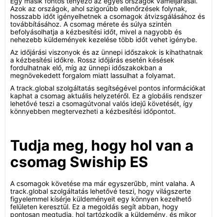
Egy másik fontos tényező az egyes országok vámeljárásai.
Azok az országok, ahol szigorúbb ellenőrzések folynak,
hosszabb időt igényelhetnek a csomagok átvizsgálásához és
továbbításához. A csomag mérete és súlya szintén
befolyásolhatja a kézbesítési időt, mivel a nagyobb és
nehezebb küldemények kezelése több időt vehet igénybe.
Az időjárási viszonyok és az ünnepi időszakok is kihathatnak
a kézbesítési időkre. Rossz időjárás esetén késések
fordulhatnak elő, míg az ünnepi időszakokban a
megnövekedett forgalom miatt lassulhat a folyamat.
A track.global szolgáltatás segítségével pontos információkat
kaphat a csomag aktuális helyzetéről. Ez a globális rendszer
lehetővé teszi a csomagútvonal valós idejű követését, így
könnyebben megtervezheti a kézbesítési időpontot.
Tudja meg, hogy hol van a
csomag Swiship ES
A csomagok követése ma már egyszerűbb, mint valaha. A
track.global szolgáltatás lehetővé teszi, hogy világszerte
figyelemmel kísérje küldeményeit egy könnyen kezelhető
felületen keresztül. Ez a megoldás segít abban, hogy
pontosan megtudja, hol tartózkodik a küldemény, és mikor