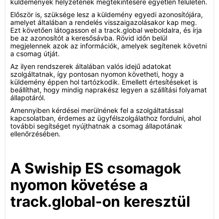
küldemények helyzetének megtekintésére egyetlen felületen.
Először is, szüksége lesz a küldemény egyedi azonosítójára,
amelyet általában a rendelés visszaigazolásakor kap meg.
Ezt követően látogasson el a track.global weboldalra, és írja
be az azonosítót a keresősávba. Rövid időn belül
megjelennek azok az információk, amelyek segítenek követni
a csomag útját.
Az ilyen rendszerek általában valós idejű adatokat
szolgáltatnak, így pontosan nyomon követheti, hogy a
küldemény éppen hol tartózkodik. Emellett értesítéseket is
beállíthat, hogy mindig naprakész legyen a szállítási folyamat
állapotáról.
Amennyiben kérdései merülnének fel a szolgáltatással
kapcsolatban, érdemes az ügyfélszolgálathoz fordulni, ahol
további segítséget nyújthatnak a csomag állapotának
ellenőrzésében.
A Swiship ES csomagok
nyomon követése a
track.global-on keresztül