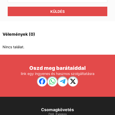
KÜLDÉS
Vélemények
(0)
Nincs találat.
Oszd meg barátaiddal
link egy ingyenes és hasznos szolgáltatásra
Csomagkövetés
DHL Express