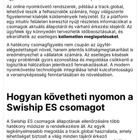
Az online nyomkövető rendszerek, például a track.global,
lehetővé teszik a felhasználók számára, hogy
világszerte
figyelemmel kísérjék küldeményeik helyzetét. Ez a platform
egy intuitív felületen keresztül nyújt részletes információkat a
csomagok aktuális állapotáról és várható érkezési idejéről. Az
ügyfelek így könnyedén tervezhetik időbeosztásukat, és
elkerülhetik az esetleges
kellemetlen meglepetéseket
.
A hatékony csomagfigyelés nem csupán az ügyfél-
elégedettséget növeli, hanem jelentős költségmegtakarítást is
eredményezhet a vállalatok számára. Az esetleges késések
vagy problémák gyors azonosítása és megoldása csökkenti a
logisztikai hálózatban jelentkező fennakadásokat. A modern
nyomkövetési technológiák integrálása tehát kulcsfontosságú
a versenyképesség fenntartásában és növelésében.
Hogyan követheti nyomon a
Swiship ES csomagot
A Swiship ES csomagok állapotának ellenőrzésére több
hatékony módszer is rendelkezésre áll. Az egyik
legkényelmesebb megoldás a track.global használata, amely
lehetőséget biztosít a világ minden tájáról érkező