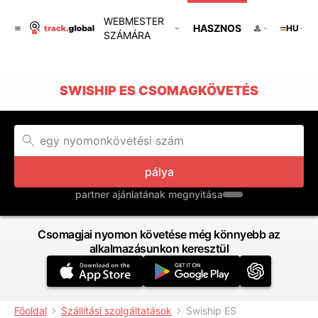
WEBMESTER
HASZNOS
HU
SZÁMÁRA
SWISHIP ES CSOMAGKÖVETÉS
pálya
partner ajánlatának megnyitása
Csomagjai nyomon követése még könnyebb az
alkalmazásunkon keresztül
Főoldal
Szállítási szolgáltatások
Swiship ES