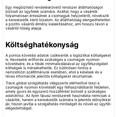
Egy megbízható rendeléskövető rendszer átláthatóságot
biztosít az ügyfelek számára. Azáltal, hogy a vásárlók
folyamatosan értesülnek a csomagjuk helyzetéről, növekszik
a kereskedők iránti bizalom. Az átláthatóság elengedhetetlen
a pozitív vásárlói élmény kialakításához, ami hosszú távon a
vásárlói hűség alapja.
Költséghatékonyság
A pontos követési adatok csökkentik a logisztikai költségeket
is. Kevesebb erőforrás szükséges a csomagok nyomon
követésére, és a hibák minimalizálásával az ügyfélszolgálati
költségek is mérsékelhetők. Ez különösen fontos a
nemzetközi szállítmányok esetében, ahol a késések és a
téves információk jelentős költségeket okozhatnak.
Track.global
szolgáltatás világszerte elérhetővé teszi a
csomagok nyomon követését egy felhasználóbarát felületen,
amely gyors és egyszerű hozzáférést biztosít a szükséges
adatokhoz. Az ilyen típusú rendszerek használata nemcsak a
vásárlók, hanem a kereskedők számára is jelentős előnyökkel
jár, hiszen javítja a szolgáltatás minőségét és növeli az ügyfél-
elégedettséget.