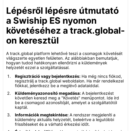
Lépésről lépésre útmutató
a Swiship ES nyomon
követéséhez a track.global-
on keresztül
A track.global platform lehetővé teszi a csomagok követését
világszerte egyetlen felületen. Az alábbiakban bemutatjuk,
hogyan tudod hatékonyan ellenőrizni a küldemények
helyzetét ezzel a szolgáltatással.
Regisztráció vagy bejelentkezés:
Ha még nincs fiókod,
regisztrálj a track.global weboldalon. Ha már rendelkezel
fiókkal, jelentkezz be a meglévő adataiddal.
Küldeményazonosító megadása:
A bejelentkezést
követően keresd meg a "Követés" menüpontot. Ide írd
be a csomagod azonosítóját, amelyet a szolgáltatótól
kaptál.
Információk megtekintése:
A rendszer megjeleníti a
küldemény aktuális helyzetét, beleértve a legutóbbi
frissítéseket és a várható érkezési időt.