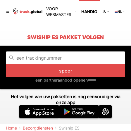
VOOR
HANDIG
NL
WEBMASTER
SWISHIP ES PAKKET VOLGEN
spoor
een partneraanbod openen
Het volgen van uw pakketten is nog eenvoudiger via
onze app
Home
Bezorgdiensten
Swiship ES