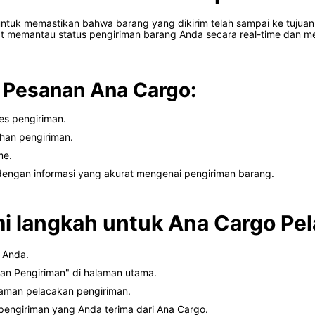
ntuk memastikan bahwa barang yang dikirim telah sampai ke tuju
 memantau status pengiriman barang Anda secara real-time dan me
 Pesanan Ana Cargo:
s pengiriman.
han pengiriman.
me.
ngan informasi yang akurat mengenai pengiriman barang.
i langkah untuk Ana Cargo Pe
 Anda.
kan Pengiriman" di halaman utama.
laman pelacakan pengiriman.
pengiriman yang Anda terima dari Ana Cargo.