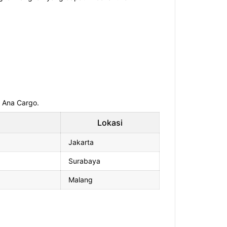
i Ana Cargo.
Lokasi
Jakarta
Surabaya
Malang