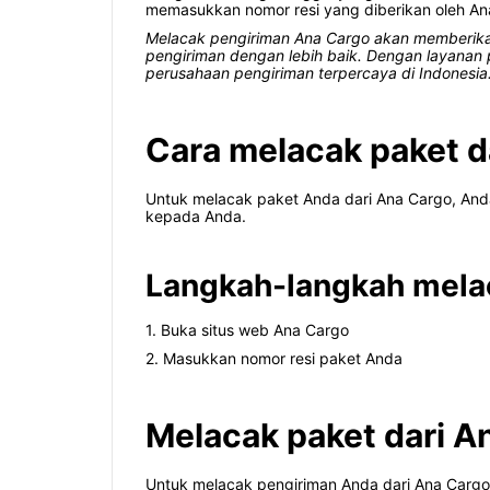
memasukkan nomor resi yang diberikan oleh An
Melacak pengiriman Ana Cargo akan memberik
pengiriman dengan lebih baik. Dengan layanan
perusahaan pengiriman terpercaya di Indonesia
Cara melacak paket d
Untuk melacak paket Anda dari Ana Cargo, And
kepada Anda.
Langkah-langkah mela
1. Buka situs web Ana Cargo
2. Masukkan nomor resi paket Anda
Melacak paket dari An
Untuk melacak pengiriman Anda dari Ana Cargo