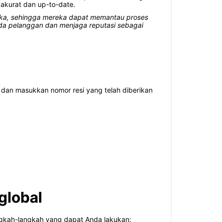
akurat dan up-to-date.
ka, sehingga mereka dapat memantau proses
da pelanggan dan menjaga reputasi sebagai
dan masukkan nomor resi yang telah diberikan
global
ngkah-langkah yang dapat Anda lakukan: