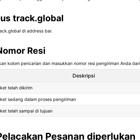
us track.global
ack.global di address bar.
Nomor Resi
ukan kolom pencarian dan masukkan nomor resi pengiriman Anda dar
Deskripsi
ket telah dikirim
ket sedang dalam proses pengiriman
ket telah sampai di tujuan
elacakan Pesanan diperlukan