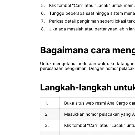
Klik tombol "Cari" atau "Lacak" untuk memu
Tunggu beberapa saat hingga sistem menamp
Periksa detail pengiriman seperti lokasi ter
Jika ada masalah atau pertanyaan lebih la
Bagaimana cara menge
Untuk mengetahui perkiraan waktu kedatangan 
perusahaan pengiriman. Dengan nomor pelacaka
Langkah-langkah untuk
1.
Buka situs web resmi Ana Cargo da
2.
Masukkan nomor pelacakan yang An
3.
Klik tombol "Cari" atau "Lacak" unt