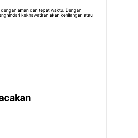
an dengan aman dan tepat waktu. Dengan
nghindari kekhawatiran akan kehilangan atau
lacakan