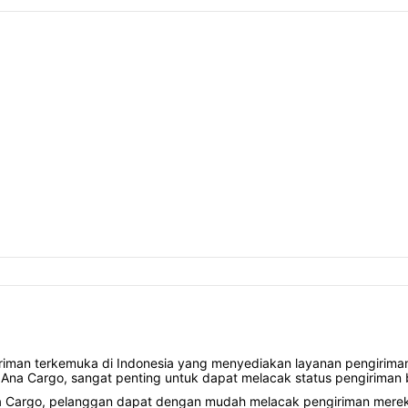
iriman terkemuka di Indonesia yang menyediakan layanan pengirim
na Cargo, sangat penting untuk dapat melacak status pengiriman b
Ana Cargo, pelanggan dapat dengan mudah melacak pengiriman merek