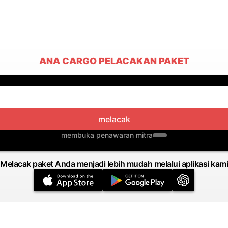
ANA CARGO PELACAKAN PAKET
melacak
membuka penawaran mitra
Melacak paket Anda menjadi lebih mudah melalui aplikasi kami