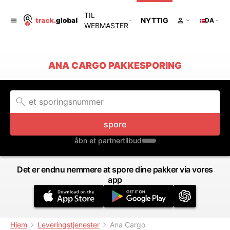
TIL
NYTTIG
DA
WEBMASTER
ANA CARGO PAKKESPORING
spore
åbn et partnertilbud
Det er endnu nemmere at spore dine pakker via vores
app
Hjem
Leveringstjenester
Ana Cargo