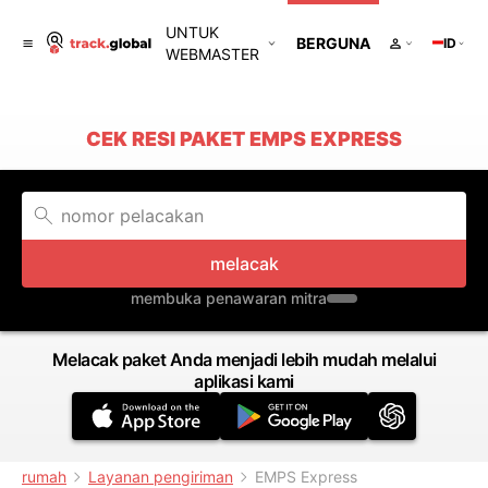
UNTUK
BERGUNA
ID
WEBMASTER
CEK RESI PAKET EMPS EXPRESS
melacak
membuka penawaran mitra
Melacak paket Anda menjadi lebih mudah melalui
aplikasi kami
rumah
Layanan pengiriman
EMPS Express