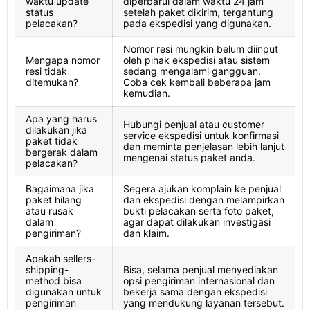
waktu update
diperbarui dalam waktu 24 jam
status
setelah paket dikirim, tergantung
pelacakan?
pada ekspedisi yang digunakan.
Nomor resi mungkin belum diinput
Mengapa nomor
oleh pihak ekspedisi atau sistem
resi tidak
sedang mengalami gangguan.
ditemukan?
Coba cek kembali beberapa jam
kemudian.
Apa yang harus
Hubungi penjual atau customer
dilakukan jika
service ekspedisi untuk konfirmasi
paket tidak
dan meminta penjelasan lebih lanjut
bergerak dalam
mengenai status paket anda.
pelacakan?
Bagaimana jika
Segera ajukan komplain ke penjual
paket hilang
dan ekspedisi dengan melampirkan
atau rusak
bukti pelacakan serta foto paket,
dalam
agar dapat dilakukan investigasi
pengiriman?
dan klaim.
Apakah sellers-
shipping-
Bisa, selama penjual menyediakan
method bisa
opsi pengiriman internasional dan
digunakan untuk
bekerja sama dengan ekspedisi
pengiriman
yang mendukung layanan tersebut.