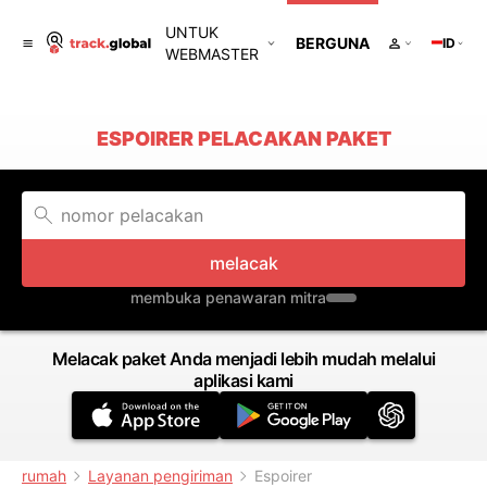
UNTUK
BERGUNA
ID
WEBMASTER
ESPOIRER PELACAKAN PAKET
melacak
membuka penawaran mitra
Melacak paket Anda menjadi lebih mudah melalui
aplikasi kami
rumah
Layanan pengiriman
Espoirer