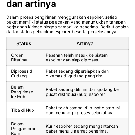
dan artinya
Dalam proses pengiriman menggunakan espoirer, setiap
paket memiliki status pelacakan yang menunjukkan tahapan
perjalanan kiriman hingga sampai ke penerima. Berikut adalah
daftar status pelacakan espoirer beserta penjelasannya:
Status
Artinya
Order
Pesanan telah masuk ke sistem
Diterima
espoirer dan siap diproses.
Diproses di
Paket sedang dipersiapkan dan
Gudang
dikemas di gudang pengirim.
Dalam
Paket sedang dikirim dari gudang ke
Pengiriman
pusat distribusi (hub) espoirer.
ke Hub
Paket telah sampai di pusat distribusi
Tiba di Hub
dan menunggu proses selanjutnya.
Dalam
Kurir espoirer sedang mengantarkan
Pengantaran
paket menuju alamat penerima.
Kurir