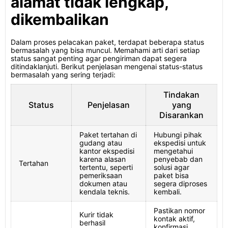
alamat tidak lengkap,
dikembalikan
Dalam proses pelacakan paket, terdapat beberapa status
bermasalah yang bisa muncul. Memahami arti dari setiap
status sangat penting agar pengiriman dapat segera
ditindaklanjuti. Berikut penjelasan mengenai status-status
bermasalah yang sering terjadi:
Tindakan
Status
Penjelasan
yang
Disarankan
Paket tertahan di
Hubungi pihak
gudang atau
ekspedisi untuk
kantor ekspedisi
mengetahui
karena alasan
penyebab dan
Tertahan
tertentu, seperti
solusi agar
pemeriksaan
paket bisa
dokumen atau
segera diproses
kendala teknis.
kembali.
Pastikan nomor
Kurir tidak
kontak aktif,
berhasil
konfirmasi