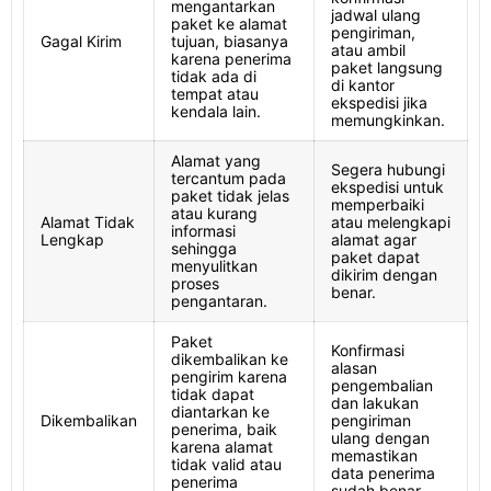
mengantarkan
jadwal ulang
paket ke alamat
pengiriman,
Gagal Kirim
tujuan, biasanya
atau ambil
karena penerima
paket langsung
tidak ada di
di kantor
tempat atau
ekspedisi jika
kendala lain.
memungkinkan.
Alamat yang
Segera hubungi
tercantum pada
ekspedisi untuk
paket tidak jelas
memperbaiki
atau kurang
Alamat Tidak
atau melengkapi
informasi
Lengkap
alamat agar
sehingga
paket dapat
menyulitkan
dikirim dengan
proses
benar.
pengantaran.
Paket
Konfirmasi
dikembalikan ke
alasan
pengirim karena
pengembalian
tidak dapat
dan lakukan
diantarkan ke
Dikembalikan
pengiriman
penerima, baik
ulang dengan
karena alamat
memastikan
tidak valid atau
data penerima
penerima
sudah benar.