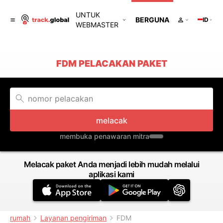
UNTUK
BERGUNA
ID
WEBMASTER
FDM PELACAKAN PAKET
melacak
membuka penawaran mitra
Melacak paket Anda menjadi lebih mudah melalui
aplikasi kami
rumah
Layanan pengiriman
FDM