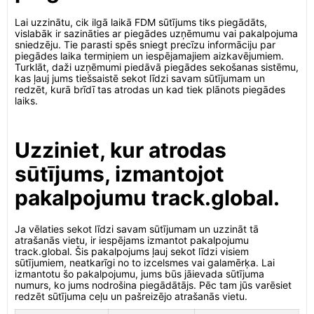
Lai uzzinātu, cik ilgā laikā FDM sūtījums tiks piegādāts,
vislabāk ir sazināties ar piegādes uzņēmumu vai pakalpojuma
sniedzēju. Tie parasti spēs sniegt precīzu informāciju par
piegādes laika termiņiem un iespējamajiem aizkavējumiem.
Turklāt, daži uzņēmumi piedāvā piegādes sekošanas sistēmu,
kas ļauj jums tiešsaistē sekot līdzi savam sūtījumam un
redzēt, kurā brīdī tas atrodas un kad tiek plānots piegādes
laiks.
Uzziniet, kur atrodas
sūtījums, izmantojot
pakalpojumu track.global.
Ja vēlaties sekot līdzi savam sūtījumam un uzzināt tā
atrašanās vietu, ir iespējams izmantot pakalpojumu
track.global. Šis pakalpojums ļauj sekot līdzi visiem
sūtījumiem, neatkarīgi no to izcelsmes vai galamērķa. Lai
izmantotu šo pakalpojumu, jums būs jāievada sūtījuma
numurs, ko jums nodrošina piegādātājs. Pēc tam jūs varēsiet
redzēt sūtījuma ceļu un pašreizējo atrašanās vietu.