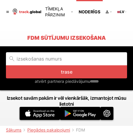
TĪMEKĻA
NODERĪGS
LV
PĀRZINIM
FDM SŪTĪJUMU IZSEKOŠANA
trase
atvērt partnera piedāvājumu
Izsekot savām pakām ir vēl vienkāršāk, izmantojot mūsu
lietotni
Sākums
Piegādes pakalpojumi
FDM