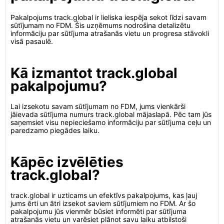
Pakalpojums track.global ir lieliska iespēja sekot līdzi savam
sūtījumam no FDM. Šis uzņēmums nodrošina detalizētu
informāciju par sūtījuma atrašanās vietu un progresa stāvokli
visā pasaulē.
Kā izmantot track.global
pakalpojumu?
Lai izsekotu savam sūtījumam no FDM, jums vienkārši
jāievada sūtījuma numurs track.global mājaslapā. Pēc tam jūs
saņemsiet visu nepieciešamo informāciju par sūtījuma ceļu un
paredzamo piegādes laiku.
Kāpēc izvēlēties
track.global?
track.global ir uzticams un efektīvs pakalpojums, kas ļauj
jums ērti un ātri izsekot saviem sūtījumiem no FDM. Ar šo
pakalpojumu jūs vienmēr būsiet informēti par sūtījuma
atrašanās vietu un varēsiet plānot savu laiku atbilstoši