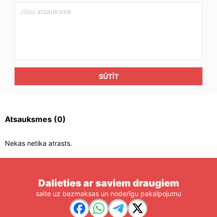
SŪTĪT
Atsauksmes
(0)
Nekas netika atrasts.
Dalieties ar saviem draugiem
saite uz bezmaksas un noderīgu pakalpojumu