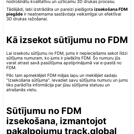
nodrošinātu kvalitatīvu un uzticamu 3D drukas procesu.
Tādējādi, labi izstrādāta un pareizi pielāgota
izsekošana FDM
piegāde
ir neatņemama sastāvdaļa veiksmīgai un efektīvai
3D drukas ražošanai.
Kā izsekot sūtījumu no FDM
Lai izsekotu sūtījumu no FDM, jums ir nepieciešams sekot līdzi
sūtījuma numuram, ko jums ir piešķīris FDM. Šo numuru jūs
varat atrast savā pasūtījuma apstiprinājumā vai e-pastā no
FDM.
Pēc tam apmeklējiet FDM mājas lapu un meklējiet sadaļu
"Izsekošana sūtījuma". Ievadiet savu sūtījuma numuru un jums
tiks parādīta informācija par jūsu sūtījuma statusu un
atrašanās vietu.
Sūtījumu no FDM
izsekošana, izmantojot
pakalpojumu track.global