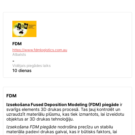
FDM
https://www.fdmlogistics.com.au
Atbalsts
-
Vidējais piegādes laiks
10 dienas
FDM
Izsekošana Fused Deposition Modeling (FDM) piegāde
ir
svarīgs elements 3D drukas procesā. Tas ļauj kontrolēt un
uzraudzīt materiālu plūsmu, kas tiek izmantots, lai izveidotu
objektus ar 3D drukas tehnoloģiju.
Izsekošana FDM piegāde
nodrošina precīzu un stabilu
materiāla padevi drukas galvai, kas ir būtisks faktors, lai