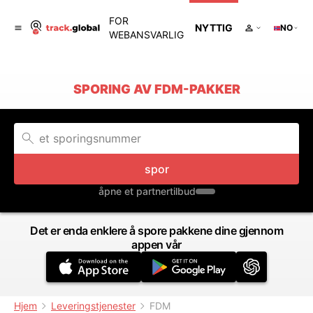
FOR
NYTTIG
NO
WEBANSVARLIG
SPORING AV FDM-PAKKER
spor
åpne et partnertilbud
Det er enda enklere å spore pakkene dine gjennom
appen vår
Hjem
Leveringstjenester
FDM