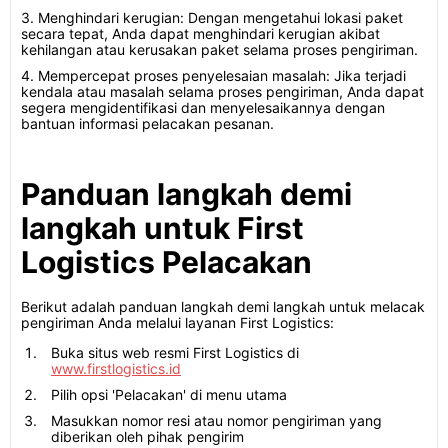
3. Menghindari kerugian: Dengan mengetahui lokasi paket
secara tepat, Anda dapat menghindari kerugian akibat
kehilangan atau kerusakan paket selama proses pengiriman.
4. Mempercepat proses penyelesaian masalah: Jika terjadi
kendala atau masalah selama proses pengiriman, Anda dapat
segera mengidentifikasi dan menyelesaikannya dengan
bantuan informasi pelacakan pesanan.
Panduan langkah demi
langkah untuk First
Logistics Pelacakan
Berikut adalah panduan langkah demi langkah untuk melacak
pengiriman Anda melalui layanan First Logistics:
Buka situs web resmi First Logistics di
www.firstlogistics.id
Pilih opsi 'Pelacakan' di menu utama
Masukkan nomor resi atau nomor pengiriman yang
diberikan oleh pihak pengirim