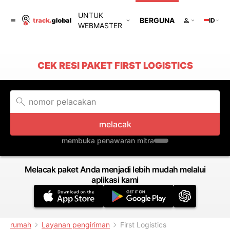
UNTUK
BERGUNA
ID
WEBMASTER
CEK RESI PAKET FIRST LOGISTICS
melacak
membuka penawaran mitra
Melacak paket Anda menjadi lebih mudah melalui
aplikasi kami
rumah
Layanan pengiriman
First Logistics