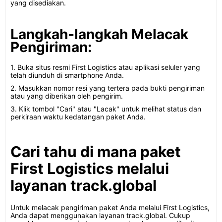
yang disediakan.
Langkah-langkah Melacak
Pengiriman:
1. Buka situs resmi First Logistics atau aplikasi seluler yang
telah diunduh di smartphone Anda.
2. Masukkan nomor resi yang tertera pada bukti pengiriman
atau yang diberikan oleh pengirim.
3. Klik tombol "Cari" atau "Lacak" untuk melihat status dan
perkiraan waktu kedatangan paket Anda.
Cari tahu di mana paket
First Logistics melalui
layanan track.global
Untuk melacak pengiriman paket Anda melalui First Logistics,
Anda dapat menggunakan layanan track.global. Cukup