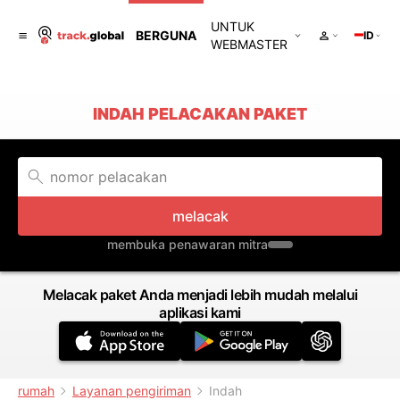
UNTUK
BERGUNA
ID
WEBMASTER
INDAH PELACAKAN PAKET
melacak
membuka penawaran mitra
Melacak paket Anda menjadi lebih mudah melalui
aplikasi kami
rumah
Layanan pengiriman
Indah