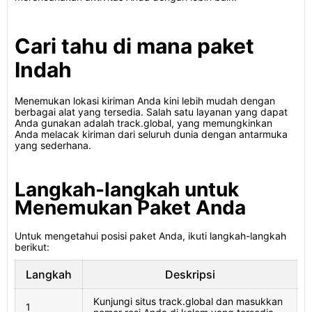
Cari tahu di mana paket
Indah
Menemukan lokasi kiriman Anda kini lebih mudah dengan
berbagai alat yang tersedia. Salah satu layanan yang dapat
Anda gunakan adalah track.global, yang memungkinkan
Anda melacak kiriman dari seluruh dunia dengan antarmuka
yang sederhana.
Langkah-langkah untuk
Menemukan Paket Anda
Untuk mengetahui posisi paket Anda, ikuti langkah-langkah
berikut:
Langkah
Deskripsi
Kunjungi situs track.global dan masukkan
1