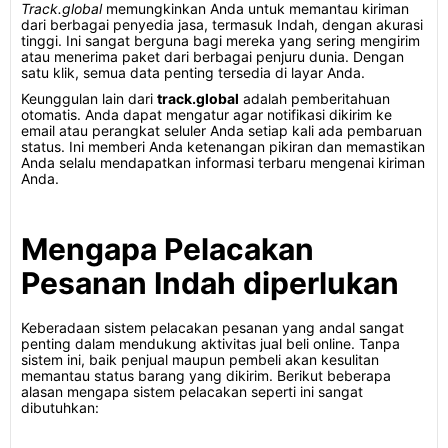
Track.global
memungkinkan Anda untuk memantau kiriman
dari berbagai penyedia jasa, termasuk Indah, dengan akurasi
tinggi. Ini sangat berguna bagi mereka yang sering mengirim
atau menerima paket dari berbagai penjuru dunia. Dengan
satu klik, semua data penting tersedia di layar Anda.
Keunggulan lain dari
track.global
adalah pemberitahuan
otomatis. Anda dapat mengatur agar notifikasi dikirim ke
email atau perangkat seluler Anda setiap kali ada pembaruan
status. Ini memberi Anda ketenangan pikiran dan memastikan
Anda selalu mendapatkan informasi terbaru mengenai kiriman
Anda.
Mengapa Pelacakan
Pesanan Indah diperlukan
Keberadaan sistem pelacakan pesanan yang andal sangat
penting dalam mendukung aktivitas jual beli online. Tanpa
sistem ini, baik penjual maupun pembeli akan kesulitan
memantau status barang yang dikirim. Berikut beberapa
alasan mengapa sistem pelacakan seperti ini sangat
dibutuhkan: