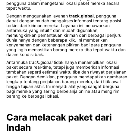
pengguna dalam mengetahui lokasi paket mereka secara
tepat waktu.
Dengan menggunakan layanan
track.global
, pengguna
dapat dengan mudah mengakses informasi tentang posisi
terkini dari kiriman mereka. Layanan ini menawarkan
antarmuka yang intuitif dan mudah digunakan,
memungkinkan pemantauan kiriman dari berbagai penjuru
dunia hanya dengan beberapa klik. Ini memberikan
kenyamanan dan ketenangan pikiran bagi para pengguna
yang ingin memastikan barang mereka tiba tepat waktu dan
dalam kondisi baik.
Antarmuka
track.global
tidak hanya menampilkan lokasi
paket secara real-time, tetapi juga memberikan informasi
tambahan seperti estimasi waktu tiba dan riwayat perjalanan
paket. Dengan demikian, pengguna mendapatkan gambaran
lengkap tentang perjalanan barang mereka, dari titik awal
hingga tujuan akhir. Ini menjadi alat yang sangat berguna
bagi mereka yang sering berbelanja online atau mengirim
barang ke berbagai lokasi.
Cara melacak paket dari
Indah