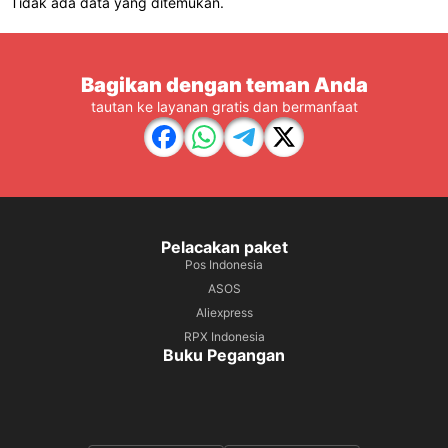
Tidak ada data yang ditemukan.
Bagikan dengan teman Anda
tautan ke layanan gratis dan bermanfaat
Pelacakan paket
Pos Indonesia
ASOS
Aliexpress
RPX Indonesia
Buku Pegangan