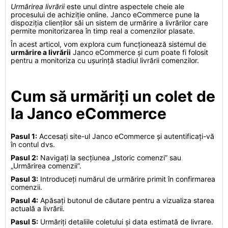
Urmărirea livrării
este unul dintre aspectele cheie ale
procesului de achiziție online. Janco eCommerce pune la
dispoziția clienților săi un sistem de urmărire a livrărilor care
permite monitorizarea în timp real a comenzilor plasate.
În acest articol, vom explora cum funcționează sistemul de
urmărire a livrării
Janco eCommerce și cum poate fi folosit
pentru a monitoriza cu ușurință stadiul livrării comenzilor.
Cum să urmăriți un colet de
la Janco eCommerce
Pasul 1:
Accesați site-ul Janco eCommerce și autentificați-vă
în contul dvs.
Pasul 2:
Navigați la secțiunea „Istoric comenzi” sau
„Urmărirea comenzii”.
Pasul 3:
Introduceți numărul de urmărire primit în confirmarea
comenzii.
Pasul 4:
Apăsați butonul de căutare pentru a vizualiza starea
actuală a livrării.
Pasul 5:
Urmăriți detaliile coletului și data estimată de livrare.