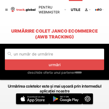
PENTRU
UTILE
RO
WEBMASTER
URMĂRIRE COLET JANCO ECOMMERCE
(AWB TRACKING)
urmări
deschide oferta unui partener
Urmărirea coletelor este și mai ușoară prin intermediul
aplicației noastre