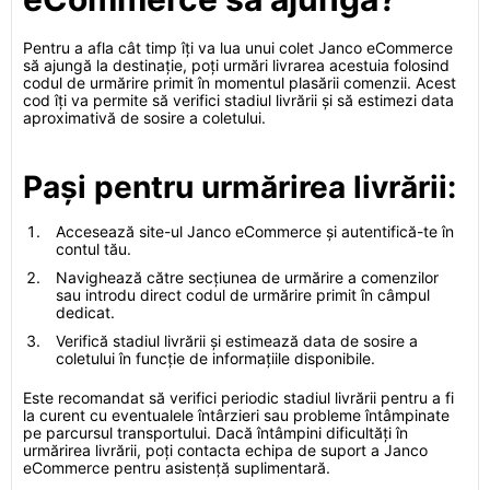
Pentru a afla cât timp îți va lua unui colet Janco eCommerce
să ajungă la destinație, poți urmări livrarea acestuia folosind
codul de urmărire primit în momentul plasării comenzii. Acest
cod îți va permite să verifici stadiul livrării și să estimezi data
aproximativă de sosire a coletului.
Pași pentru urmărirea livrării:
Accesează site-ul Janco eCommerce și autentifică-te în
contul tău.
Navighează către secțiunea de urmărire a comenzilor
sau introdu direct codul de urmărire primit în câmpul
dedicat.
Verifică stadiul livrării și estimează data de sosire a
coletului în funcție de informațiile disponibile.
Este recomandat să verifici periodic stadiul livrării pentru a fi
la curent cu eventualele întârzieri sau probleme întâmpinate
pe parcursul transportului. Dacă întâmpini dificultăți în
urmărirea livrării, poți contacta echipa de suport a Janco
eCommerce pentru asistență suplimentară.