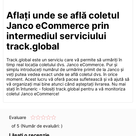
Aflați unde se află coletul
Janco eCommerce prin
intermediul serviciului
track.global
Track.global este un serviciu care vă permite să urmăriți în
timp real locația coletului dvs. Janco eCommerce. Pur și
simplu introduceți numărul de urmărire primit de la Janco și
veți putea vedea exact unde se află coletul dvs. în orice
moment. Acest lucru vă oferă pacea sufletească și vă ajută să
vă organizați mai bine atunci când așteptați livrarea. Nu mai
stați în întuneric - folosiți track.global pentru a vă monitoriza
coletul Janco eCommerce!
Evaluare
of 5 (Număr de evaluări:
)
Lăsați o recenzie