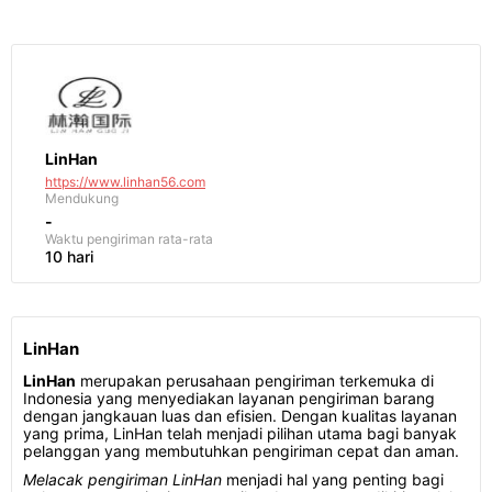
LinHan
https://www.linhan56.com
Mendukung
-
Waktu pengiriman
rata-rata
10 hari
LinHan
LinHan
merupakan perusahaan pengiriman terkemuka di
Indonesia yang menyediakan layanan pengiriman barang
dengan jangkauan luas dan efisien. Dengan kualitas layanan
yang prima, LinHan telah menjadi pilihan utama bagi banyak
pelanggan yang membutuhkan pengiriman cepat dan aman.
Melacak pengiriman LinHan
menjadi hal yang penting bagi