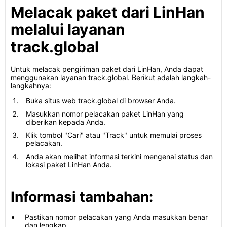
Melacak paket dari LinHan
melalui layanan
track.global
Untuk melacak pengiriman paket dari LinHan, Anda dapat
menggunakan layanan track.global. Berikut adalah langkah-
langkahnya:
Buka situs web track.global di browser Anda.
Masukkan nomor pelacakan paket LinHan yang
diberikan kepada Anda.
Klik tombol "Cari" atau "Track" untuk memulai proses
pelacakan.
Anda akan melihat informasi terkini mengenai status dan
lokasi paket LinHan Anda.
Informasi tambahan:
Pastikan nomor pelacakan yang Anda masukkan benar
dan lengkap.