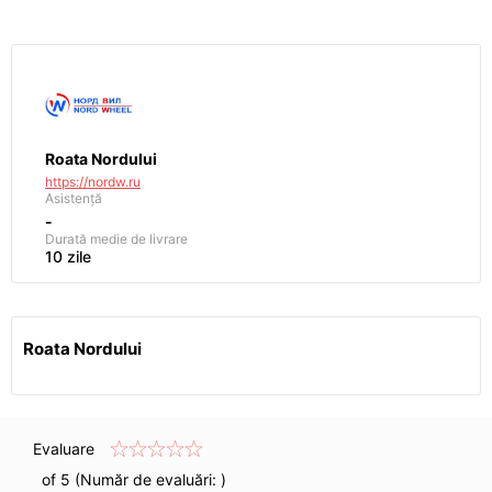
Roata Nordului
https://nordw.ru
Asistență
-
Durată medie de livrare
10 zile
Roata Nordului
Evaluare
of 5 (Număr de evaluări:
)