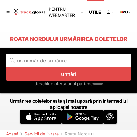
PENTRU
UTILE
RO
WEBMASTER
ROATA NORDULUI URMĂRIREA COLETELOR
urmări
deschide oferta unui partener
Urmărirea coletelor este și mai ușoară prin intermediul
aplicației noastre
Acasă
Servicii de livrare
Roata Nordului