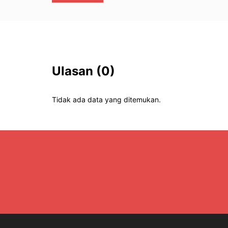
Ulasan
(0)
Tidak ada data yang ditemukan.