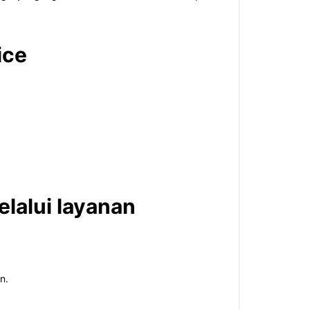
ice
lalui layanan
n.