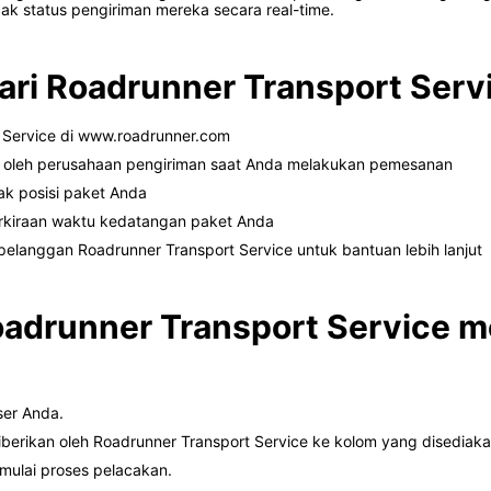
k status pengiriman mereka secara real-time.
ari Roadrunner Transport Serv
 Service di www.roadrunner.com
 oleh perusahaan pengiriman saat Anda melakukan pemesanan
cak posisi paket Anda
 perkiraan waktu kedatangan paket Anda
pelanggan Roadrunner Transport Service untuk bantuan lebih lanjut
oadrunner Transport Service me
ser Anda.
erikan oleh Roadrunner Transport Service ke kolom yang disediaka
mulai proses pelacakan.