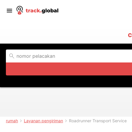
C
rumah
Layanan pengiriman
Roadrunner Transport Service