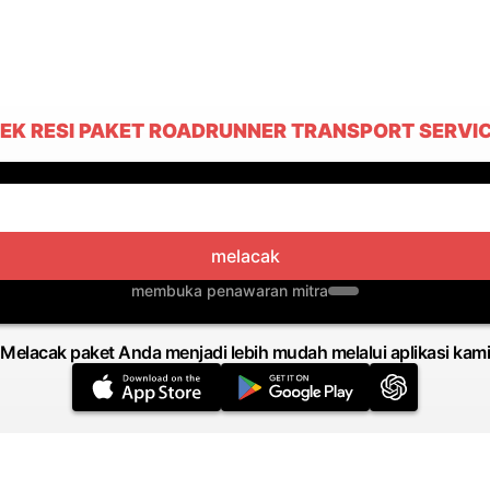
EK RESI PAKET ROADRUNNER TRANSPORT SERVI
melacak
membuka penawaran mitra
Melacak paket Anda menjadi lebih mudah melalui aplikasi kami