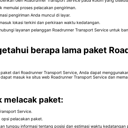
erikan oleh Roadrunner Transport Service pada kolom yang disedi
uk memulai proses pelacakan pengiriman.
asi pengiriman Anda muncul di layar.
masuk lokasi terkini dan perkiraan waktu kedatangan.
ubungi layanan pelanggan Roadrunner Transport Service untuk bantu
etahui berapa lama paket Roa
paket dari Roadrunner Transport Service, Anda dapat menggunakan
 dapat masuk ke situs web Roadrunner Transport Service dan mema
 melacak paket:
ransport Service.
 opsi pelacakan paket.
n tunggu informasi tentang posisi dan estimasi waktu kedatangan 