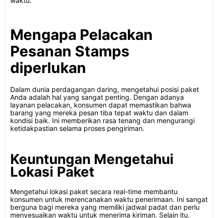
waktu.
Mengapa Pelacakan
Pesanan Stamps
diperlukan
Dalam dunia perdagangan daring, mengetahui posisi paket
Anda adalah hal yang sangat penting. Dengan adanya
layanan pelacakan, konsumen dapat memastikan bahwa
barang yang mereka pesan tiba tepat waktu dan dalam
kondisi baik. Ini memberikan rasa tenang dan mengurangi
ketidakpastian selama proses pengiriman.
Keuntungan Mengetahui
Lokasi Paket
Mengetahui lokasi paket secara real-time membantu
konsumen untuk merencanakan waktu penerimaan. Ini sangat
berguna bagi mereka yang memiliki jadwal padat dan perlu
menyesuaikan waktu untuk menerima kiriman. Selain itu,