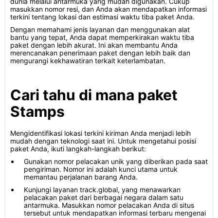
dunia melalui antarmuka yang mudah digunakan. Cukup
masukkan nomor resi, dan Anda akan mendapatkan informasi
terkini tentang lokasi dan estimasi waktu tiba paket Anda.
Dengan memahami jenis layanan dan menggunakan alat
bantu yang tepat, Anda dapat memperkirakan waktu tiba
paket dengan lebih akurat. Ini akan membantu Anda
merencanakan penerimaan paket dengan lebih baik dan
mengurangi kekhawatiran terkait keterlambatan.
Cari tahu di mana paket
Stamps
Mengidentifikasi lokasi terkini kiriman Anda menjadi lebih
mudah dengan teknologi saat ini. Untuk mengetahui posisi
paket Anda, ikuti langkah-langkah berikut:
Gunakan nomor pelacakan unik yang diberikan pada saat
pengiriman. Nomor ini adalah kunci utama untuk
memantau perjalanan barang Anda.
Kunjungi layanan track.global, yang menawarkan
pelacakan paket dari berbagai negara dalam satu
antarmuka. Masukkan nomor pelacakan Anda di situs
tersebut untuk mendapatkan informasi terbaru mengenai