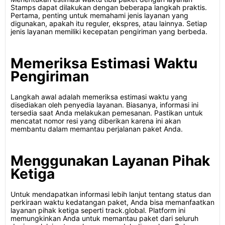
Stamps dapat dilakukan dengan beberapa langkah praktis.
Pertama, penting untuk memahami jenis layanan yang
digunakan, apakah itu reguler, ekspres, atau lainnya. Setiap
jenis layanan memiliki kecepatan pengiriman yang berbeda.
Memeriksa Estimasi Waktu
Pengiriman
Langkah awal adalah memeriksa estimasi waktu yang
disediakan oleh penyedia layanan. Biasanya, informasi ini
tersedia saat Anda melakukan pemesanan. Pastikan untuk
mencatat nomor resi yang diberikan karena ini akan
membantu dalam memantau perjalanan paket Anda.
Menggunakan Layanan Pihak
Ketiga
Untuk mendapatkan informasi lebih lanjut tentang status dan
perkiraan waktu kedatangan paket, Anda bisa memanfaatkan
layanan pihak ketiga seperti track.global. Platform ini
memungkinkan Anda untuk memantau paket dari seluruh