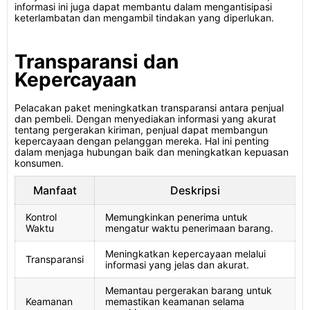
informasi ini juga dapat membantu dalam mengantisipasi
keterlambatan dan mengambil tindakan yang diperlukan.
Transparansi dan
Kepercayaan
Pelacakan paket meningkatkan transparansi antara penjual
dan pembeli. Dengan menyediakan informasi yang akurat
tentang pergerakan kiriman, penjual dapat membangun
kepercayaan dengan pelanggan mereka. Hal ini penting
dalam menjaga hubungan baik dan meningkatkan kepuasan
konsumen.
Manfaat
Deskripsi
Kontrol
Memungkinkan penerima untuk
Waktu
mengatur waktu penerimaan barang.
Meningkatkan kepercayaan melalui
Transparansi
informasi yang jelas dan akurat.
Memantau pergerakan barang untuk
Keamanan
memastikan keamanan selama