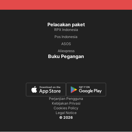
Pelacakan paket
RPX Indonesia
Pos Indonesia
ASOS
Aliexpress
Buku Pegangan
Perjanjian Pengguna
Kebijakan Privasi
Cookies Policy
Legal Notice
© 2026