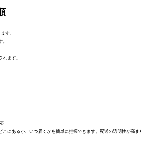
順
スします。
す。
されます。
応
psの荷物がどこにあるか、いつ届くかを簡単に把握できます。配送の透明性が