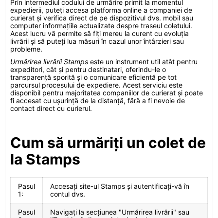
Prin intermediul codului de urmărire primit la momentul
expedierii, puteți accesa platforma online a companiei de
curierat și verifica direct de pe dispozitivul dvs. mobil sau
computer informațiile actualizate despre traseul coletului.
Acest lucru vă permite să fiți mereu la curent cu evoluția
livrării și să puteți lua măsuri în cazul unor întârzieri sau
probleme.
Urmărirea livrării Stamps
este un instrument util atât pentru
expeditori, cât și pentru destinatari, oferindu-le o
transparență sporită și o comunicare eficientă pe tot
parcursul procesului de expediere. Acest serviciu este
disponibil pentru majoritatea companiilor de curierat și poate
fi accesat cu ușurință de la distanță, fără a fi nevoie de
contact direct cu curierul.
Cum să urmăriți un colet de
la Stamps
Pasul
Accesați site-ul Stamps și autentificați-vă în
1:
contul dvs.
Pasul
Navigați la secțiunea "Urmărirea livrării" sau