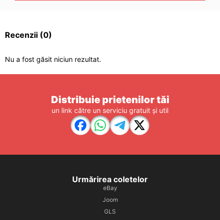
Recenzii
(0)
Nu a fost găsit niciun rezultat.
Distribuie prietenilor tăi
un link către un serviciu gratuit și util
Urmărirea coletelor
eBay
Joom
GLS