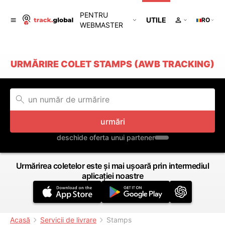
PENTRU
UTILE
RO
WEBMASTER
URMĂRIRE COLET STAMPS (AWB TRACKING)
urmări
deschide oferta unui partener
Urmărirea coletelor este și mai ușoară prin intermediul
aplicației noastre
Acasă
Servicii de livrare
Stamps