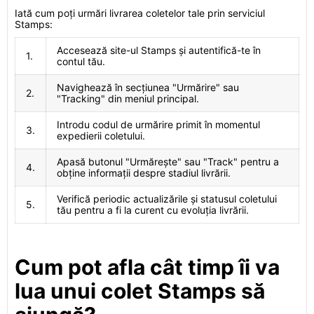
Iată cum poți urmări livrarea coletelor tale prin serviciul
Stamps:
Accesează site-ul Stamps și autentifică-te în
1.
contul tău.
Navighează în secțiunea "Urmărire" sau
2.
"Tracking" din meniul principal.
Introdu codul de urmărire primit în momentul
3.
expedierii coletului.
Apasă butonul "Urmărește" sau "Track" pentru a
4.
obține informații despre stadiul livrării.
Verifică periodic actualizările și statusul coletului
5.
tău pentru a fi la curent cu evoluția livrării.
Cum pot afla cât timp îi va
lua unui colet Stamps să