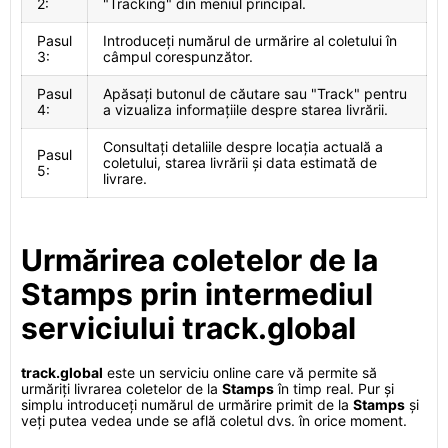
2:
"Tracking" din meniul principal.
Pasul
Introduceți numărul de urmărire al coletului în
3:
câmpul corespunzător.
Pasul
Apăsați butonul de căutare sau "Track" pentru
4:
a vizualiza informațiile despre starea livrării.
Consultați detaliile despre locația actuală a
Pasul
coletului, starea livrării și data estimată de
5:
livrare.
Urmărirea coletelor de la
Stamps prin intermediul
serviciului track.global
track.global
este un serviciu online care vă permite să
urmăriți livrarea coletelor de la
Stamps
în timp real. Pur și
simplu introduceți numărul de urmărire primit de la
Stamps
și
veți putea vedea unde se află coletul dvs. în orice moment.