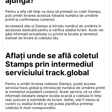
ajungă?
Pentru a afla cât timp va dura să primești un colet Stamps,
poți urmări livrarea acestuia folosind numărul de urmărire
primit la confirmarea comenzii.
Accesează site-ul Stamps și introdu numărul de urmărire în
secțiunea dedicată pentru a verifica stadiul livrării. Acolo vei
găsi informații actualizate cu privire la locația și termenul
estimat de livrare al coletului tău.
Aflați unde se află coletul
Stamps prin intermediul
serviciului track.global
Pentru a urmări livrarea coletului Stamps, puteți accesa
serviciul track.global și introduceți numărul de urmărire primit
la momentul expedierii comenzii. Acest serviciu vă va oferi
informații detaliate despre locația exactă a coletului în timp
real, precum și estimările de livrare. Astfel, veți fi mereu la
curent cu stadiul livrării și veți putea planifica primirea
coletului în mod corespunzător.