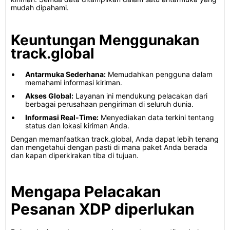
mudah dipahami.
Keuntungan Menggunakan
track.global
Antarmuka Sederhana:
Memudahkan pengguna dalam
memahami informasi kiriman.
Akses Global:
Layanan ini mendukung pelacakan dari
berbagai perusahaan pengiriman di seluruh dunia.
Informasi Real-Time:
Menyediakan data terkini tentang
status dan lokasi kiriman Anda.
Dengan memanfaatkan track.global, Anda dapat lebih tenang
dan mengetahui dengan pasti di mana paket Anda berada
dan kapan diperkirakan tiba di tujuan.
Mengapa Pelacakan
Pesanan XDP diperlukan