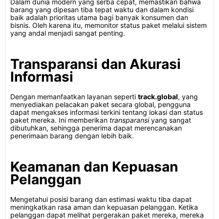
Dalam dunia modern yang serba cepat, memastikan bahwa
barang yang dipesan tiba tepat waktu dan dalam kondisi
baik adalah prioritas utama bagi banyak konsumen dan
bisnis. Oleh karena itu, memonitor status paket melalui sistem
yang andal menjadi sangat penting.
Transparansi dan Akurasi
Informasi
Dengan memanfaatkan layanan seperti
track.global
, yang
menyediakan pelacakan paket secara global, pengguna
dapat mengakses informasi terkini tentang lokasi dan status
paket mereka. Ini memberikan
transparansi
yang sangat
dibutuhkan, sehingga penerima dapat merencanakan
penerimaan barang dengan lebih baik.
Keamanan dan Kepuasan
Pelanggan
Mengetahui posisi barang dan estimasi waktu tiba dapat
meningkatkan rasa aman dan kepuasan pelanggan. Ketika
pelanggan dapat melihat pergerakan paket mereka, mereka