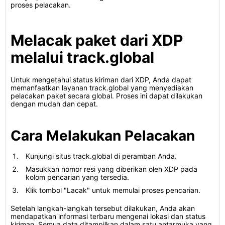
proses pelacakan.
Melacak paket dari XDP
melalui track.global
Untuk mengetahui status kiriman dari XDP, Anda dapat
memanfaatkan layanan track.global yang menyediakan
pelacakan paket secara global. Proses ini dapat dilakukan
dengan mudah dan cepat.
Cara Melakukan Pelacakan
Kunjungi situs track.global di peramban Anda.
Masukkan nomor resi yang diberikan oleh XDP pada
kolom pencarian yang tersedia.
Klik tombol "Lacak" untuk memulai proses pencarian.
Setelah langkah-langkah tersebut dilakukan, Anda akan
mendapatkan informasi terbaru mengenai lokasi dan status
kiriman. Semua data ditampilkan dalam satu antarmuka yang