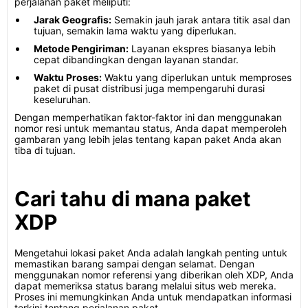
perjalanan paket meliputi:
Jarak Geografis:
Semakin jauh jarak antara titik asal dan
tujuan, semakin lama waktu yang diperlukan.
Metode Pengiriman:
Layanan ekspres biasanya lebih
cepat dibandingkan dengan layanan standar.
Waktu Proses:
Waktu yang diperlukan untuk memproses
paket di pusat distribusi juga mempengaruhi durasi
keseluruhan.
Dengan memperhatikan faktor-faktor ini dan menggunakan
nomor resi untuk memantau status, Anda dapat memperoleh
gambaran yang lebih jelas tentang kapan paket Anda akan
tiba di tujuan.
Cari tahu di mana paket
XDP
Mengetahui lokasi paket Anda adalah langkah penting untuk
memastikan barang sampai dengan selamat. Dengan
menggunakan nomor referensi yang diberikan oleh XDP, Anda
dapat memeriksa status barang melalui situs web mereka.
Proses ini memungkinkan Anda untuk mendapatkan informasi
terkini tentang perjalanan paket.