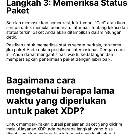
Langkah 3: Memeriksa Status
Paket
Setelah memasukkan nomor resi, klik tombol "Cari" atau ikon
serupa untuk memulai pencarian. Informasi tentang lokasi dan
status terkini paket Anda akan ditampilkan dalam hitungan
detik.
Pastikan untuk memeriksa status secara berkala, terutama
jika paket Anda dalam perjalanan internasional. Dengan cara
ini, Anda dapat mengantisipasi waktu kedatangan dan
mempersiapkan penerimaan paket dengan lebih baik.
Bagaimana cara
mengetahui berapa lama
waktu yang diperlukan
untuk paket XDP?
Untuk memperkirakan durasi perjalanan paket yang dikirim
melalui layanan XDP, ada beberapa langkah yang bisa
diambil untuk mendapatkan informasi yang lebih akurat.