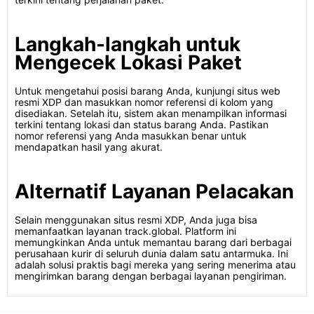
Langkah-langkah untuk
Mengecek Lokasi Paket
Untuk mengetahui posisi barang Anda, kunjungi situs web
resmi XDP dan masukkan nomor referensi di kolom yang
disediakan. Setelah itu, sistem akan menampilkan informasi
terkini tentang lokasi dan status barang Anda. Pastikan
nomor referensi yang Anda masukkan benar untuk
mendapatkan hasil yang akurat.
Alternatif Layanan Pelacakan
Selain menggunakan situs resmi XDP, Anda juga bisa
memanfaatkan layanan track.global. Platform ini
memungkinkan Anda untuk memantau barang dari berbagai
perusahaan kurir di seluruh dunia dalam satu antarmuka. Ini
adalah solusi praktis bagi mereka yang sering menerima atau
mengirimkan barang dengan berbagai layanan pengiriman.