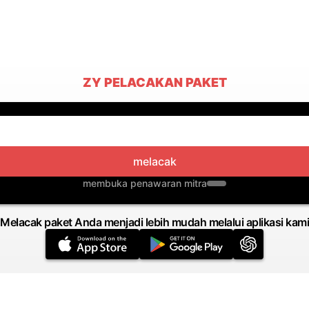
ZY PELACAKAN PAKET
melacak
membuka penawaran mitra
Melacak paket Anda menjadi lebih mudah melalui aplikasi kami