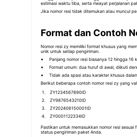
estimasi waktu tiba, serta riwayat perjalanan pak
Jika nomor resi tidak ditemukan atau muncul pe
Format dan Contoh N
Nomor resi zy memiliki format khusus yang mem
unik untuk setiap pengiriman.
Panjang nomor resi biasanya 12 hingga 16 k
Format umum: dua huruf di awal, diikuti de
Tidak ada spasi atau karakter khusus dalam
Berikut beberapa contoh nomor resi zy yang val
ZY1234567890ID
ZY9876543210ID
ZY202406150001ID
ZY0001122334ID
Pastikan untuk memasukkan nomor resi sesuai fo
status pengiriman paket Anda.